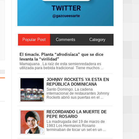
n París
ard Rock Café
Popular Post
Comments
Category
El timacle. Planta “afrodisíaca” que se dice
levanta la “virilidad”
Mamajuana . La raíz de esta semienredadera es
utilizada para bebida tradicional Tiene muchos ...
JOHNNY ROCKETS YA ESTA EN
REPÚBLICA DOMINICANA
Santo Domingo. La cadena
internacional de restaurantes Johnny
Rockets abrió sus puertas en el ...
RECORDANDO LA MUERTE DE
PEPE ROSARIO
La madrugada del 19 de marzo de
1983 Los Hermanos Rosario
terminaban de tocar un set en un ...