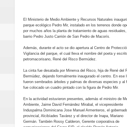
Sexappeal celebra 25 años de tra
conmemorativos
El Ministerio de Medio Ambiente y Recursos Naturales inauguró
parque ecológico Pedro Mir, instalado en los terrenos donde op
Maridalia Hernández y El Canari
por muchos años la planta de tratamiento de aguas residuales,
barrio Pedro Justo Carrión de San Pedro de Macorís.
Domingo
Además, durante el acto se dio apertura al Centro de Protecció
Vigilancia del parque, el cual lleva el nombre del poeta y escrit
Doctor Leonardo Aguilera afirma
petromacorisano, René del Risco Bermúdez.
del mapa del hambre
La cinta fue desatada por Minerva del Risco, hija de René del 
Bermúdez, dejando formalmente inaugurado el centro. En ese l
Banreservas y sus filiales realiz
fueron sembrados árboles y palmas de diversas especies y al 
fue colocado un cuadro pintado con la figura de Pedro Mir.
Banreservas inaugura oficina en
En la actividad estuvieron presentes, además el ministro de M
Ambiente, Jaime David Fernández Mirabal, el vicepresidente
SEPROI obtiene certificación ISO
Induspalma Dominicana Jose Manuel Armenteros, el gobernad
provincial, Alcibíades Tavárez y el director de Inapa, Mariano
Antisoborno certificado
Germán. También Rossy Calderon, Gerente corporativa de