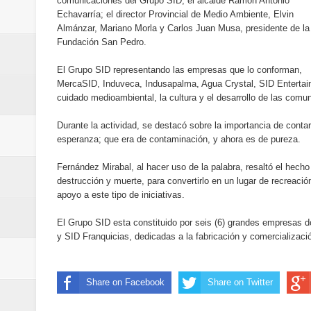
comunicaciones del Grupo SID, el alcalde Ramón Antonio
Humano Seguros transforma la emi
Echavarría; el director Provincial de Medio Ambiente, Elvin
Almánzar, Mariano Morla y Carlos Juan Musa, presidente de la
minutos
Fundación San Pedro.
El Grupo SID representando las empresas que lo conforman,
La Orquesta Sinfónica Nacional 
MercaSID, Induveca, Indusapalma, Agua Crystal, SID Entertain
cuidado medioambiental, la cultura y el desarrollo de las comu
la batuta del maestro José Anton
Durante la actividad, se destacó sobre la importancia de conta
Banreservas otorga financiamien
esperanza; que era de contaminación, y ahora es de pureza.
Euromoney reconoce a Banreserva
Fernández Mirabal, al hacer uso de la palabra, resaltó el hech
destrucción y muerte, para convertirlo en un lugar de recreaci
apoyo a este tipo de iniciativas.
Banreservas recibe nuevamente l
El Grupo SID esta constituido por seis (6) grandes empresas 
Estable
y SID Franquicias, dedicadas a la fabricación y comercializac
Juan Luis Guerra se acompaña del
Share on Facebook
Share on Twitter
de los Centroamericanos y del C