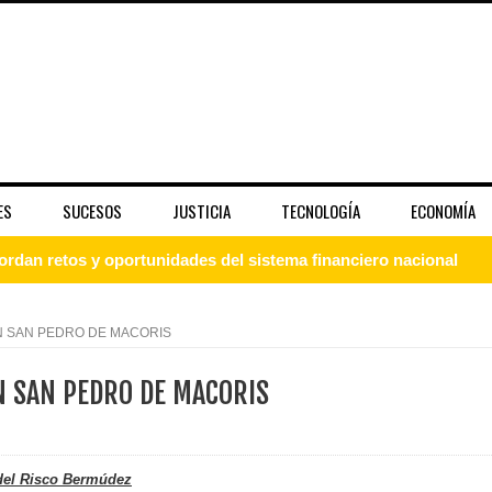
ES
SUCESOS
JUSTICIA
TECNOLOGÍA
ECONOMÍA
rdan retos y oportunidades del sistema financiero nacional
ines impulsada por la franquicia dominicana más taquillera del 
N SAN PEDRO DE MACORIS
iro como vicepresidenta ejecutiva de Fiduciaria Reservas
N SAN PEDRO DE MACORIS
localidad de Oficina Regional Este en La Romana
illones para emprendedoras en la segunda edición del Summit 
 del Risco Bermúdez