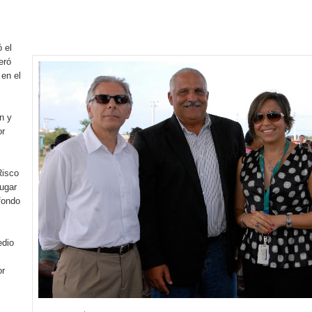
yectoria artística con nuevo álbum, renovación de su equipo y c
 el
eró
o se unen al regreso de Pavel Núñez y su “Bipolarband” a Hard 
 en el
n y
or
 que Banreservas seguirá impulsando la seguridad alimentaria tr
Risco
ugar
an en Santiago el segundo Foro del Ahorro y la Inversión “Reserv
fondo
 el Centro de Retención de Vehículos de Pedro Brand
edio
 37001 y se convierte en la primera empresa del sector con Sis
or