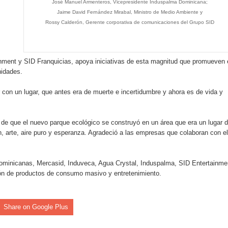
José Manuel Armenteros, Vicepresidente Induspalma Dominicana;
sión de pólizas con Inteligencia Artificial y reduce el proceso 
Jaime David Fernández Mirabal, Ministro de Medio Ambiente y
Rossy Calderón, Gerente corporativa de comunicaciones del Grupo SID
y el Coro Nacional Dominicano pondrán su sello a la Ceremonia 
ment y SID Franquicias, apoya iniciativas de esta magnitud que promueven 
nidades.
io Molina
r con un lugar, que antes era de muerte e incertidumbre y ahora es de vida y
tos superiores a RD$117 millones en proyecto Nuevas Esperanz
s como Mejor Banco del Caribe y le otorga cinco premios adic
o de que el nuevo parque ecológico se construyó en un área que era un lugar 
ón, arte, aire puro y esperanza. Agradeció a las empresas que colaboran con el
a máxima calificación crediticia AAA.do de Moody's Local RD c
dominicanas, Mercasid, Induveca, Agua Crystal, Induspalma, SID Entertainme
ión de productos de consumo masivo y entretenimiento.
 coro “Más que Vencedores” y nos regala el “Canto a la Patria”
Share on Google Plus
aribe