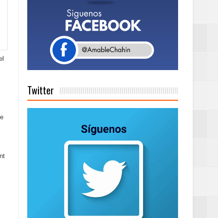
de días a
Centenaria bajo
el
Twitter
as
ionales
de
on perspectiva
nt
 en la clausura