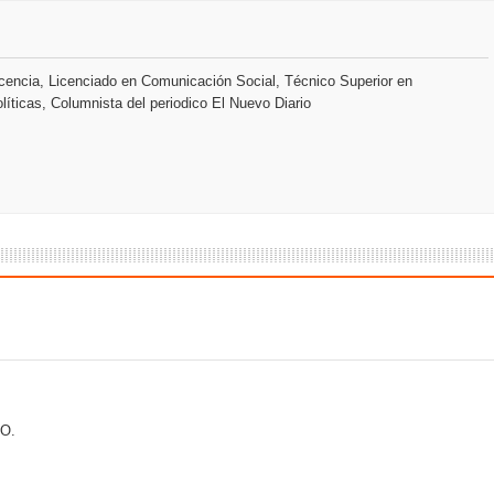
pción del Premio Nacional de Artes Visuales
 Banreservas lanzan convocatoria para residencias artísticas e
encia, Licenciado en Comunicación Social, Técnico Superior en
líticas, Columnista del periodico El Nuevo Diario
slumbran con una noche de fusiones e invitados de lujo en el H
O.