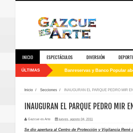
INICIO
ESPECTÁCULOS
DIVERSIÓN
DEPORT
ÚLTIMAS
Banreservas y Banco Popular abo
“Los Rechazados 2” llega a los c
Inicio
/
Secciones
/
INAUGURAN EL PARQUE PEDRO MIR E
Designan a Angelina Biviana Rive
INAUGURAN EL PARQUE PEDRO MIR E
Humano Seguros inaugura nueva 
Gazcue es Arte
jueves, agosto 04, 2011
Banreservas destina RD$5,000 m
Se dio apertura al Centro de Protección y Vigilancia René