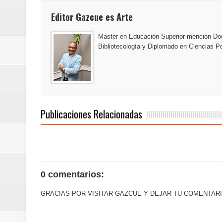
Oscar Abreu cuestiona la interru
Editor Gazcue es Arte
Embajada dominicana en Francia y
Master en Educación Superior mención Doc
Bibliotecología y Diplomado en Ciencias Po
Pavel Núñez y su Bipolarband de
Publicaciones Relacionadas
0 comentarios:
GRACIAS POR VISITAR GAZCUE Y DEJAR TU COMENTARI