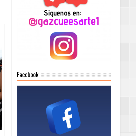
onciertos
Rock Café Santo
as salida de RD
Facebook
a tu Capital”
tema de Gestión