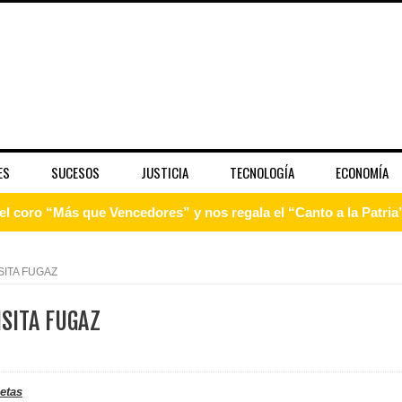
ES
SUCESOS
JUSTICIA
TECNOLOGÍA
ECONOMÍA
pción del Premio Nacional de Artes Visuales
 Banreservas lanzan convocatoria para residencias artísticas e
SITA FUGAZ
slumbran con una noche de fusiones e invitados de lujo en el H
ISITA FUGAZ
rdan retos y oportunidades del sistema financiero nacional
ines impulsada por la franquicia dominicana más taquillera del 
etas