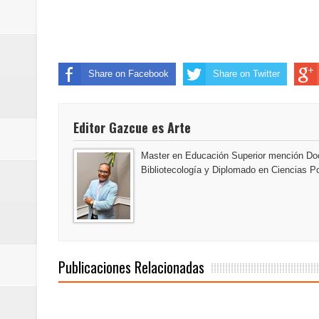
Banreservas inaugura oficina en
SEPROI obtiene certificación ISO
Share on Facebook
Share on Twitter
Antisoborno certificado
Humano Seguros transforma la emi
Editor Gazcue es Arte
minutos
Master en Educación Superior mención Doc
Bibliotecología y Diplomado en Ciencias Po
La Orquesta Sinfónica Nacional 
la batuta del maestro José Anton
Banreservas otorga financiamien
Publicaciones Relacionadas
Euromoney reconoce a Banreserva
Santo Domingo 2026 revela la Ce