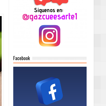
Mujer Pymes
onciertos
Rock Café Santo
Facebook
as salida de RD
a tu Capital”