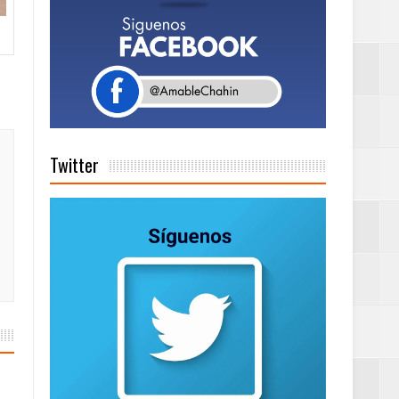
tema de Gestión
de días a
Twitter
Centenaria bajo
as
ionales
ción de calidad