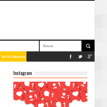
n París
Instagram
ard Rock Café
2025