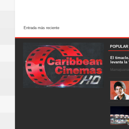
Entrada más reciente
POPULAR
El timacle
levanta la 
Mamajuana .