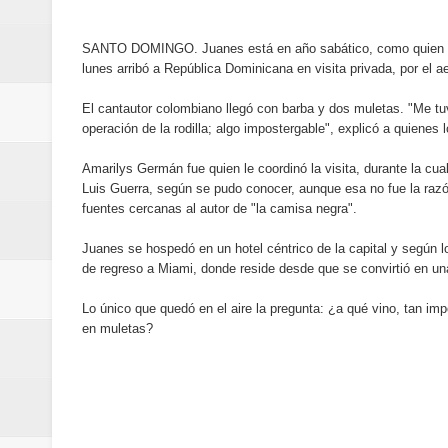
Designan a Angelina Biviana Rive
SANTO DOMINGO. Juanes está en año sabático, como quien d
Humano Seguros inaugura nueva 
lunes arribó a República Dominicana en visita privada, por el a
Banreservas destina RD$5,000 m
El cantautor colombiano llegó con barba y dos muletas. "Me t
operación de la rodilla; algo impostergable", explicó a quienes lo
Sexappeal celebra 25 años de tra
Amarilys Germán fue quien le coordinó la visita, durante la cua
Luis Guerra, según se pudo conocer, aunque esa no fue la razón
conmemorativos
fuentes cercanas al autor de "la camisa negra".
Maridalia Hernández y El Canari
Juanes se hospedó en un hotel céntrico de la capital y según lo
de regreso a Miami, donde reside desde que se convirtió en una
Domingo
Lo único que quedó en el aire la pregunta: ¿a qué vino, tan impo
Doctor Leonardo Aguilera afirma
en muletas?
del mapa del hambre
Banreservas y sus filiales realiz