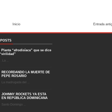
Inicio
Entrada anti
 POSTS
. Planta “afrodisíaca” que se dice
“virilidad”
 La ...
RECORDANDO LA MUERTE DE
PEPE ROSARIO
La madrugada del ...
JOHNNY ROCKETS YA ESTA
EN REPÚBLICA DOMINICANA
Santo Domingo ...