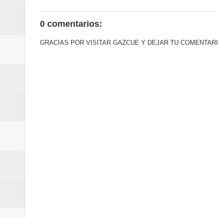
mundial
0 comentarios:
Juan Luis Guerra se acompaña del
GRACIAS POR VISITAR GAZCUE Y DEJAR TU COMENTARI
de los Centroamericanos y del C