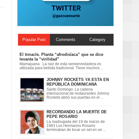
 en la clausura
Popular Post
Comments
Category
El timacle. Planta “afrodisíaca” que se dice
levanta la “virilidad”
Mamajuana . La raíz de esta semienredadera es
utilizada para bebida tradicional Tiene muchos ...
JOHNNY ROCKETS YA ESTA EN
REPÚBLICA DOMINICANA
Santo Domingo. La cadena
internacional de restaurantes Johnny
Rockets abrió sus puertas en el ...
RECORDANDO LA MUERTE DE
PEPE ROSARIO
La madrugada del 19 de marzo de
1983 Los Hermanos Rosario
terminaban de tocar un set en un ...