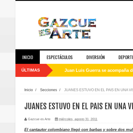
INICIO
ESPECTÁCULOS
DIVERSIÓN
DEPORT
ÚLTIMAS
Oscar Abreu cuestiona la interru
Embajada dominicana en Francia y
Inicio
/
Secciones
/
JUANES ESTUVO EN EL PAIS EN UNA VI
Pavel Núñez y su Bipolarband de
JUANES ESTUVO EN EL PAIS EN UNA V
Banreservas y Banco Popular abo
Gazcue es Arte
miércoles, agosto 31, 2011
“Los Rechazados 2” llega a los c
El cantautor colombiano llegó con barbas y sobre dos mul