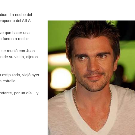
iro como vicepresidenta ejecutiva de Fiduciaria Reservas
ice. La noche del
localidad de Oficina Regional Este en La Romana
eropuerto del AILA.
illones para emprendedoras en la segunda edición del Summit 
uve que hacer una
 fueron a recibir.
yectoria artística con nuevo álbum, renovación de su equipo y c
l se reunió con Juan
 de su visita, dijeron
o se unen al regreso de Pavel Núñez y su “Bipolarband” a Hard 
 estipulado, viajó ayer
 estrella.
rtante, por un día... y
 que Banreservas seguirá impulsando la seguridad alimentaria tr
an en Santiago el segundo Foro del Ahorro y la Inversión “Reserv