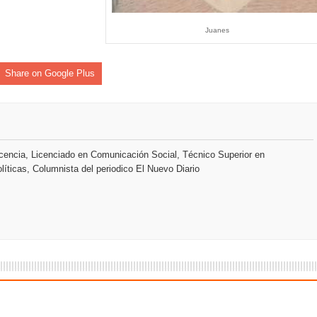
 el Centro de Retención de Vehículos de Pedro Brand
Juanes
 37001 y se convierte en la primera empresa del sector con Sis
Share on Google Plus
sión de pólizas con Inteligencia Artificial y reduce el proceso 
encia, Licenciado en Comunicación Social, Técnico Superior en
líticas, Columnista del periodico El Nuevo Diario
y el Coro Nacional Dominicano pondrán su sello a la Ceremonia 
io Molina
tos superiores a RD$117 millones en proyecto Nuevas Esperanz
s como Mejor Banco del Caribe y le otorga cinco premios adic
remonia Centenaria: la región abrirá sus Juegos con una produc