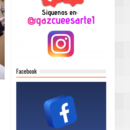
2025
Mujer Pymes
onciertos
Facebook
Rock Café Santo
.
as salida de RD