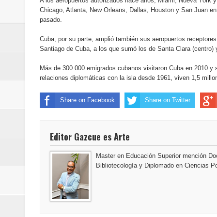
A los aeropuertos autorizados hace años, Miami, Nueva York y
del mapa del hambre
Chicago, Atlanta, New Orleans, Dallas, Houston y San Juan en 
pasado.
Banreservas y sus filiales realiz
Cuba, por su parte, amplió también sus aeropuertos receptores
Santiago de Cuba, a los que sumó los de Santa Clara (centro) y
Banreservas inaugura oficina en
Más de 300.000 emigrados cubanos visitaron Cuba en 2010 y se
SEPROI obtiene certificación ISO
relaciones diplomáticas con la isla desde 1961, viven 1,5 mil
Antisoborno certificado
Share on Facebook
Share on Twitter
Humano Seguros transforma la emi
Editor Gazcue es Arte
minutos
Master en Educación Superior mención Doc
La Orquesta Sinfónica Nacional 
Bibliotecología y Diplomado en Ciencias Po
la batuta del maestro José Anton
Banreservas otorga financiamien