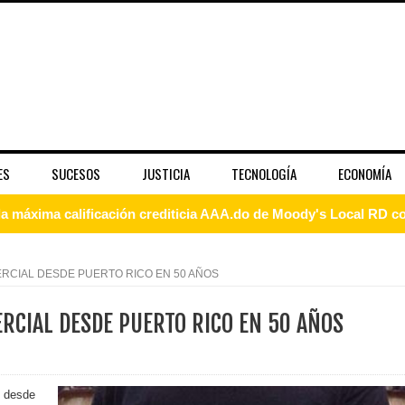
ES
SUCESOS
JUSTICIA
TECNOLOGÍA
ECONOMÍA
 coro “Más que Vencedores” y nos regala el “Canto a la Patria”
aribe
ERCIAL DESDE PUERTO RICO EN 50 AÑOS
pción del Premio Nacional de Artes Visuales
ERCIAL DESDE PUERTO RICO EN 50 AÑOS
 Banreservas lanzan convocatoria para residencias artísticas e
slumbran con una noche de fusiones e invitados de lujo en el H
s desde