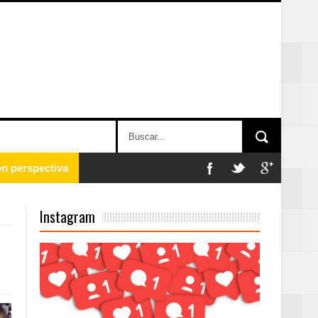
 en la clausura
Instagram
n París
ard Rock Café