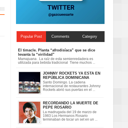
ionales
on perspectiva
Popular Post
Comments
Category
El timacle. Planta “afrodisíaca” que se dice
levanta la “virilidad”
Mamajuana . La raíz de esta semienredadera es
utilizada para bebida tradicional Tiene muchos ...
JOHNNY ROCKETS YA ESTA EN
REPÚBLICA DOMINICANA
Santo Domingo. La cadena
internacional de restaurantes Johnny
Rockets abrió sus puertas en el ...
RECORDANDO LA MUERTE DE
PEPE ROSARIO
La madrugada del 19 de marzo de
1983 Los Hermanos Rosario
terminaban de tocar un set en un ...