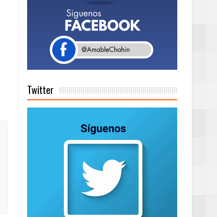
a tu Capital”
tema de Gestión
Twitter
de días a
Centenaria bajo
as