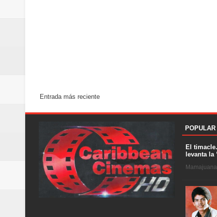
Entrada más reciente
POPULAR
El timacle
levanta la 
Mamajuana .