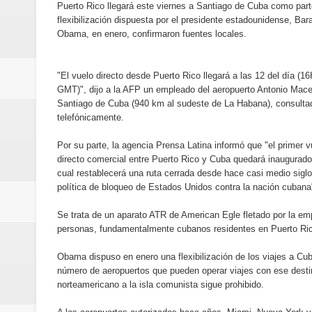
Puerto Rico llegará este viernes a Santiago de Cuba como part
Banreservas y Banco Popular abo
flexibilización dispuesta por el presidente estadounidense, Bar
Obama, en enero, confirmaron fuentes locales.
“Los Rechazados 2” llega a los c
Designan a Angelina Biviana Rive
"El vuelo directo desde Puerto Rico llegará a las 12 del día (1
GMT)", dijo a la AFP un empleado del aeropuerto Antonio Mac
Humano Seguros inaugura nueva 
Santiago de Cuba (940 km al sudeste de La Habana), consulta
telefónicamente.
Banreservas destina RD$5,000 m
Por su parte, la agencia Prensa Latina informó que "el primer v
directo comercial entre Puerto Rico y Cuba quedará inaugurado
Sexappeal celebra 25 años de tra
cual restablecerá una ruta cerrada desde hace casi medio siglo
política de bloqueo de Estados Unidos contra la nación cubana
conmemorativos
Se trata de un aparato ATR de American Egle fletado por la e
Maridalia Hernández y El Canari
personas, fundamentalmente cubanos residentes en Puerto Rico,
Obama dispuso en enero una flexibilización de los viajes a Cub
Domingo
número de aeropuertos que pueden operar viajes con ese destin
norteamericano a la isla comunista sigue prohibido.
Doctor Leonardo Aguilera afirma