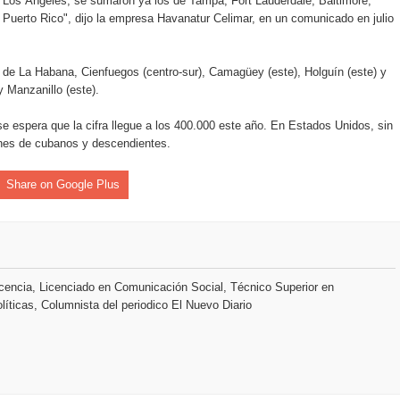
 Los Ángeles, se sumaron ya los de Tampa, Fort Lauderdale, Baltimore,
Puerto Rico", dijo la empresa Havanatur Celimar, en un comunicado en julio
an en Santiago el segundo Foro del Ahorro y la Inversión “Reserv
 de La Habana, Cienfuegos (centro-sur), Camagüey (este), Holguín (este) y
 Manzanillo (este).
 el Centro de Retención de Vehículos de Pedro Brand
 espera que la cifra llegue a los 400.000 este año. En Estados Unidos, sin
 37001 y se convierte en la primera empresa del sector con Sis
lones de cubanos y descendientes.
Share on Google Plus
sión de pólizas con Inteligencia Artificial y reduce el proceso 
encia, Licenciado en Comunicación Social, Técnico Superior en
y el Coro Nacional Dominicano pondrán su sello a la Ceremonia 
líticas, Columnista del periodico El Nuevo Diario
io Molina
tos superiores a RD$117 millones en proyecto Nuevas Esperanz