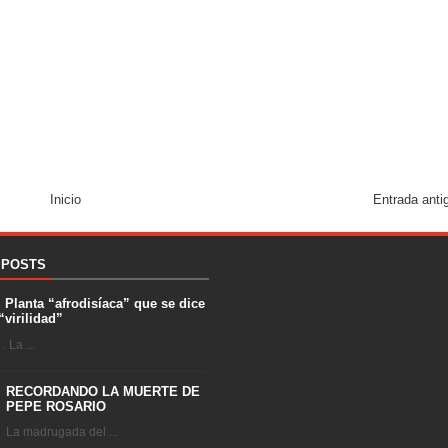
Inicio
Entrada anti
 POSTS
. Planta “afrodisíaca” que se dice
“virilidad”
 La ...
RECORDANDO LA MUERTE DE
PEPE ROSARIO
La madrugada del ...