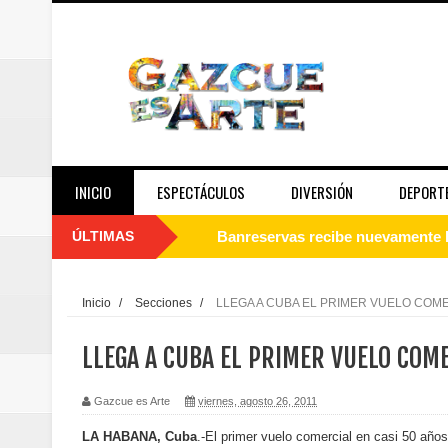
INICIO
ESPECTÁCULOS
DIVERSIÓN
DEPORT
ÚLTIMAS
Juan Luis Guerra se acompaña del
de los Centroamericanos y del C
Inicio
/
Secciones
/
LLEGA A CUBA EL PRIMER VUELO COM
Oscar Abreu cuestiona la interru
LLEGA A CUBA EL PRIMER VUELO COM
Embajada dominicana en Francia y
Gazcue es Arte
viernes, agosto 26, 2011
Pavel Núñez y su Bipolarband de
LA HABANA, Cuba
.-El primer vuelo comercial en casi 50 año