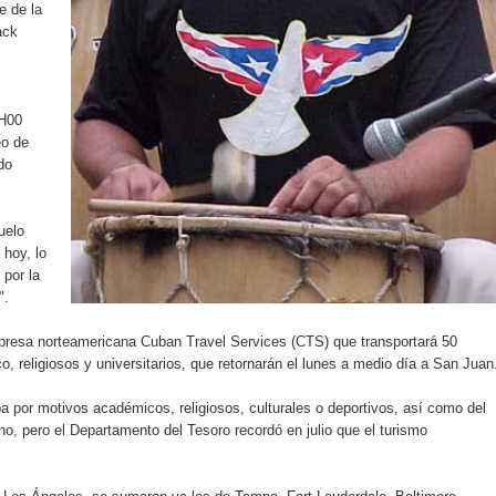
e de la
rdan retos y oportunidades del sistema financiero nacional
ack
ines impulsada por la franquicia dominicana más taquillera del 
iro como vicepresidenta ejecutiva de Fiduciaria Reservas
6H00
eo de
localidad de Oficina Regional Este en La Romana
do
illones para emprendedoras en la segunda edición del Summit 
uelo
 hoy, lo
yectoria artística con nuevo álbum, renovación de su equipo y c
 por la
".
mpresa norteamericana Cuban Travel Services (CTS) que transportará 50
o se unen al regreso de Pavel Núñez y su “Bipolarband” a Hard 
 religiosos y universitarios, que retornarán el lunes a medio día a San Juan
a por motivos académicos, religiosos, culturales o deportivos, así como del
o, pero el Departamento del Tesoro recordó en julio que el turismo
 que Banreservas seguirá impulsando la seguridad alimentaria tr