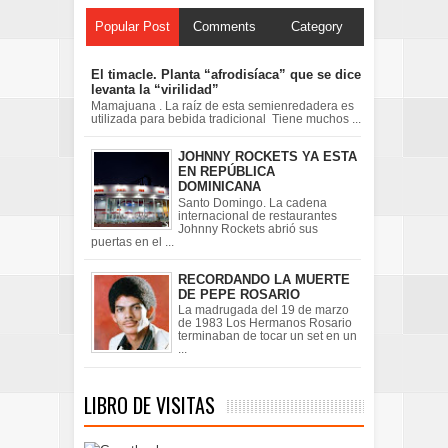
Popular Post
Comments
Category
El timacle. Planta “afrodisíaca” que se dice
levanta la “virilidad”
Mamajuana . La raíz de esta semienredadera es
utilizada para bebida tradicional Tiene muchos ...
JOHNNY ROCKETS YA ESTA
EN REPÚBLICA
DOMINICANA
Santo Domingo. La cadena
internacional de restaurantes
Johnny Rockets abrió sus
puertas en el ...
RECORDANDO LA MUERTE
DE PEPE ROSARIO
La madrugada del 19 de marzo
de 1983 Los Hermanos Rosario
terminaban de tocar un set en un
...
LIBRO DE VISITAS