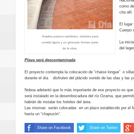
Nacional
del mapa del hambre
como de 
cita allí.
Banreservas y sus filiales realiz
El lugar
Cuerpo 
Banreservas inaugura oficina en
Amplios paseos marítimos, módulos para
La inici
comida ligera y un gimnasio forman parte
SEPROI obtiene certificación ISO
del lege
de la obra.
Antisoborno certificado
Playa será descontaminada
Humano Seguros transforma la emi
El proyecto contempla la colocación de “chaise longue” o sillas
durante el día disfruten del plácido sonido de las olas y las 
minutos
Noboa adelantó que lo más importante de ese proyecto es que
será instalado en la desembocadura del río Ozama, que permiti
La Orquesta Sinfónica Nacional 
habrán de instalar los hoteles del área.
Las mismas serán colocadas en un plazo establecido por el Mi
la batuta del maestro José Anton
hasta un “chapuzón”.
Banreservas otorga financiamien
Share on Facebook
Share on Twitter