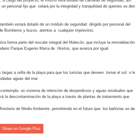
, a cargo del proyecto, el mismo será dotado de cámaras de seguridad, así
un personal fijo que velará por la integridad y tranquilidad de quienes se den
an en Santiago el segundo Foro del Ahorro y la Inversión “Reserv
 también estará dotado de un módulo de seguridad dirigido por personal del
de Bomberos y buzos, atentos a cualquier imprevisto.
 el Centro de Retención de Vehículos de Pedro Brand
ativa forma parte del rescate integral del Malecón, que incluye la remodelació
 37001 y se convierte en la primera empresa del sector con Sis
ndario Parque Eugenio María de Hostos, que avanza por igual.
sión de pólizas con Inteligencia Artificial y reduce el proceso 
 largas a orilla de la playa para que los turistas que deseen tomar el sol o l
yodadas aguas del mar.
 contempla un sistema de retención de desperdicios y aguas residuales que
rá la descontaminación de la playa a través de plantas de tratamiento que
y el Coro Nacional Dominicano pondrán su sello a la Ceremonia 
nisterio de Medio Ambiente, permitiendo en el futuro que los bañistas se d
io Molina
tos superiores a RD$117 millones en proyecto Nuevas Esperanz
Share on Google Plus