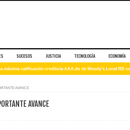
ES
SUCESOS
JUSTICIA
TECNOLOGÍA
ECONOMÍA
 coro “Más que Vencedores” y nos regala el “Canto a la Patria”
aribe
PORTANTE AVANCE
pción del Premio Nacional de Artes Visuales
PORTANTE AVANCE
 Banreservas lanzan convocatoria para residencias artísticas e
slumbran con una noche de fusiones e invitados de lujo en el H