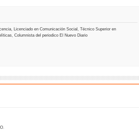
s como Mejor Banco del Caribe y le otorga cinco premios adic
a máxima calificación crediticia AAA.do de Moody's Local RD c
encia, Licenciado en Comunicación Social, Técnico Superior en
líticas, Columnista del periodico El Nuevo Diario
O.