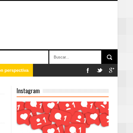
 en la clausura
Instagram
n París
ard Rock Café