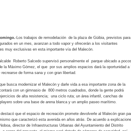
rdan retos y oportunidades del sistema financiero nacional
ines impulsada por la franquicia dominicana más taquillera del 
iro como vicepresidenta ejecutiva de Fiduciaria Reservas
Domingo.
-Los trabajos de remodelación de la plaza de Güibia, previstos para
localidad de Oficina Regional Este en La Romana
gurados en un mes, avanzan a todo vapor y ofrecerán a los visitantes
des muy exclusivas en esta importante vía del Malecón.
illones para emprendedoras en la segunda edición del Summit 
 alcalde Roberto Salcedo supervisó personalmente el parque ubicado a poco
e la Máximo Gómez, el que por sus amplios espacios dará la oportunidad a 
yectoria artística con nuevo álbum, renovación de su equipo y c
 recrearse de forma sana y con gran libertad.
que busca modernizar el Malecón y darle vida a esa importante zona de la
 contará con un gimnasio de 800 metros cuadrados, donde la gente podrá
o se unen al regreso de Pavel Núñez y su “Bipolarband” a Hard 
 ejercicios de alta resistencia; una ciclo ruta; un área infantil, canchas de
 playero sobre una base de arena blanca y un amplio paseo marítimo.
destacó que el espacio de recreación promete devolverle al Malecón gran pa
mismo que caracterizó esta avenida en años atrás. De acuerdo a explicacion
 que Banreservas seguirá impulsando la seguridad alimentaria tr
Noboa, director de Infraestructuras Urbanas del Ayuntamiento del Distrito