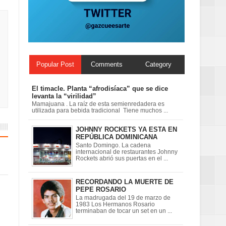
ionales
on perspectiva
Popular Post
Comments
Category
El timacle. Planta “afrodisíaca” que se dice
levanta la “virilidad”
Mamajuana . La raíz de esta semienredadera es
utilizada para bebida tradicional Tiene muchos ...
JOHNNY ROCKETS YA ESTA EN
REPÚBLICA DOMINICANA
Santo Domingo. La cadena
internacional de restaurantes Johnny
Rockets abrió sus puertas en el ...
RECORDANDO LA MUERTE DE
PEPE ROSARIO
La madrugada del 19 de marzo de
1983 Los Hermanos Rosario
terminaban de tocar un set en un ...