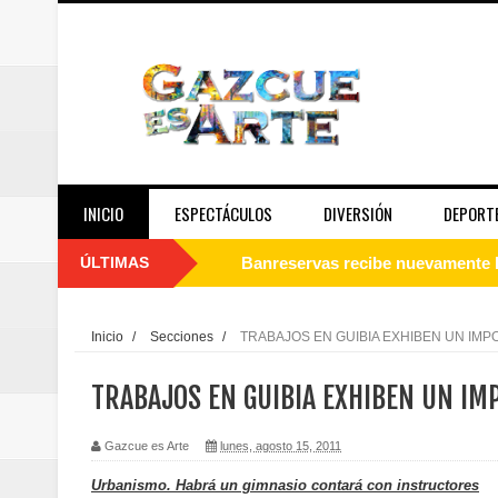
INICIO
ESPECTÁCULOS
DIVERSIÓN
DEPORT
ÚLTIMAS
Juan Luis Guerra se acompaña del
de los Centroamericanos y del C
Inicio
/
Secciones
/
TRABAJOS EN GUIBIA EXHIBEN UN IM
Oscar Abreu cuestiona la interru
TRABAJOS EN GUIBIA EXHIBEN UN IM
Embajada dominicana en Francia y
Gazcue es Arte
lunes, agosto 15, 2011
Pavel Núñez y su Bipolarband de
Urbanismo. Habrá un gimnasio contará con instructores