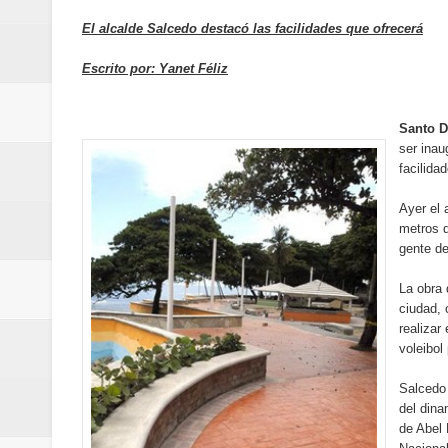
Banreservas y Banco Popular abo
El alcalde Salcedo destacó las facilidades que ofrecerá
“Los Rechazados 2” llega a los c
Escrito por: Yanet Féliz
Designan a Angelina Biviana Rive
Santo 
Humano Seguros inaugura nueva 
ser inau
facilida
Banreservas destina RD$5,000 m
Ayer el
metros d
Sexappeal celebra 25 años de tra
gente de
conmemorativos
La obra 
ciudad,
Maridalia Hernández y El Canari
realizar
voleibol
Domingo
Salcedo 
del dina
Doctor Leonardo Aguilera afirma
de Abel 