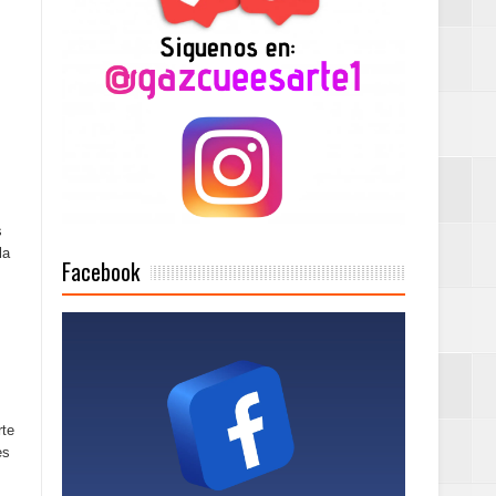
2025
Mujer Pymes
s
la
onciertos
Facebook
Rock Café Santo
rte
es
as salida de RD