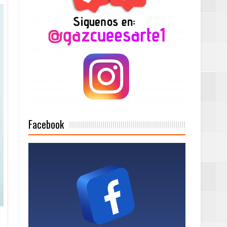
2025
Mujer Pymes
onciertos
Facebook
Rock Café Santo
as salida de RD