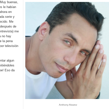
 “Muy buenas,
rdan retos y oportunidades del sistema financiero nacional
es le habían
ahora en
ines impulsada por la franquicia dominicana más taquillera del 
da serie y
decido. Me
iro como vicepresidenta ejecutiva de Fiduciaria Reservas
 (después de
entrevista) me
localidad de Oficina Regional Este en La Romana
a no hay
e la pena
or televisión
illones para emprendedoras en la segunda edición del Summit 
yectoria artística con nuevo álbum, renovación de su equipo y c
ntar algun
itiéndoles
be! Eso da
o se unen al regreso de Pavel Núñez y su “Bipolarband” a Hard 
 que Banreservas seguirá impulsando la seguridad alimentaria tr
Anthony Alvarez