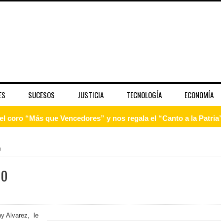
ES
SUCESOS
JUSTICIA
TECNOLOGÍA
ECONOMÍA
 coro “Más que Vencedores” y nos regala el “Canto a la Patria”
aribe
O
pción del Premio Nacional de Artes Visuales
NO
 Banreservas lanzan convocatoria para residencias artísticas e
slumbran con una noche de fusiones e invitados de lujo en el H
y Alvarez, le