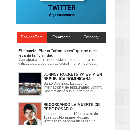
ionales
on perspectiva
Popular Post
Comments
Category
El timacle. Planta “afrodisíaca” que se dice
levanta la “virilidad”
Mamajuana . La raíz de esta semienredadera es
utilizada para bebida tradicional Tiene muchos ...
JOHNNY ROCKETS YA ESTA EN
REPÚBLICA DOMINICANA
Santo Domingo. La cadena
internacional de restaurantes Johnny
Rockets abrió sus puertas en el ...
RECORDANDO LA MUERTE DE
PEPE ROSARIO
La madrugada del 19 de marzo de
1983 Los Hermanos Rosario
terminaban de tocar un set en un ...