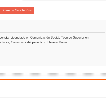
Share on Google Plus
an en Santiago el segundo Foro del Ahorro y la Inversión “Reserv
 el Centro de Retención de Vehículos de Pedro Brand
 37001 y se convierte en la primera empresa del sector con Sis
encia, Licenciado en Comunicación Social, Técnico Superior en
líticas, Columnista del periodico El Nuevo Diario
sión de pólizas con Inteligencia Artificial y reduce el proceso 
y el Coro Nacional Dominicano pondrán su sello a la Ceremonia 
io Molina
tos superiores a RD$117 millones en proyecto Nuevas Esperanz