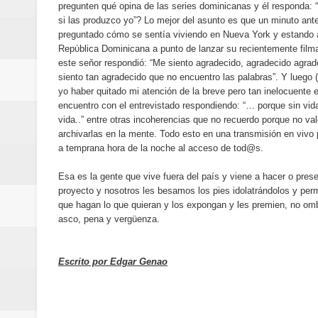
pregunten qué opina de las series dominicanas y él responda:
Banreservas y Banco Popular abo
si las produzco yo”? Lo mejor del asunto es que un minuto ant
preguntado cómo se sentía viviendo en Nueva York y estando 
“Los Rechazados 2” llega a los c
Repύblica Dominicana a punto de lanzar su recientemente filma
este seňor respondió: “Me siento agradecido, agradecido agra
Designan a Angelina Biviana Rive
siento tan agradecido que no encuentro las palabras”. Y luego
yo haber quitado mi atención de la breve pero tan inelocuente 
Humano Seguros inaugura nueva 
encuentro con el entrevistado respondiendo: “… porque sin vid
vida..” entre otras incoherencias que no recuerdo porque no val
archivarlas en la mente. Todo esto en una transmisión en vivo p
Banreservas destina RD$5,000 m
a temprana hora de la noche al acceso de tod@s.
Sexappeal celebra 25 años de tra
Esa es la gente que vive fuera del país y viene a hacer o prese
proyecto y nosotros les besamos los pies idolatrándolos y perm
conmemorativos
que hagan lo que quieran y los expongan y les premien, no om
asco, pena y vergüenza.
Maridalia Hernández y El Canari
Escrito por Edgar Genao
Domingo
Doctor Leonardo Aguilera afirma