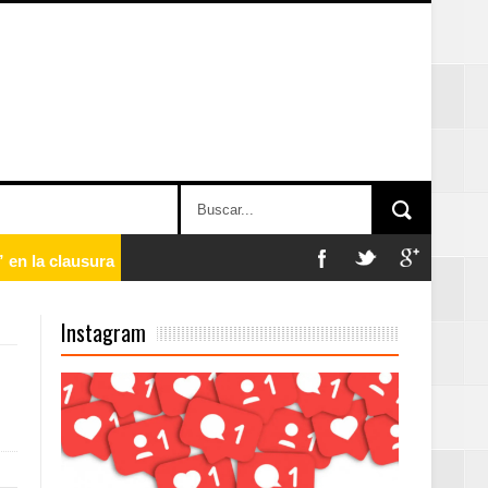
 en la clausura
Instagram
n París
ard Rock Café