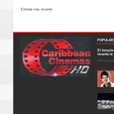
Entrada más reciente
POPULAR
El timacle
levanta la 
Mamajuana .