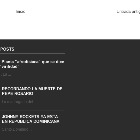
Inicio
Entrada anti
 POSTS
. Planta “afrodisíaca” que se dice
“virilidad”
 La ...
RECORDANDO LA MUERTE DE
PEPE ROSARIO
La madrugada del ...
JOHNNY ROCKETS YA ESTA
EN REPÚBLICA DOMINICANA
Santo Domingo ...