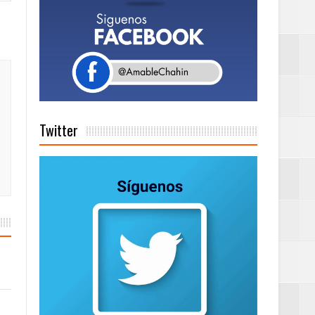
a tu Capital”
tema de Gestión
Twitter
de días a
Centenaria bajo
as