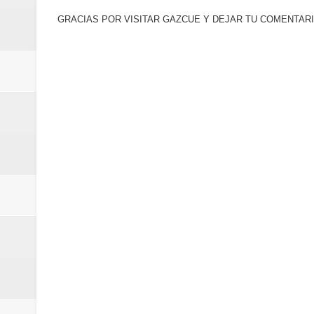
Euromoney reconoce a Banreserva
GRACIAS POR VISITAR GAZCUE Y DEJAR TU COMENTARI
Banreservas recibe nuevamente l
Estable