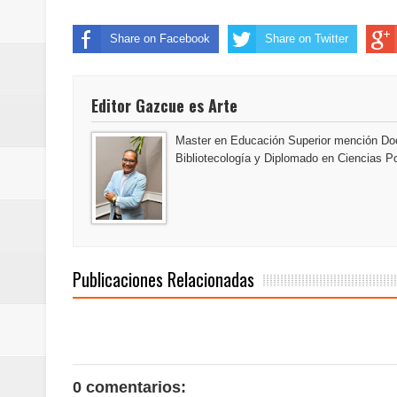
del mapa del hambre
Share on Facebook
Share on Twitter
Banreservas y sus filiales realiz
Banreservas inaugura oficina en
Editor Gazcue es Arte
SEPROI obtiene certificación ISO
Master en Educación Superior mención Doc
Bibliotecología y Diplomado en Ciencias Po
Antisoborno certificado
Humano Seguros transforma la emi
minutos
Publicaciones Relacionadas
La Orquesta Sinfónica Nacional 
la batuta del maestro José Anton
Banreservas otorga financiamien
0 comentarios: