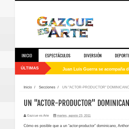
INICIO
ESPECTÁCULOS
DIVERSIÓN
DEPORT
ÚLTIMAS
Juan Luis Guerra se acompaña del
de los Centroamericanos y del C
Inicio
/
Secciones
/
UN "ACTOR-PRODUCTOR" DOMINICAN
Oscar Abreu cuestiona la interru
UN "ACTOR-PRODUCTOR" DOMINICA
Embajada dominicana en Francia y
Gazcue es Arte
martes, agosto 23, 2011
Pavel Núñez y su Bipolarband de
Cómo es posible que a un “actor-productor” dominicano, Anthon