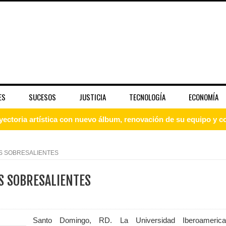
ES
SUCESOS
JUSTICIA
TECNOLOGÍA
ECONOMÍA
yectoria artística con nuevo álbum, renovación de su equipo y c
S SOBRESALIENTES
o se unen al regreso de Pavel Núñez y su “Bipolarband” a Hard 
S SOBRESALIENTES
 que Banreservas seguirá impulsando la seguridad alimentaria tr
Santo Domingo, RD. La Universidad Iberoamerica