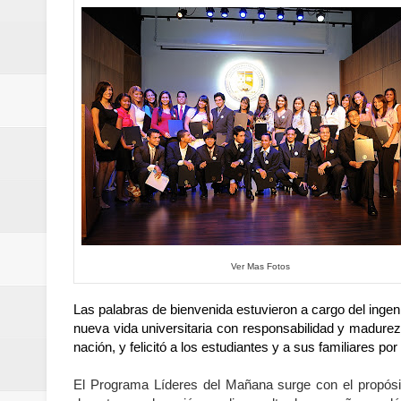
del mapa del hambre
Banreservas y sus filiales realiz
Banreservas inaugura oficina en
SEPROI obtiene certificación ISO
Antisoborno certificado
Humano Seguros transforma la emi
minutos
Ver Mas Fotos
La Orquesta Sinfónica Nacional 
Las palabras de bienvenida estuvieron a cargo del ingen
nueva vida universitaria con responsabilidad y madurez 
la batuta del maestro José Anton
nación, y felicitó a los estudiantes y a sus familiares po
Banreservas otorga financiamien
El Programa Líderes del Mañana surge con el propósit