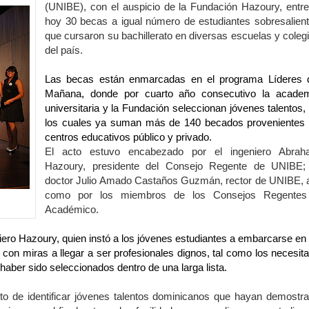
(UNIBE), con el auspicio de la Fundación Hazoury, entr
hoy 30 becas a igual número de estudiantes sobresalien
que cursaron su bachillerato en diversas escuelas y coleg
an en Santiago el segundo Foro del Ahorro y la Inversión “Reserv
del país.
 el Centro de Retención de Vehículos de Pedro Brand
Las becas están enmarcadas en el programa Líderes 
Mañana, donde por cuarto año consecutivo la acade
 37001 y se convierte en la primera empresa del sector con Sis
universitaria y la Fundación seleccionan jóvenes talentos,
los cuales ya suman más de 140 becados provenientes
centros educativos público y privado.
El acto estuvo encabezado por el ingeniero Abra
sión de pólizas con Inteligencia Artificial y reduce el proceso 
Hazoury, presidente del Consejo Regente de UNIBE;
doctor Julio Amado Castaños Guzmán, rector de UNIBE, 
como por los miembros de los Consejos Regentes
Académico.
y el Coro Nacional Dominicano pondrán su sello a la Ceremonia 
iero Hazoury, quien instó a los jóvenes estudiantes a embarcarse en
con miras a llegar a ser profesionales dignos, tal como los necesita
io Molina
r haber sido seleccionados dentro de una larga lista.
tos superiores a RD$117 millones en proyecto Nuevas Esperanz
o de identificar jóvenes talentos dominicanos que hayan demostr