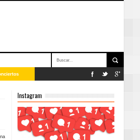
onciertos
Instagram
Rock Café Santo
as salida de RD
na