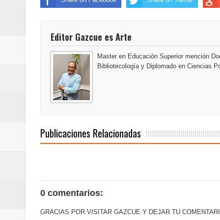
Designan a Angelina Biviana Rive
Humano Seguros inaugura nueva 
Editor Gazcue es Arte
Banreservas destina RD$5,000 m
Master en Educación Superior mención Doc
Bibliotecología y Diplomado en Ciencias Po
Publicaciones Relacionadas
0 comentarios:
GRACIAS POR VISITAR GAZCUE Y DEJAR TU COMENTARI