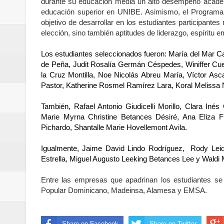
durante su educación media un alto desempeño académic
Euromoney reconoce a Banreserva
educación superior en UNIBE. Asimismo, el Programa s
objetivo de desarrollar en los estudiantes participante
Santo Domingo 2026 revela la Ce
elección, sino también aptitudes de liderazgo, espíritu
mundial
Los estudiantes seleccionados fueron: María del Mar C
de Peña, Judit Rosalía Germán Céspedes, Winiffer Cu
Juan Luis Guerra se acompaña del
la Cruz Montilla, Noe Nicolás Abreu María, Víctor As
Pastor, Katherine Rosmel Ramírez Lara, Koral Melissa 
de los Centroamericanos y del C
También, Rafael Antonio Giudicelli Morillo, Clara Inés
Marie Myrna Christine Betances Désiré, Ana Eliza 
Oscar Abreu cuestiona la interru
Pichardo, Shantalle Marie Hovellemont Avila.
Embajada dominicana en Francia y
Igualmente, Jaime David Lindo Rodríguez, Rody Lei
Estrella, Miguel Augusto Leeking Betances Lee y Waldi 
Pavel Núñez y su Bipolarband de
Entre las empresas que apadrinan los estudiantes se 
Banreservas y Banco Popular abo
Popular Dominicano, Madeinsa, Alamesa y EMSA.
“Los Rechazados 2” llega a los c
Share on Facebook
Share on Twitter