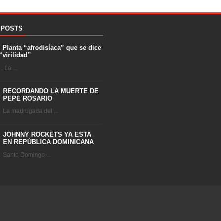
 POSTS
. Planta “afrodisíaca” que se dice
“virilidad”
 La ...
RECORDANDO LA MUERTE DE
PEPE ROSARIO
La madrugada del ...
JOHNNY ROCKETS YA ESTA
EN REPÚBLICA DOMINICANA
Santo Domingo ...