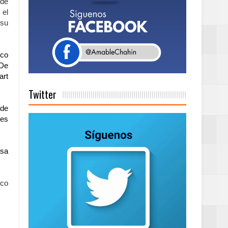
 de
ionales
 el
 su
ción de calidad
nco
 De
 en la clausura
art
Twitter
ide
des
n París
osa
ard Rock Café
nco
2025