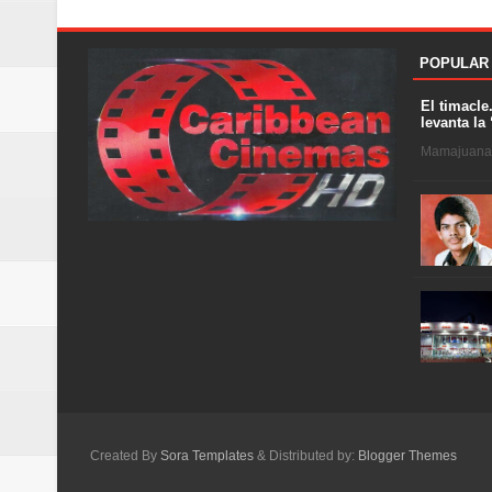
POPULAR
El timacle
levanta la 
Mamajuana .
Created By
Sora Templates
& Distributed by:
Blogger Themes