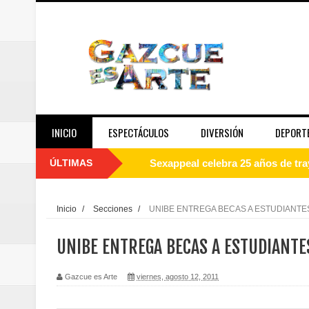
INICIO
ESPECTÁCULOS
DIVERSIÓN
DEPORT
ÚLTIMAS
Sexappeal celebra 25 años de tra
conmemorativos
Inicio
/
Secciones
/
UNIBE ENTREGA BECAS A ESTUDIANTE
Maridalia Hernández y El Canari
UNIBE ENTREGA BECAS A ESTUDIANTE
Domingo
Gazcue es Arte
viernes, agosto 12, 2011
Doctor Leonardo Aguilera afirma