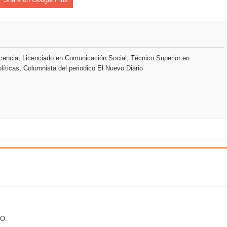
iro como vicepresidenta ejecutiva de Fiduciaria Reservas
localidad de Oficina Regional Este en La Romana
illones para emprendedoras en la segunda edición del Summit 
encia, Licenciado en Comunicación Social, Técnico Superior en
líticas, Columnista del periodico El Nuevo Diario
O.