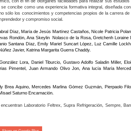
o, con el fin de otorgarles facilidades para realizar sus estudios
s como Mejor Banco del Caribe y le otorga cinco premios adic
e concibe como una experiencia formativa integral, diseñada con
s no sólo los conocimientos y competencias propios de la carrera de
remonia Centenaria: la región abrirá sus Juegos con una produc
 emprendedor y compromiso social.
abral Díaz, María de Jesús Martínez Castaños, Nicole Patricia Pola
evas Rondón, Ana Skeylin Nolasco de la Rosa, Gretchenh Loraine
 coro “Más que Vencedores” y nos regala el “Canto a la Patria”
canio Santana Díaz, Emily Mariel Suncart López, Luz Camille Lockh
Núñez Javier, Katrina Margarita Guerra Chaddy.
aribe
 González Lora, Daniel Tiburcio, Gustavo Adolfo Saladin Miller, Elo
Frias Pimentel, Juan Armando Olivo Jon, Ana lucía María Merce
pción del Premio Nacional de Artes Visuales
 Banreservas lanzan convocatoria para residencias artísticas e
dy Brea Aquino, Mercedes Marlina Gómez Guzmán, Pierpaolo Fil
Misael Saturno Encarnación.
slumbran con una noche de fusiones e invitados de lujo en el H
encuentran Laboratorio Feltrex, Supra Refrigeración, Sempre, Ba
rdan retos y oportunidades del sistema financiero nacional
ines impulsada por la franquicia dominicana más taquillera del 
Share on Google Plus