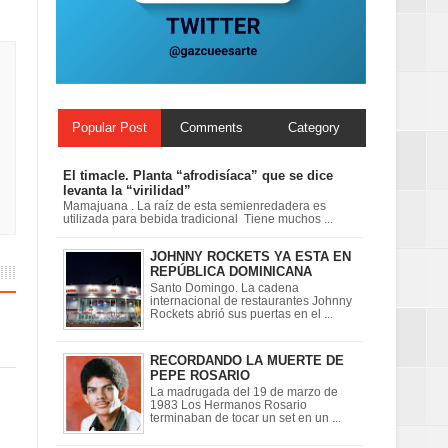
Mujer Pymes
Popular Post
Comments
Category
El timacle. Planta “afrodisíaca” que se dice
levanta la “virilidad”
Mamajuana . La raíz de esta semienredadera es
utilizada para bebida tradicional Tiene muchos ...
JOHNNY ROCKETS YA ESTA EN
REPÚBLICA DOMINICANA
Santo Domingo. La cadena
internacional de restaurantes Johnny
Rockets abrió sus puertas en el ...
RECORDANDO LA MUERTE DE
PEPE ROSARIO
La madrugada del 19 de marzo de
1983 Los Hermanos Rosario
terminaban de tocar un set en un ...