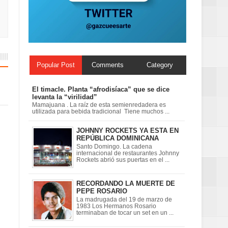
ionales
on perspectiva
Popular Post
Comments
Category
El timacle. Planta “afrodisíaca” que se dice
levanta la “virilidad”
Mamajuana . La raíz de esta semienredadera es
utilizada para bebida tradicional Tiene muchos ...
JOHNNY ROCKETS YA ESTA EN
REPÚBLICA DOMINICANA
Santo Domingo. La cadena
internacional de restaurantes Johnny
Rockets abrió sus puertas en el ...
RECORDANDO LA MUERTE DE
PEPE ROSARIO
La madrugada del 19 de marzo de
1983 Los Hermanos Rosario
terminaban de tocar un set en un ...