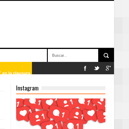
 en la clausura
Instagram
n París
ard Rock Café