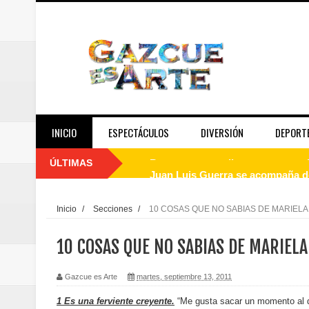
INICIO
ESPECTÁCULOS
DIVERSIÓN
DEPORT
ÚLTIMAS
Juan Luis Guerra se acompaña del
de los Centroamericanos y del C
Inicio
/
Secciones
/
10 COSAS QUE NO SABIAS DE MARIEL
Oscar Abreu cuestiona la interru
10 COSAS QUE NO SABIAS DE MARIEL
Embajada dominicana en Francia y
Gazcue es Arte
martes, septiembre 13, 2011
Pavel Núñez y su Bipolarband de
1 Es una ferviente creyente.
“Me gusta sacar un momento al 