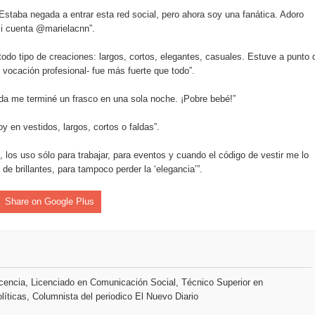
staba negada a entrar esta red social, pero ahora soy una fanática. Adoro
mi cuenta @marielacnn”.
an en Santiago el segundo Foro del Ahorro y la Inversión “Reserv
odo tipo de creaciones: largos, cortos, elegantes, casuales. Estuve a punto 
vocación profesional- fue más fuerte que todo”.
 el Centro de Retención de Vehículos de Pedro Brand
 me terminé un frasco en una sola noche. ¡Pobre bebé!”
 37001 y se convierte en la primera empresa del sector con Sis
oy en vestidos, largos, cortos o faldas”.
 los uso sólo para trabajar, para eventos y cuando el código de vestir me lo
sión de pólizas con Inteligencia Artificial y reduce el proceso 
e brillantes, para tampoco perder la ‘elegancia’”.
Share on Google Plus
y el Coro Nacional Dominicano pondrán su sello a la Ceremonia 
io Molina
encia, Licenciado en Comunicación Social, Técnico Superior en
tos superiores a RD$117 millones en proyecto Nuevas Esperanz
líticas, Columnista del periodico El Nuevo Diario