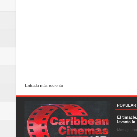
Entrada más reciente
POPULAR
El timacle
levanta la 
Mamajuana .