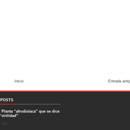
Inicio
Entrada anti
 POSTS
. Planta “afrodisíaca” que se dice
“virilidad”
 La ...