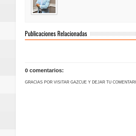
Euromoney reconoce a Banreserva
Banreservas recibe nuevamente l
Publicaciones Relacionadas
Estable
0 comentarios:
GRACIAS POR VISITAR GAZCUE Y DEJAR TU COMENTARI