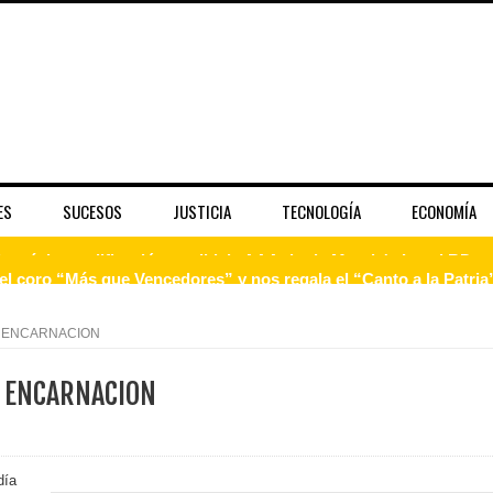
ES
SUCESOS
JUSTICIA
TECNOLOGÍA
ECONOMÍA
 coro “Más que Vencedores” y nos regala el “Canto a la Patria”
aribe
A ENCARNACION
pción del Premio Nacional de Artes Visuales
A ENCARNACION
 Banreservas lanzan convocatoria para residencias artísticas e
slumbran con una noche de fusiones e invitados de lujo en el H
día