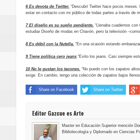
del mapa del hambre
6 Es devota de Twitter.
“Descubrí Twitter hace pocos meses. E
estar en contacto con mi público de todas partes a través de 
Banreservas y sus filiales realiz
7 El diseño es su sueño pendiente.
“Llenaba cuadernos con t
estudiar Diseño de modas en Chavón, pero la televisión –como 
Banreservas inaugura oficina en
8 Es débil con la Nutella.
“En una ocasión estando embarazada
SEPROI obtiene certificación ISO
9 Tiene política cero jeans
.“Evito los jeans. Casi siempre est
Antisoborno certificado
10 No le gustan los tacones.
“No puedo con los zapatos altos,
Humano Seguros transforma la emi
exige. En cambio, tengo una colección de zapatos bajos llenos d
minutos
Share on Facebook
Share on Twitter
La Orquesta Sinfónica Nacional 
Editor Gazcue es Arte
la batuta del maestro José Anton
Master en Educación Superior mención Doc
Banreservas otorga financiamien
Bibliotecología y Diplomado en Ciencias Po