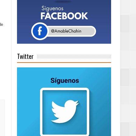
a tu Capital”
de
tema de Gestión
Twitter
de días a
Centenaria bajo
as