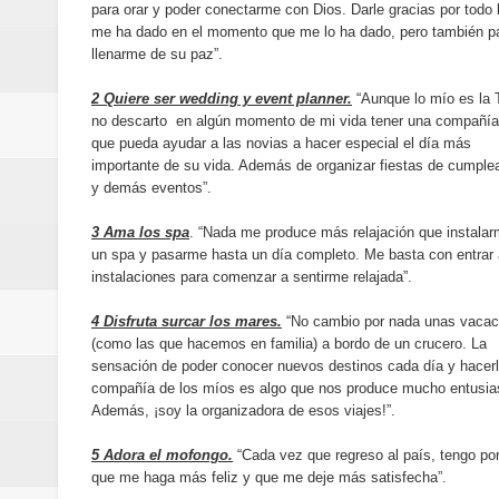
para orar y poder conectarme con Dios. Darle gracias por todo 
Banreservas y Banco Popular abo
me ha dado en el momento que me lo ha dado, pero también p
llenarme de su paz”.
“Los Rechazados 2” llega a los c
2 Quiere ser wedding y event planner.
“Aunque lo mío es la 
Designan a Angelina Biviana Rive
no descarto en algún momento de mi vida tener una compañía
que pueda ayudar a las novias a hacer especial el día más
Humano Seguros inaugura nueva 
importante de su vida. Además de organizar fiestas de cumple
y demás eventos”.
Banreservas destina RD$5,000 m
3 Ama los spa
. “Nada me produce más relajación que instala
un spa y pasarme hasta un día completo. Me basta con entrar 
Sexappeal celebra 25 años de tra
instalaciones para comenzar a sentirme relajada”.
conmemorativos
4 Disfruta surcar los mares.
“No cambio por nada unas vacac
(como las que hacemos en familia) a bordo de un crucero. La
Maridalia Hernández y El Canari
sensación de poder conocer nuevos destinos cada día y hacer
compañía de los míos es algo que nos produce mucho entusi
Además, ¡soy la organizadora de esos viajes!”.
Domingo
5 Adora el mofongo.
“Cada vez que regreso al país, tengo por
Doctor Leonardo Aguilera afirma
que me haga más feliz y que me deje más satisfecha”.