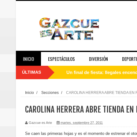
INICIO
ESPECTÁCULOS
DIVERSIÓN
DEPORT
ÚLTIMAS
Banreservas recibe nuevamente l
Estable
Inicio
/
Secciones
/
CAROLINA HERRERA ABRE TIENDA EN 
Juan Luis Guerra se acompaña del
CAROLINA HERRERA ABRE TIENDA EN
de los Centroamericanos y del C
Gazcue es Arte
martes, septiembre 27, 2011
Oscar Abreu cuestiona la interru
Se caen las primeras hojas y es el momento de estrenar el oto