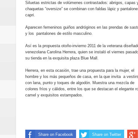
Siluetas estrictas de volúmenes contrastados: abrigos, capas 
Embajada dominicana en Francia y
chaquetas “oversize” se combinan con faldas lápiz y pantalone
capri.
Pavel Núñez y su Bipolarband de
Aparecen femeninos guiños andróginos en las prendas de sastr
Banreservas y Banco Popular abo
y los pantalones de estilo masculino.
“Los Rechazados 2” llega a los c
Así es la propuesta otoño-invierno 2011 de la veterana diseñad
venezolana Carolina Herrera, quien se instaló el viernes pasad
su tienda en la exquisita plaza Blue Mall.
Designan a Angelina Biviana Rive
Herrera, en esta ocasión, trae una propuesta para la mujer, el
Humano Seguros inaugura nueva 
hombre y los más pequeños de casa, en la que invita a vestir
con lana, punto y toques de algodón. Muestra una mezcla de
Banreservas destina RD$5,000 m
colores fríos y cálidos, entre los que se destacan el elegante ro
camel y exquisitos estampados.
Sexappeal celebra 25 años de tra
conmemorativos
Maridalia Hernández y El Canari
Share on Facebook
Share on Twitter