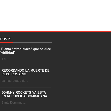
 POSTS
. Planta “afrodisíaca” que se dice
“virilidad”
 La ...
RECORDANDO LA MUERTE DE
PEPE ROSARIO
La madrugada del ...
JOHNNY ROCKETS YA ESTA
EN REPÚBLICA DOMINICANA
Santo Domingo ...