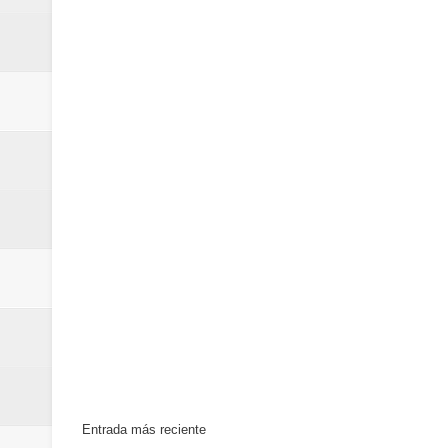
la batuta del maestro José Anton
Banreservas otorga financiamien
Un final de fiesta: Ilegales enc
Entrada más reciente