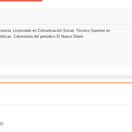
 que Banreservas seguirá impulsando la seguridad alimentaria tr
encia, Licenciado en Comunicación Social, Técnico Superior en
líticas, Columnista del periodico El Nuevo Diario
an en Santiago el segundo Foro del Ahorro y la Inversión “Reserv
 el Centro de Retención de Vehículos de Pedro Brand
 37001 y se convierte en la primera empresa del sector con Sis
sión de pólizas con Inteligencia Artificial y reduce el proceso 
y el Coro Nacional Dominicano pondrán su sello a la Ceremonia 
O.