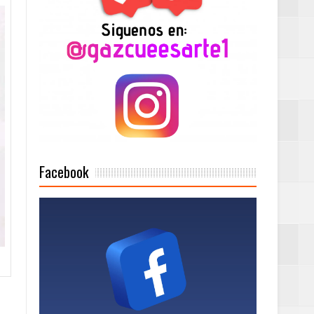
n París
ard Rock Café
2025
Facebook
Mujer Pymes
onciertos
Rock Café Santo