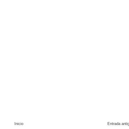
io Molina
tos superiores a RD$117 millones en proyecto Nuevas Esperanz
enderá la clausura de Santo Domingo 2026
Inicio
Entrada anti