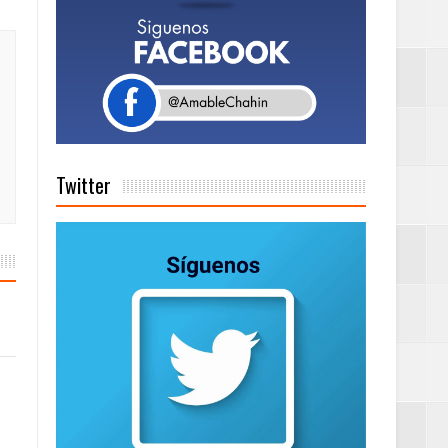
as salida de RD
a tu Capital”
Twitter
tema de Gestión
de días a
Centenaria bajo