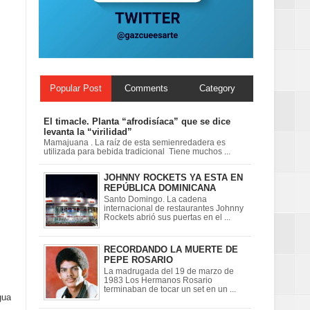
as
Popular Post
Comments
Category
El timacle. Planta “afrodisíaca” que se dice
levanta la “virilidad”
Mamajuana . La raíz de esta semienredadera es
utilizada para bebida tradicional Tiene muchos ...
JOHNNY ROCKETS YA ESTA EN
REPÚBLICA DOMINICANA
Santo Domingo. La cadena
internacional de restaurantes Johnny
Rockets abrió sus puertas en el ...
RECORDANDO LA MUERTE DE
PEPE ROSARIO
La madrugada del 19 de marzo de
1983 Los Hermanos Rosario
terminaban de tocar un set en un ...
gua