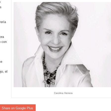
y
 Banreservas lanzan convocatoria para residencias artísticas e
s
slumbran con una noche de fusiones e invitados de lujo en el H
ería
rdan retos y oportunidades del sistema financiero nacional
ines impulsada por la franquicia dominicana más taquillera del 
ora
o con
iro como vicepresidenta ejecutiva de Fiduciaria Reservas
localidad de Oficina Regional Este en La Romana
se
illones para emprendedoras en la segunda edición del Summit 
jo, el
yectoria artística con nuevo álbum, renovación de su equipo y c
Carolina Herrera
o se unen al regreso de Pavel Núñez y su “Bipolarband” a Hard 
Share on Google Plus