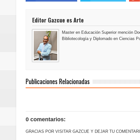
Domingo
Editor Gazcue es Arte
Doctor Leonardo Aguilera afirma
Master en Educación Superior mención Doc
del mapa del hambre
Bibliotecología y Diplomado en Ciencias Po
Banreservas y sus filiales realiz
Banreservas inaugura oficina en
SEPROI obtiene certificación ISO
Publicaciones Relacionadas
Antisoborno certificado
Humano Seguros transforma la emi
minutos
0 comentarios:
La Orquesta Sinfónica Nacional 
GRACIAS POR VISITAR GAZCUE Y DEJAR TU COMENTARI