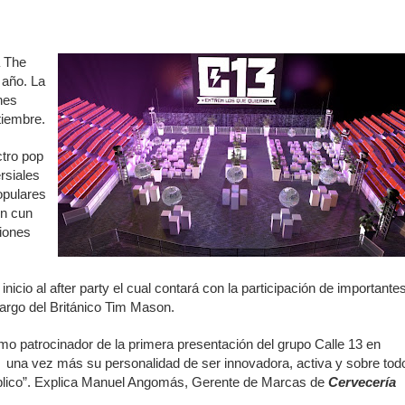
rdan retos y oportunidades del sistema financiero nacional
ines impulsada por la franquicia dominicana más taquillera del 
a The
 año. La
iro como vicepresidenta ejecutiva de Fiduciaria Reservas
nes
tiembre.
localidad de Oficina Regional Este en La Romana
ctro pop
illones para emprendedoras en la segunda edición del Summit 
rsiales
opulares
in cun
yectoria artística con nuevo álbum, renovación de su equipo y c
ciones
icio al after party el cual contará con la participación de importante
o se unen al regreso de Pavel Núñez y su “Bipolarband” a Hard 
cargo del Británico Tim Mason.
o patrocinador de la primera presentación del grupo Calle 13 en
una vez más su personalidad de ser innovadora, activa y sobre tod
 que Banreservas seguirá impulsando la seguridad alimentaria tr
úblico”. Explica Manuel Angomás, Gerente de Marcas de
Cervecería