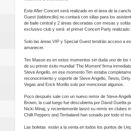
del mapa del hambre
Este After Concert será realizado en el área de la canch
Guest (tabloncillo) no contará con sillas para los asiste
Banreservas y sus filiales realiz
de baile central y 2 áreas decoradas con mesas y sofás 
exclusivo club y será el primer Concert Party realizado 
Banreservas inaugura oficina en
Solo las áreas VIP y Special Guest tendrán acceso a este
SEPROI obtiene certificación ISO
amanecer.
Antisoborno certificado
Tim Mason es en estos momentos sin duda uno de los m
de su primer éxito mundial ‘The Moment’ firma inmedi
Humano Seguros transforma la emi
Steve Angello, en ese momento Tim estaba completament
reconocimiento y soporte de Steve Angello, Tiesto, Dirt
minutos
Vegas and Erick Morillo solo por mencionar algunos.
La Orquesta Sinfónica Nacional 
Poco después sale con un nuevo remix de Steve Angello 
Brown, la cual luego fue descubierta por David Guetta p
Nicki Minaj, y recientemente lanzó su remix en clubes 
la batuta del maestro José Anton
Chilli Peppers and Timbaland han sonado por todo el m
Banreservas otorga financiamien
Las boletas están a la venta en todos los puntos de U