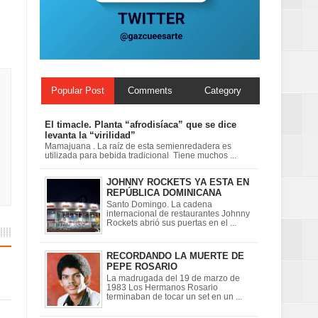
ionales
on perspectiva
Popular Post
Comments
Category
El timacle. Planta “afrodisíaca” que se dice
levanta la “virilidad”
Mamajuana . La raíz de esta semienredadera es
utilizada para bebida tradicional Tiene muchos ...
JOHNNY ROCKETS YA ESTA EN
REPÚBLICA DOMINICANA
Santo Domingo. La cadena
internacional de restaurantes Johnny
Rockets abrió sus puertas en el ...
RECORDANDO LA MUERTE DE
PEPE ROSARIO
La madrugada del 19 de marzo de
1983 Los Hermanos Rosario
terminaban de tocar un set en un ...