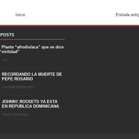
Inicio
Entrada anti
 POSTS
. Planta “afrodisíaca” que se dice
“virilidad”
 La ...
RECORDANDO LA MUERTE DE
PEPE ROSARIO
La madrugada del ...
JOHNNY ROCKETS YA ESTA
EN REPÚBLICA DOMINICANA
Santo Domingo ...