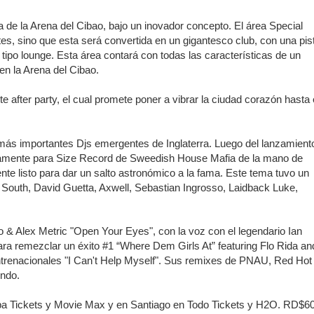
a de la Arena del Cibao, bajo un inovador concepto. El área Special
ntes, sino que esta será convertida en un gigantesco club, con una pis
an en Santiago el segundo Foro del Ahorro y la Inversión “Reserv
tipo lounge. Esta área contará con todas las características de un
en la Arena del Cibao.
 el Centro de Retención de Vehículos de Pedro Brand
 after party, el cual promete poner a vibrar la ciudad corazón hasta 
 37001 y se convierte en la primera empresa del sector con Sis
ás importantes Djs emergentes de Inglaterra. Luego del lanzamient
atamente para Size Record de Sweedish House Mafia de la mano de
sión de pólizas con Inteligencia Artificial y reduce el proceso 
e listo para dar un salto astronómico a la fama. Este tema tuvo un
y South, David Guetta, Axwell, Sebastian Ingrosso, Laidback Luke,
y el Coro Nacional Dominicano pondrán su sello a la Ceremonia 
& Alex Metric "Open Your Eyes", con la voz con el legendario Ian
ara remezclar un éxito #1 “Where Dem Girls At” featuring Flo Rida an
intrenacionales "I Can't Help Myself". Sus remixes de PNAU, Red Hot
io Molina
undo.
tos superiores a RD$117 millones en proyecto Nuevas Esperanz
epa Tickets y Movie Max y en Santiago en Todo Tickets y H2O
. RD$6