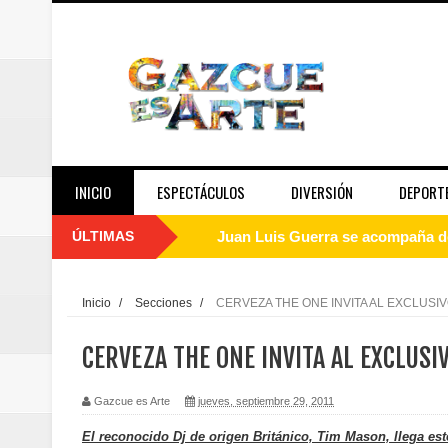
INICIO
ESPECTÁCULOS
DIVERSIÓN
DEPORT
ÚLTIMAS
Juan Luis Guerra se acompaña del
de los Centroamericanos y del C
Inicio
/
Secciones
/
CERVEZA THE ONE INVITA AL EXCLUSI
Oscar Abreu cuestiona la interru
CERVEZA THE ONE INVITA AL EXCLUSI
Embajada dominicana en Francia y
Gazcue es Arte
jueves, septiembre 29, 2011
Pavel Núñez y su Bipolarband de
El reconocido Dj de origen Británico, Tim Mason, llega est