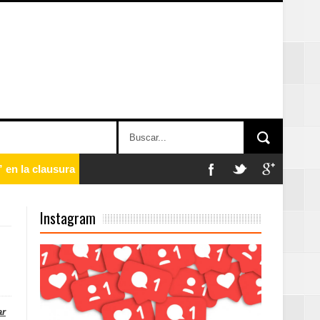
 en la clausura
Instagram
n París
ard Rock Café
ar