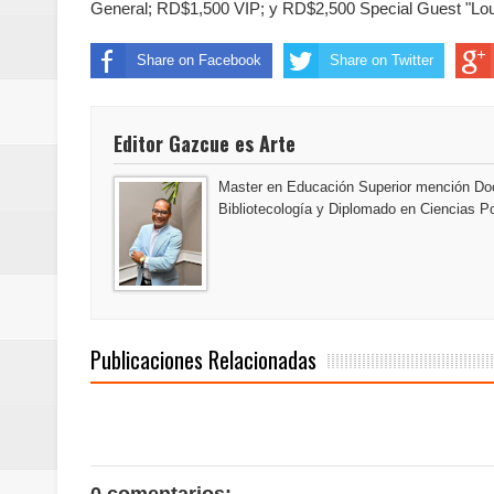
General; RD$1,500 VIP; y RD$2,500 Special Guest "Lo
Euromoney reconoce a Banreserva
Share on Facebook
Share on Twitter
Banreservas recibe nuevamente l
Estable
Editor Gazcue es Arte
Master en Educación Superior mención Doc
Bibliotecología y Diplomado en Ciencias Po
Publicaciones Relacionadas