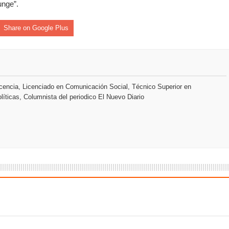
unge”.
s como Mejor Banco del Caribe y le otorga cinco premios adic
Share on Google Plus
a máxima calificación crediticia AAA.do de Moody's Local RD c
encia, Licenciado en Comunicación Social, Técnico Superior en
líticas, Columnista del periodico El Nuevo Diario