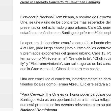
cierre al esperado Concierto de Calle13 en Santiago
Banreservas y Banco Popular abo
“Los Rechazados 2” llega a los c
Cervecería Nacional Dominicana, a nombre de Cervez
One, se une a uno de los conciertos más esperados del
Designan a Angelina Biviana Rive
presentación del aclamado grupo urbano, Calle 13, quie
estarán estrenándose en Santiago el próximo 30 de sep
Humano Seguros inaugura nueva 
La apertura del concierto estará a cargo de la banda ele
Banreservas destina RD$5,000 m
4 at Live, para luego
cantar junto al ritmo de los controve
y premiados exponentes del género urbano, Calle 13. P
temas como “Atrévete te, te”, “Se vale to to”, “Chulin cul
Sexappeal celebra 25 años de tra
fly” y “Electromovimiento", son solo algunas de las can
que la Gran Arena del Cibao disfrutará esa noche.
conmemorativos
Una vez concluido el concierto, inmediatamente se dará in
Maridalia Hernández y El Canari
talentos locales como Fernan Abreu. El cierre estará a 
Domingo
“Para Cerveza The One es un honor poder participar com
Santiago. Esta es una oportunidad para la marca reflejar
Doctor Leonardo Aguilera afirma
que está presente en los eventos relevantes para su p
Nacional Dominicana.