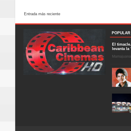
Entrada más reciente
POPULAR
El timacle
levanta la 
Mamajuana .