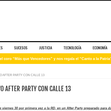
ES
SUCESOS
JUSTICIA
TECNOLOGÍA
ECONOMÍA
 coro “Más que Vencedores” y nos regala el “Canto a la Patria”
aribe
VO AFTER PARTY CON CALLE 13
pción del Premio Nacional de Artes Visuales
VO AFTER PARTY CON CALLE 13
 Banreservas lanzan convocatoria para residencias artísticas e
slumbran con una noche de fusiones e invitados de lujo en el H
e viernes 30 por primera vez a la RD, en un After Party preparado para d