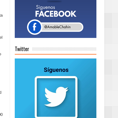
ta
a tu Capital”
el
tema de Gestión
Twitter
o
de días a
Centenaria bajo
d
as
00