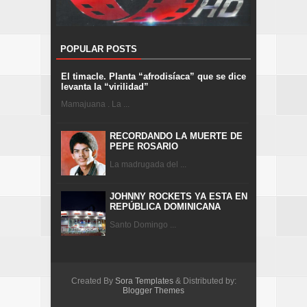
POPULAR POSTS
El timacle. Planta “afrodisíaca” que se dice
levanta la “virilidad”
Mamajuana . La ...
RECORDANDO LA MUERTE DE
PEPE ROSARIO
La madrugada del ...
JOHNNY ROCKETS YA ESTA EN
REPÚBLICA DOMINICANA
Santo Domingo ...
Created By
Sora Templates
& Distributed by:
Blogger Themes