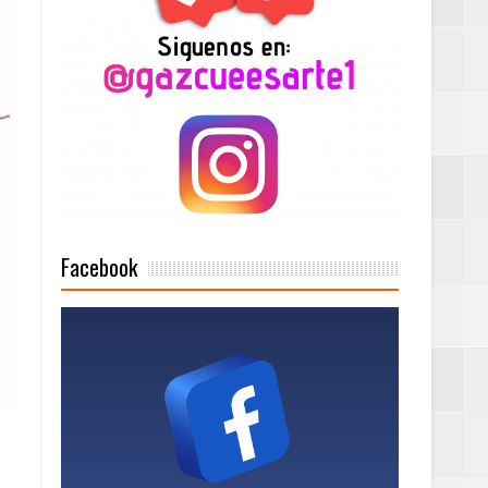
n París
ard Rock Café
2025
Facebook
Mujer Pymes
onciertos