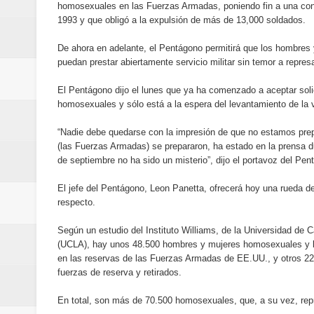
homosexuales en las Fuerzas Armadas, poniendo fin a una con
de los Centroamericanos y del C
1993 y que obligó a la expulsión de más de 13,000 soldados.
Oscar Abreu cuestiona la interru
De ahora en adelante, el Pentágono permitirá que los hombre
puedan prestar abiertamente servicio militar sin temor a represa
Embajada dominicana en Francia y
El Pentágono dijo el lunes que ya ha comenzado a aceptar soli
Pavel Núñez y su Bipolarband de
homosexuales y sólo está a la espera del levantamiento de la 
“Nadie debe quedarse con la impresión de que no estamos pre
Banreservas y Banco Popular abo
(las Fuerzas Armadas) se prepararon, ha estado en la prensa 
de septiembre no ha sido un misterio”, dijo el portavoz del Pen
“Los Rechazados 2” llega a los c
El jefe del Pentágono, Leon Panetta, ofrecerá hoy una rueda de
Designan a Angelina Biviana Rive
respecto.
Humano Seguros inaugura nueva 
Según un estudio del Instituto Williams, de la Universidad de C
(UCLA), hay unos 48.500 hombres y mujeres homosexuales y bi
en las reservas de las Fuerzas Armadas de EE.UU., y otros 22
Banreservas destina RD$5,000 m
fuerzas de reserva y retirados.
Sexappeal celebra 25 años de tra
En total, son más de 70.500 homosexuales, que, a su vez, repr