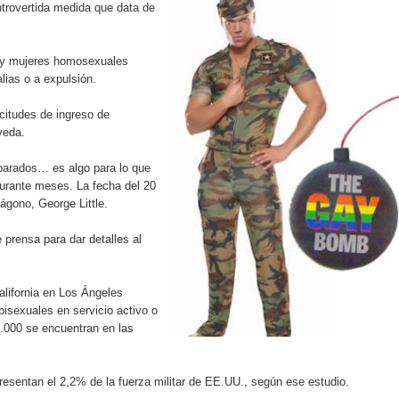
trovertida medida que data de
aribe
pción del Premio Nacional de Artes Visuales
s y mujeres homosexuales
lias o a expulsión.
 Banreservas lanzan convocatoria para residencias artísticas e
citudes de ingreso de
slumbran con una noche de fusiones e invitados de lujo en el H
veda.
parados… es algo para lo que
rdan retos y oportunidades del sistema financiero nacional
durante meses. La fecha del 20
tágono, George Little.
ines impulsada por la franquicia dominicana más taquillera del 
 prensa para dar detalles al
iro como vicepresidenta ejecutiva de Fiduciaria Reservas
localidad de Oficina Regional Este en La Romana
alifornia en Los Ángeles
sexuales en servicio activo o
.000 se encuentran en las
illones para emprendedoras en la segunda edición del Summit 
yectoria artística con nuevo álbum, renovación de su equipo y c
esentan el 2,2% de la fuerza militar de EE.UU., según ese estudio.