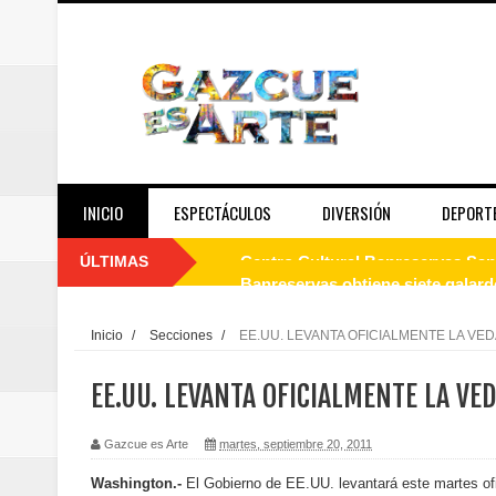
INICIO
ESPECTÁCULOS
DIVERSIÓN
DEPORT
ÚLTIMAS
Banreservas obtiene siete galar
Un final de fiesta: Ilegales enc
Inicio
/
Secciones
/
EE.UU. LEVANTA OFICIALMENTE LA VE
Banreservas recibe nuevamente l
EE.UU. LEVANTA OFICIALMENTE LA VE
Estable
Gazcue es Arte
martes, septiembre 20, 2011
Juan Luis Guerra se acompaña del
Washington.-
El Gobierno de EE.UU. levantará este martes ofi