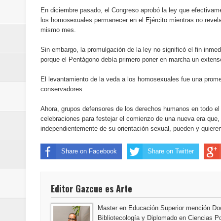
conmemorativos
En diciembre pasado, el Congreso aprobó la ley que efectivame
los homosexuales permanecer en el Ejército mientras no revel
Maridalia Hernández y El Canari
mismo mes.
Sin embargo, la promulgación de la ley no significó el fin inmed
Domingo
porque el Pentágono debía primero poner en marcha un extenso 
Doctor Leonardo Aguilera afirma
El levantamiento de la veda a los homosexuales fue una prome
conservadores.
del mapa del hambre
Ahora, grupos defensores de los derechos humanos en todo el 
Banreservas y sus filiales realiz
celebraciones para festejar el comienzo de una nueva era que, 
independientemente de su orientación sexual, pueden y quieren p
Banreservas inaugura oficina en
Share on Facebook
Share on Twitter
SEPROI obtiene certificación ISO
Antisoborno certificado
Editor Gazcue es Arte
Humano Seguros transforma la emi
Master en Educación Superior mención Doc
Bibliotecología y Diplomado en Ciencias Po