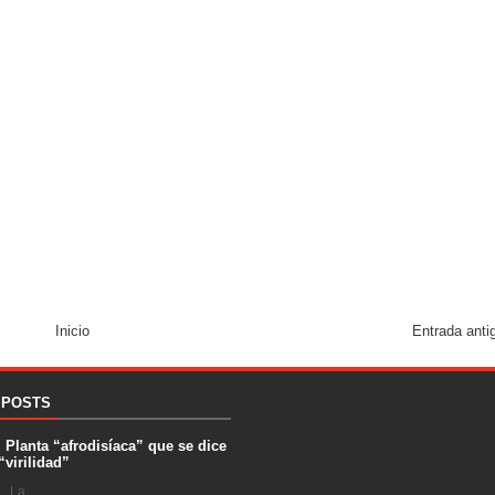
Inicio
Entrada anti
 POSTS
. Planta “afrodisíaca” que se dice
“virilidad”
 La ...