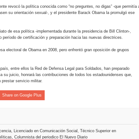
nte revocó la política conocida como “no preguntes, no digas” -que permitía 
asen su orientación sexual-, y el presidente Barack Obama la promulgó ese
o se unen al regreso de Pavel Núñez y su “Bipolarband” a Hard 
iato de esa política -implementada durante la presidencia de Bill Clinton-,
período de certificación y preparación hacia las nuevas directrices.
 que Banreservas seguirá impulsando la seguridad alimentaria tr
sa electoral de Obama en 2008, pero enfrentó gran oposición de grupos
país, entre ellos la Red de Defensa Legal para Soldados, han preparado
an en Santiago el segundo Foro del Ahorro y la Inversión “Reserv
a su juicio, honrará las contribuciones de todos los estadounidenses que,
restar servicio militar.
 el Centro de Retención de Vehículos de Pedro Brand
Share on Google Plus
 37001 y se convierte en la primera empresa del sector con Sis
sión de pólizas con Inteligencia Artificial y reduce el proceso 
encia, Licenciado en Comunicación Social, Técnico Superior en
líticas, Columnista del periodico El Nuevo Diario