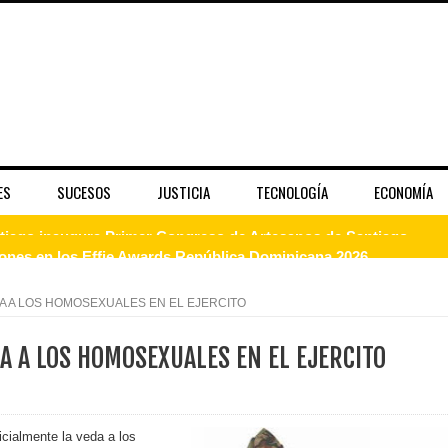
ES
SUCESOS
JUSTICIA
TECNOLOGÍA
ECONOMÍA
dones en los Effie Awards República Dominicana 2026
enderá la clausura de Santo Domingo 2026
DA A LOS HOMOSEXUALES EN EL EJERCITO
a máxima calificación crediticia AAA.do de Moody's Local RD c
DA A LOS HOMOSEXUALES EN EL EJERCITO
 coro “Más que Vencedores” y nos regala el “Canto a la Patria”
cialmente la veda a los