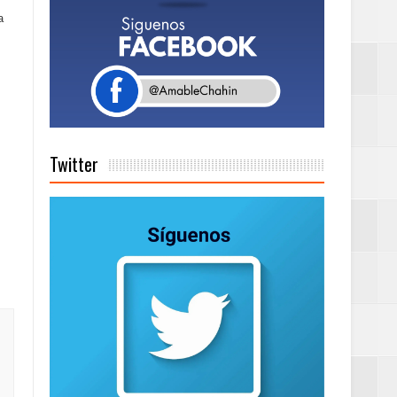
a
Rock Café Santo
as salida de RD
Twitter
a tu Capital”
tema de Gestión
de días a