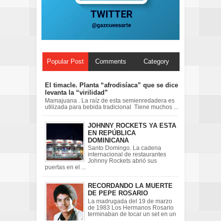
Popular Post
Comments
Category
El timacle. Planta “afrodisíaca” que se dice
levanta la “virilidad”
Mamajuana . La raíz de esta semienredadera es
utilizada para bebida tradicional Tiene muchos ...
JOHNNY ROCKETS YA ESTA
EN REPÚBLICA
DOMINICANA
Santo Domingo. La cadena
internacional de restaurantes
Johnny Rockets abrió sus
puertas en el ...
RECORDANDO LA MUERTE
DE PEPE ROSARIO
La madrugada del 19 de marzo
de 1983 Los Hermanos Rosario
terminaban de tocar un set en un
...