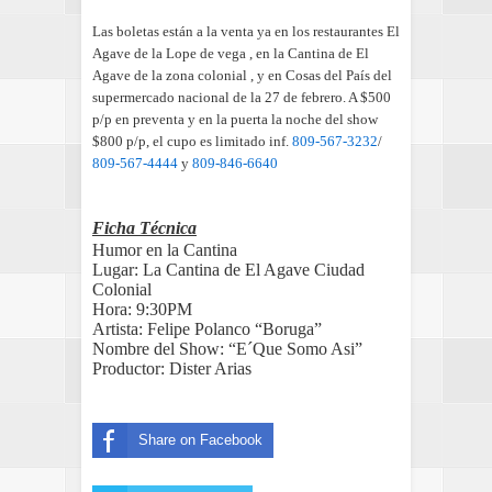
Las boletas están a la venta ya en los restaurantes El
Agave de la Lope de vega , en la Cantina de El
Agave de la zona colonial , y en Cosas del País del
supermercado nacional de la 27 de febrero. A $500
p/p en preventa y en la puerta la noche del show
$800 p/p, el cupo es limitado inf.
809-567-3232
/
809-567-4444
y
809-846-6640
Ficha Técnica
Humor en la Cantina
Lugar: La Cantina de El Agave Ciudad
Colonial
Hora: 9:30PM
Artista: Felipe Polanco “Boruga”
Nombre del Show: “E´Que Somo Asi”
Productor: Dister Arias
Share on Facebook