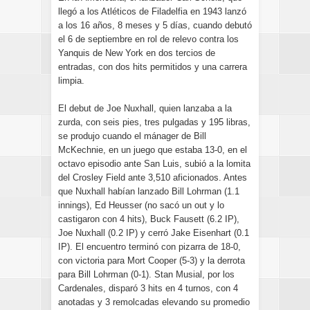
llegó a los Atléticos de Filadelfia en 1943 lanzó
a los 16 años, 8 meses y 5 días, cuando debutó
el 6 de septiembre en rol de relevo contra los
Yanquis de New York en dos tercios de
entradas, con dos hits permitidos y una carrera
limpia.
El debut de Joe Nuxhall, quien lanzaba a la
zurda, con seis pies, tres pulgadas y 195 libras,
se produjo cuando el mánager de Bill
McKechnie, en un juego que estaba 13-0, en el
octavo episodio ante San Luis, subió a la lomita
del Crosley Field ante 3,510 aficionados. Antes
que Nuxhall habían lanzado Bill Lohrman (1.1
innings), Ed Heusser (no sacó un out y lo
castigaron con 4 hits), Buck Fausett (6.2 IP),
Joe Nuxhall (0.2 IP) y cerró Jake Eisenhart (0.1
IP). El encuentro terminó con pizarra de 18-0,
con victoria para Mort Cooper (5-3) y la derrota
para Bill Lohrman (0-1). Stan Musial, por los
Cardenales, disparó 3 hits en 4 turnos, con 4
anotadas y 3 remolcadas elevando su promedio