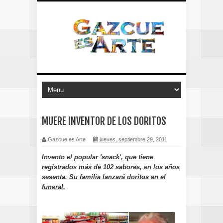
MUERE INVENTOR DE LOS DORITOS
Gazcue es Arte
jueves, septiembre 29, 2011
Invento el popular 'snack', que tiene
registrados más de 102 sabores, en los años
sesenta. Su familia lanzará doritos en el
funeral.