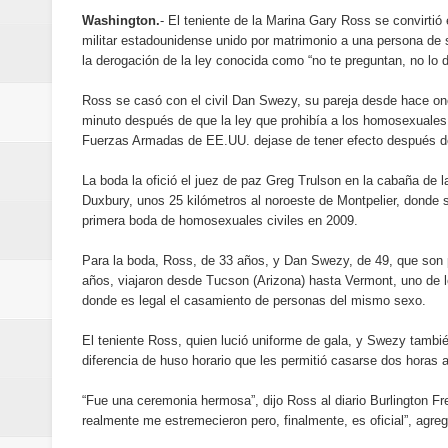
Oscar Abreu cuestiona la interru
Washington.
- El teniente de la Marina Gary Ross se convirtió
militar estadounidense unido por matrimonio a una persona d
Embajada dominicana en Francia y
la derogación de la ley conocida como “no te preguntan, no lo d
Ross se casó con el civil Dan Swezy, su pareja desde hace o
Pavel Núñez y su Bipolarband de
minuto después de que la ley que prohibía a los homosexuales
Fuerzas Armadas de EE.UU. dejase de tener efecto después de
Banreservas y Banco Popular abo
La boda la ofició el juez de paz Greg Trulson en la cabaña de
“Los Rechazados 2” llega a los c
Duxbury, unos 25 kilómetros al noroeste de Montpelier, donde s
primera boda de homosexuales civiles en 2009.
Designan a Angelina Biviana Rive
Para la boda, Ross, de 33 años, y Dan Swezy, de 49, que son
años, viajaron desde Tucson (Arizona) hasta Vermont, uno de 
Humano Seguros inaugura nueva 
donde es legal el casamiento de personas del mismo sexo.
Banreservas destina RD$5,000 m
El teniente Ross, quien lució uniforme de gala, y Swezy tambi
diferencia de huso horario que les permitió casarse dos horas 
Sexappeal celebra 25 años de tra
“Fue una ceremonia hermosa”, dijo Ross al diario Burlington F
conmemorativos
realmente me estremecieron pero, finalmente, es oficial”, agreg