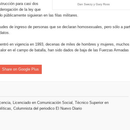
trucción para casi dos
o se unen al regreso de Pavel Núñez y su “Bipolarband” a Hard 
Dan Swezy y Gary Ross
derogación de la ley que
públicamente siguieran en las filas militares.
tudes de ingreso de personas que se declaran homosexuales, pero sólo a part
 que Banreservas seguirá impulsando la seguridad alimentaria tr
datos.
” entró en vigencia en 1993, decenas de miles de hombres y mujeres, muchos
 valor en el campo de batalla, han sido dados de baja de las Fuerzas Armadas
an en Santiago el segundo Foro del Ahorro y la Inversión “Reserv
Share on Google Plus
 el Centro de Retención de Vehículos de Pedro Brand
 37001 y se convierte en la primera empresa del sector con Sis
encia, Licenciado en Comunicación Social, Técnico Superior en
líticas, Columnista del periodico El Nuevo Diario
sión de pólizas con Inteligencia Artificial y reduce el proceso 