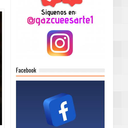
n París
ard Rock Café
2025
Facebook
Mujer Pymes
onciertos