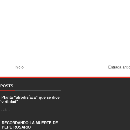
Inicio
Entrada anti
 POSTS
. Planta “afrodisíaca” que se dice
“virilidad”
 La ...
RECORDANDO LA MUERTE DE
PEPE ROSARIO