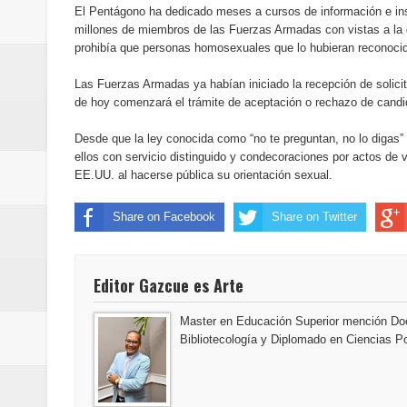
El Pentágono ha dedicado meses a cursos de información e ins
Maridalia Hernández y El Canari
millones de miembros de las Fuerzas Armadas con vistas a la 
prohibía que personas homosexuales que lo hubieran reconocido 
Domingo
Las Fuerzas Armadas ya habían iniciado la recepción de solici
Doctor Leonardo Aguilera afirma
de hoy comenzará el trámite de aceptación o rechazo de candi
del mapa del hambre
Desde que la ley conocida como “no te preguntan, no lo digas
ellos con servicio distinguido y condecoraciones por actos de
EE.UU. al hacerse pública su orientación sexual.
Banreservas y sus filiales realiz
Share on Facebook
Share on Twitter
Banreservas inaugura oficina en
SEPROI obtiene certificación ISO
Editor Gazcue es Arte
Antisoborno certificado
Master en Educación Superior mención Doc
Bibliotecología y Diplomado en Ciencias Po
Humano Seguros transforma la emi
minutos