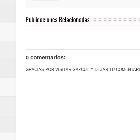
La Orquesta Sinfónica Nacional 
Publicaciones Relacionadas
la batuta del maestro José Anton
Banreservas obtiene siete galar
0 comentarios:
GRACIAS POR VISITAR GAZCUE Y DEJAR TU COMENTARI