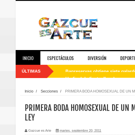
INICIO
ESPECTÁCULOS
DIVERSIÓN
DEPORT
ÚLTIMAS
Un final de fiesta: Ilegales enc
Banreservas recibe nuevamente l
Inicio
/
Secciones
/
PRIMERA BODA HOMOSEXUAL DE UN MIL
Estable
PRIMERA BODA HOMOSEXUAL DE UN MI
Juan Luis Guerra se acompaña del
LEY
de los Centroamericanos y del C
Gazcue es Arte
martes, septiembre 20, 2011