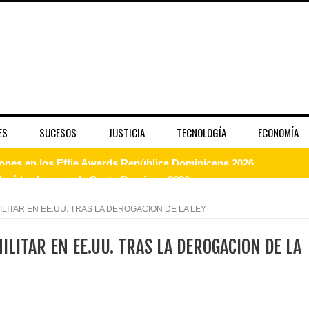
ES
SUCESOS
JUSTICIA
TECNOLOGÍA
ECONOMÍA
enderá la clausura de Santo Domingo 2026
a máxima calificación crediticia AAA.do de Moody's Local RD c
ITAR EN EE.UU. TRAS LA DEROGACION DE LA LEY
LITAR EN EE.UU. TRAS LA DEROGACION DE LA
 coro “Más que Vencedores” y nos regala el “Canto a la Patria”
aribe