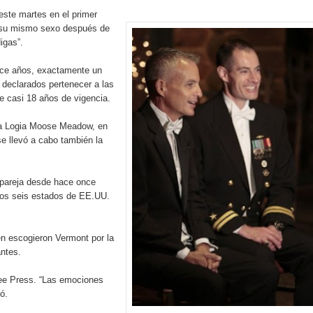
pción del Premio Nacional de Artes Visuales
 este martes en el primer
e su mismo sexo después de
 Banreservas lanzan convocatoria para residencias artísticas e
igas”.
nce años, exactamente un
slumbran con una noche de fusiones e invitados de lujo en el H
 declarados pertenecer a las
 casi 18 años de vigencia.
rdan retos y oportunidades del sistema financiero nacional
 la Logia Moose Meadow, en
ines impulsada por la franquicia dominicana más taquillera del 
e llevó a cabo también la
iro como vicepresidenta ejecutiva de Fiduciaria Reservas
 pareja desde hace once
los seis estados de EE.UU.
localidad de Oficina Regional Este en La Romana
illones para emprendedoras en la segunda edición del Summit 
én escogieron Vermont por la
antes.
yectoria artística con nuevo álbum, renovación de su equipo y c
ree Press. “Las emociones
ó.