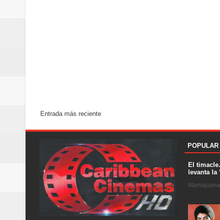
Entrada más reciente
POPULAR
El timacle
levanta la 
Mamajuana .