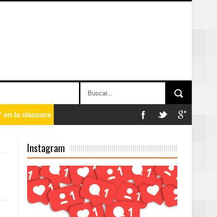
 en la clausura
Instagram
n París
ard Rock Café