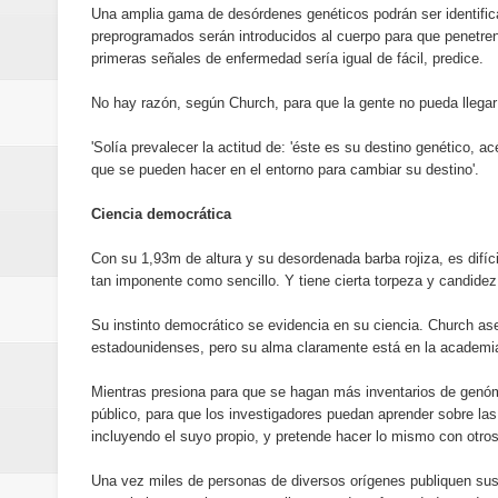
Una amplia gama de desórdenes genéticos podrán ser identifica
Euromoney reconoce a Banreserva
preprogramados serán introducidos al cuerpo para que penetren l
primeras señales de enfermedad sería igual de fácil, predice.
Banreservas recibe nuevamente l
No hay razón, según Church, para que la gente no pueda llegar 
Estable
'Solía prevalecer la actitud de: 'éste es su destino genético, ac
que se pueden hacer en el entorno para cambiar su destino'.
Ciencia democrática
Con su 1,93m de altura y su desordenada barba rojiza, es difí
tan imponente como sencillo. Y tiene cierta torpeza y candide
Su instinto democrático se evidencia en su ciencia. Church a
estadounidenses, pero su alma claramente está en la academia
Mientras presiona para que se hagan más inventarios de genó
público, para que los investigadores puedan aprender sobre la
incluyendo el suyo propio, y pretende hacer lo mismo con otro
Una vez miles de personas de diversos orígenes publiquen sus