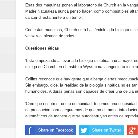
Esas dos máquinas ponen al laboratorio de Church en la vangua
Madre Naturaleza nunca pensó hacer, como combustibles altame
cáncer directamente a un tumor.
Con estas máquinas, Church está haciéndole a la biología sinté
veloz y al alcance de todos.
Cuestiones éticas
'Está empezando a llevar a la biología sintética a una mayor e
colega de Church en el Instituto Wyss para la ingeniería inspir
Collins reconoce que hay gente que alberga ciertas preocupacio
Sin embargo, dice, la realidad de la biología sintética no es ta
humanoides. A duras penas son capaces de crear una célula n
'Creo que nosotros, como comunidad, tenemos una necesidad, u
de precaución para asegurarnos de que no estamos introduciendo
automáticos de manera que se autodestruyan antes de reproduc
Share on Facebook
Share on Twitter