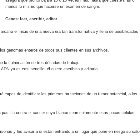
asegura que pronto bajará 10 o 20 veces más, hasta que cueste más o
menos lo mismo que hacerse un examen de sangre.
an en Santiago el segundo Foro del Ahorro y la Inversión “Reserv
Genes: leer, escribir, editar
rcaría el inicio de una nueva era tan transformativa y llena de posibilidades
 el Centro de Retención de Vehículos de Pedro Brand
 37001 y se convierte en la primera empresa del sector con Sis
 los genomas enteros de todos sus clientes en sus archivos.
e la culminación de tres décadas de trabajo.
ADN ya es casi sencillo, él quiere escribirlo y editarlo.
sión de pólizas con Inteligencia Artificial y reduce el proceso 
á capaz de identificar las primeras mutaciones de un tumor potencial, o los
y el Coro Nacional Dominicano pondrán su sello a la Ceremonia 
a pastilla contra el cáncer cuyo blanco sean solamente esas pocas células
io Molina
tos superiores a RD$117 millones en proyecto Nuevas Esperanz
rsonas y les avisaría si están entrando a un lugar que pone en riesgo su salu