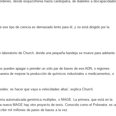
denes, desde esquizofrenia hasta cardiopatía, de diabetes a discapacidade
 ese tipo de ciencia es demasiado lento para él, y no está dirigido por la
io laboratorio de Church, donde una pequeña bandeja se mueve para adelante 
res pueden apagar o prender un sólo par de bases de ese ADN, o regiones
manera de mejorar la producción de químicos industriales o medicamentos, o
oides: es hacer que vaya a velocidades altas', explica Church.
ería automatizada genómica multiplex, o MAGE. La primera, que está en la
e la nueva MAGE hay otro proyecto de tesis. Conocido como el Polonator, es u
ibir mil millones de pares de bases a la vez.