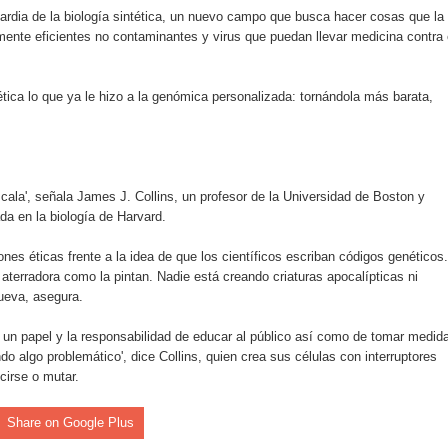
rdia de la biología sintética, un nuevo campo que busca hacer cosas que la
nte eficientes no contaminantes y virus que puedan llevar medicina contra 
tica lo que ya le hizo a la genómica personalizada: tornándola más barata,
scala', señala James J. Collins, un profesor de la Universidad de Boston y
ada en la biología de Harvard.
nes éticas frente a la idea de que los científicos escriban códigos genéticos.
n aterradora como la pintan. Nadie está creando criaturas apocalípticas ni
ueva, asegura.
n papel y la responsabilidad de educar al público así como de tomar medid
 algo problemático', dice Collins, quien crea sus células con interruptores
irse o mutar.
Share on Google Plus