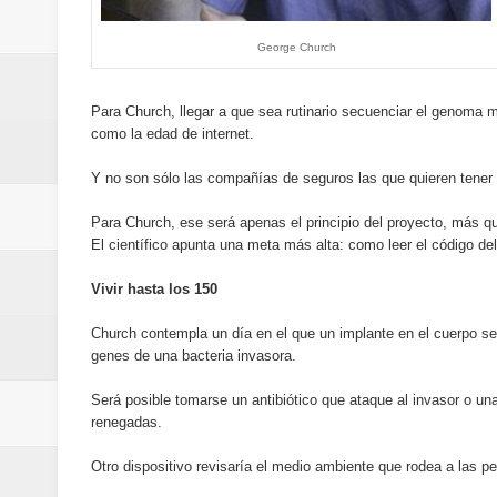
del mapa del hambre
George Church
Banreservas y sus filiales realiz
Para Church, llegar a que sea rutinario secuenciar el genoma ma
Banreservas inaugura oficina en
como la edad de internet.
SEPROI obtiene certificación ISO
Y no son sólo las compañías de seguros las que quieren tener
Antisoborno certificado
Para Church, ese será apenas el principio del proyecto, más qu
El científico apunta una meta más alta: como leer el código del 
Humano Seguros transforma la emi
Vivir hasta los 150
minutos
Church contempla un día en el que un implante en el cuerpo ser
genes de una bacteria invasora.
La Orquesta Sinfónica Nacional 
Será posible tomarse un antibiótico que ataque al invasor o un
la batuta del maestro José Anton
renegadas.
Banreservas otorga financiamien
Otro dispositivo revisaría el medio ambiente que rodea a las pe