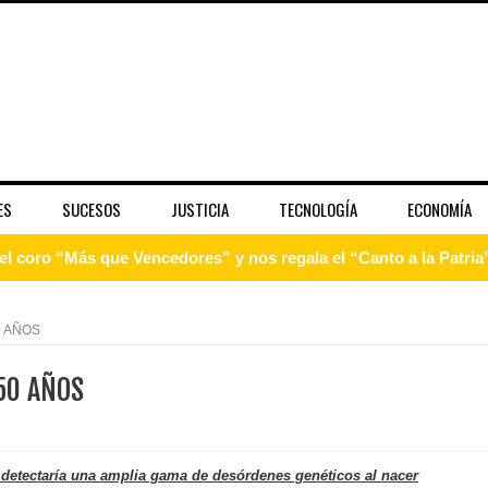
ES
SUCESOS
JUSTICIA
TECNOLOGÍA
ECONOMÍA
 coro “Más que Vencedores” y nos regala el “Canto a la Patria”
aribe
0 AÑOS
pción del Premio Nacional de Artes Visuales
50 AÑOS
 Banreservas lanzan convocatoria para residencias artísticas e
slumbran con una noche de fusiones e invitados de lujo en el H
e detectaría una amplia gama de desórdenes genéticos al nacer