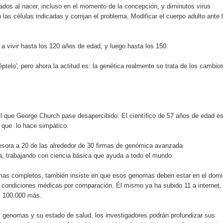
dos al nacer, incluso en el momento de la concepción, y diminutos virus
s como Mejor Banco del Caribe y le otorga cinco premios adic
as células indicadas y corrijan el problema. Modificar el cuerpo adulto ante 
a máxima calificación crediticia AAA.do de Moody's Local RD c
a vivir hasta los 120 años de edad, y luego hasta los 150.
éptelo', pero ahora la actitud es: la genética realmente se trata de los cambio
cil que George Church pase desapercibido. El científico de 57 años de edad e
z que lo hace simpático.
sesora a 20 de las alrededor de 30 firmas de genómica avanzada
, trabajando con ciencia básica que ayuda a todo el mundo.
mas completos, también insiste en que esos genomas deben estar en el domi
s condiciones médicas por comparación. Él mismo ya ha subido 11 a internet,
s 100.000 más.
 genomas y su estado de salud, los investigadores podrán profundizar sus