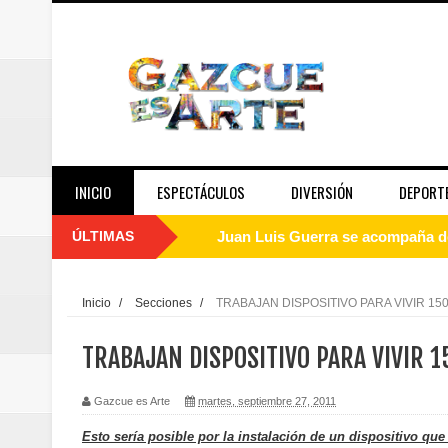
INICIO
ESPECTÁCULOS
DIVERSIÓN
DEPORT
ÚLTIMAS
Juan Luis Guerra se acompaña del
de los Centroamericanos y del C
Inicio
/
Secciones
/
TRABAJAN DISPOSITIVO PARA VIVIR 15
Oscar Abreu cuestiona la interru
TRABAJAN DISPOSITIVO PARA VIVIR 1
Embajada dominicana en Francia y
Gazcue es Arte
martes, septiembre 27, 2011
Pavel Núñez y su Bipolarband de
Esto sería posible por la instalación de un dispositivo qu