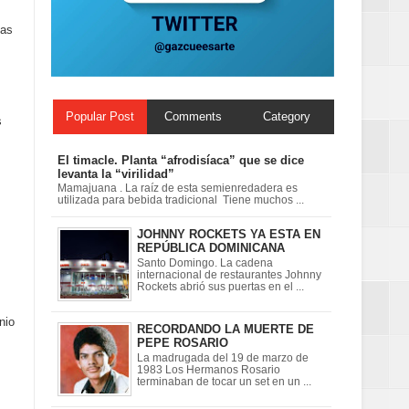
ionales
las
on perspectiva
Popular Post
Comments
Category
s
El timacle. Planta “afrodisíaca” que se dice
levanta la “virilidad”
Mamajuana . La raíz de esta semienredadera es
utilizada para bebida tradicional Tiene muchos ...
s
JOHNNY ROCKETS YA ESTA EN
REPÚBLICA DOMINICANA
Santo Domingo. La cadena
internacional de restaurantes Johnny
Rockets abrió sus puertas en el ...
nio
RECORDANDO LA MUERTE DE
PEPE ROSARIO
La madrugada del 19 de marzo de
1983 Los Hermanos Rosario
terminaban de tocar un set en un ...