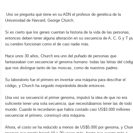
rdan retos y oportunidades del sistema financiero nacional
Uno se pregunta qué tiene en su ADN el profesor de genética de la
ines impulsada por la franquicia dominicana más taquillera del 
Universidad de Harvard, George Church.
iro como vicepresidenta ejecutiva de Fiduciaria Reservas
Si es cierto que los genes cuentan la historia de la vida de las personas,
entonces deben tener alguna alteración en su secuencia de A, C, G y T p
localidad de Oficina Regional Este en La Romana
su cerebro funcionan como el de casi nadie más.
Hace unos 30 años, Church era uno del puñado de personas que
illones para emprendedoras en la segunda edición del Summit 
fantaseaban con secuenciar el genoma humano: todas las letras del códig
que nos distingue tanto de las moscas, como de nuestros padres.
yectoria artística con nuevo álbum, renovación de su equipo y c
Su laboratorio fue el primero en inventar una máquina para descifrar el
código, y Church ha seguido mejorándola desde entonces.
o se unen al regreso de Pavel Núñez y su “Bipolarband” a Hard 
Una vez se secuenció el primer genoma, impulsó la idea de que no era
suficiente tener una sola secuencia; que necesitábamos tener las de todo 
mundo. Cuando le recordaron que había costado casi US$3.000 millones
secuenciar el primero, construyó otra máquina.
 que Banreservas seguirá impulsando la seguridad alimentaria tr
Ahora, el costo se ha reducido a menos de US$5.000 por genoma, y Chur