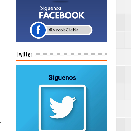
a tu Capital”
tema de Gestión
Twitter
de días a
Centenaria bajo
as
d.