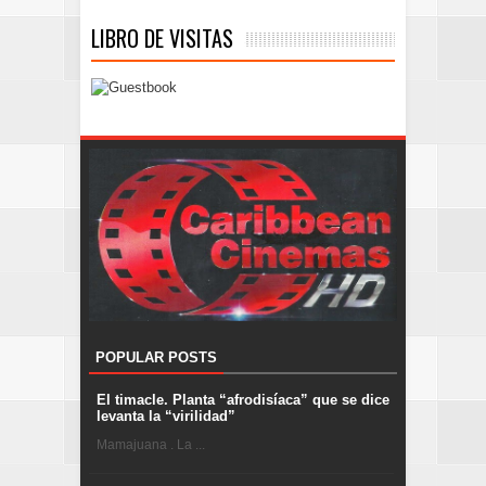
LIBRO DE VISITAS
POPULAR POSTS
El timacle. Planta “afrodisíaca” que se dice
levanta la “virilidad”
Mamajuana . La ...