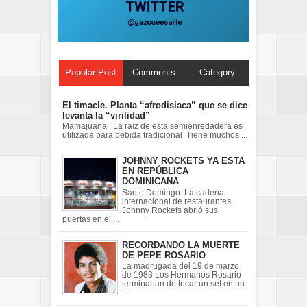
Popular Post
Comments
Category
El timacle. Planta “afrodisíaca” que se dice
levanta la “virilidad”
Mamajuana . La raíz de esta semienredadera es
utilizada para bebida tradicional Tiene muchos ...
JOHNNY ROCKETS YA ESTA
EN REPÚBLICA
DOMINICANA
Santo Domingo. La cadena
internacional de restaurantes
Johnny Rockets abrió sus
puertas en el ...
RECORDANDO LA MUERTE
DE PEPE ROSARIO
La madrugada del 19 de marzo
de 1983 Los Hermanos Rosario
terminaban de tocar un set en un
...