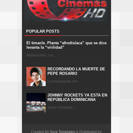
POPULAR POSTS
El timacle. Planta “afrodisíaca” que se dice
levanta la “virilidad”
Mamajuana . La ...
RECORDANDO LA MUERTE DE
PEPE ROSARIO
La madrugada del ...
JOHNNY ROCKETS YA ESTA EN
REPÚBLICA DOMINICANA
Santo Domingo ...
Created By
Sora Templates
& Distributed by: