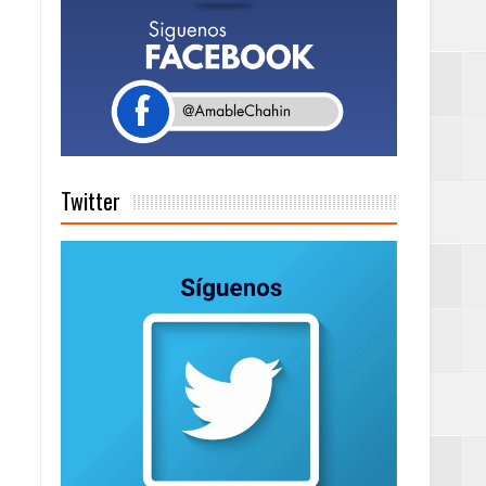
a tu Capital”
tema de Gestión
Twitter
de días a
Centenaria bajo
as