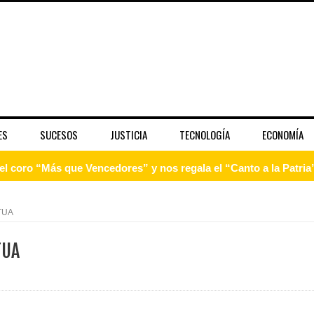
ES
SUCESOS
JUSTICIA
TECNOLOGÍA
ECONOMÍA
 coro “Más que Vencedores” y nos regala el “Canto a la Patria”
aribe
TUA
pción del Premio Nacional de Artes Visuales
TUA
 Banreservas lanzan convocatoria para residencias artísticas e
slumbran con una noche de fusiones e invitados de lujo en el H