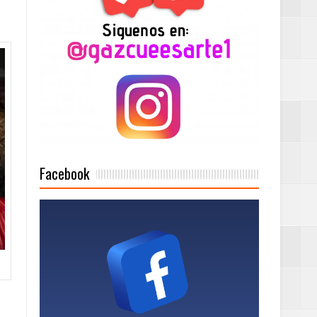
2025
Mujer Pymes
onciertos
Facebook
Rock Café Santo
as salida de RD