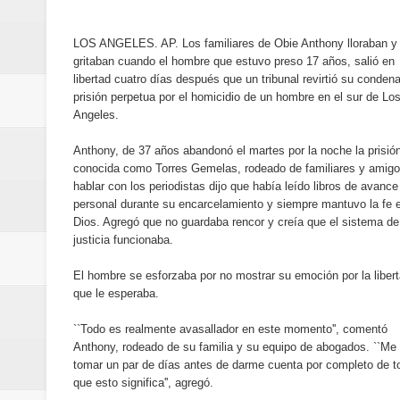
Banreservas y Banco Popular abo
LOS ANGELES. AP. Los familiares de Obie Anthony lloraban y
“Los Rechazados 2” llega a los c
gritaban cuando el hombre que estuvo preso 17 años, salió en
libertad cuatro días después que un tribunal revirtió su conden
Designan a Angelina Biviana Rive
prisión perpetua por el homicidio de un hombre en el sur de Lo
Angeles.
Humano Seguros inaugura nueva 
Anthony, de 37 años abandonó el martes por la noche la prisió
conocida como Torres Gemelas, rodeado de familiares y amigo
Banreservas destina RD$5,000 m
hablar con los periodistas dijo que había leído libros de avance
personal durante su encarcelamiento y siempre mantuvo la fe 
Sexappeal celebra 25 años de tra
Dios. Agregó que no guardaba rencor y creía que el sistema de
justicia funcionaba.
conmemorativos
El hombre se esforzaba por no mostrar su emoción por la liber
Maridalia Hernández y El Canari
que le esperaba.
``Todo es realmente avasallador en este momento'', comentó
Domingo
Anthony, rodeado de su familia y su equipo de abogados. ``Me
tomar un par de días antes de darme cuenta por completo de t
Doctor Leonardo Aguilera afirma
que esto significa'', agregó.