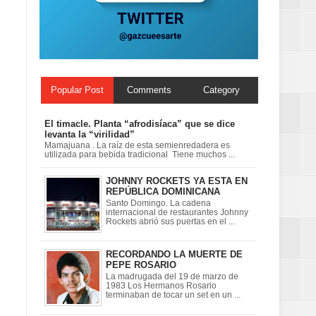
ionales
on perspectiva
Popular Post
Comments
Category
El timacle. Planta “afrodisíaca” que se dice
levanta la “virilidad”
Mamajuana . La raíz de esta semienredadera es
utilizada para bebida tradicional Tiene muchos ...
JOHNNY ROCKETS YA ESTA EN
REPÚBLICA DOMINICANA
Santo Domingo. La cadena
internacional de restaurantes Johnny
Rockets abrió sus puertas en el ...
RECORDANDO LA MUERTE DE
PEPE ROSARIO
La madrugada del 19 de marzo de
1983 Los Hermanos Rosario
terminaban de tocar un set en un ...