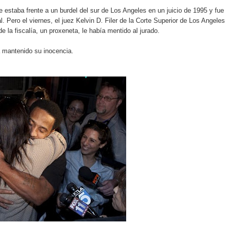
estaba frente a un burdel del sur de Los Angeles en un juicio de 1995 y fue
 Pero el viernes, el juez Kelvin D. Filer de la Corte Superior de Los Angeles
an en Santiago el segundo Foro del Ahorro y la Inversión “Reserv
e la fiscalía, un proxeneta, le había mentido al jurado.
a mantenido su inocencia.
 el Centro de Retención de Vehículos de Pedro Brand
 37001 y se convierte en la primera empresa del sector con Sis
sión de pólizas con Inteligencia Artificial y reduce el proceso 
y el Coro Nacional Dominicano pondrán su sello a la Ceremonia 
io Molina
tos superiores a RD$117 millones en proyecto Nuevas Esperanz