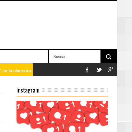
 en la clausura
Instagram
n París
ard Rock Café