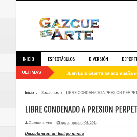
INICIO
ESPECTÁCULOS
DIVERSIÓN
DEPORT
ÚLTIMAS
Juan Luis Guerra se acompaña del
de los Centroamericanos y del C
Inicio
/
Secciones
/
LIBRE CONDENADO A PRESION PERPE
Oscar Abreu cuestiona la interru
LIBRE CONDENADO A PRESION PERPE
Embajada dominicana en Francia y
Gazcue es Arte
jueves, octubre 06, 2011
Pavel Núñez y su Bipolarband de
Descubrieron un testigo mintió