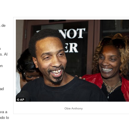
rdan retos y oportunidades del sistema financiero nacional
ines impulsada por la franquicia dominicana más taquillera del 
a de
iro como vicepresidenta ejecutiva de Fiduciaria Reservas
s
localidad de Oficina Regional Este en La Romana
n
s. Al
illones para emprendedoras en la segunda edición del Summit 
en
yectoria artística con nuevo álbum, renovación de su equipo y c
tad
o se unen al regreso de Pavel Núñez y su “Bipolarband” a Hard 
Obie Anthony
 va a
odo lo
 que Banreservas seguirá impulsando la seguridad alimentaria tr