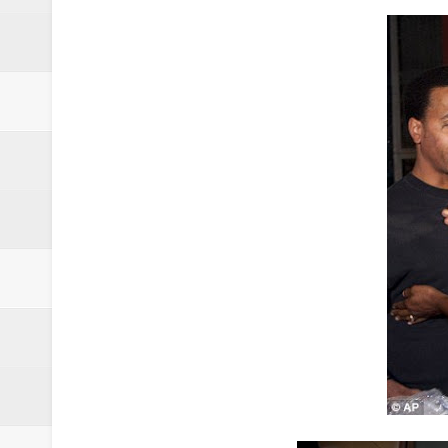
Euromoney reconoce a Banreserva
Banreservas recibe nuevamente l
Estable