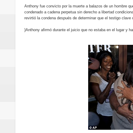
del mapa del hambre
Anthony fue convicto por la muerte a balazos de un hombre que 
condenado a cadena perpetua sin derecho a libertad condicional.
Banreservas y sus filiales realiz
revirtió la condena después de determinar que el testigo clave d
}Anthony afirmó durante el juicio que no estaba en el lugar y h
Banreservas inaugura oficina en
SEPROI obtiene certificación ISO
Antisoborno certificado
Humano Seguros transforma la emi
minutos
La Orquesta Sinfónica Nacional 
la batuta del maestro José Anton
Banreservas otorga financiamien