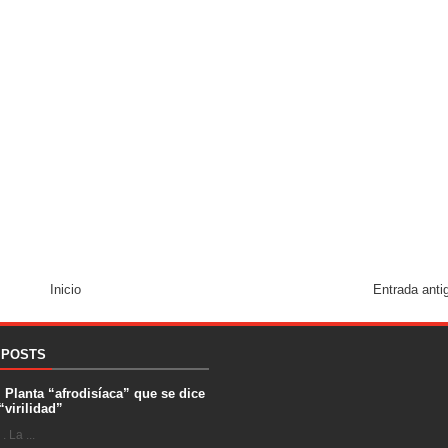
Inicio
Entrada anti
 POSTS
. Planta “afrodisíaca” que se dice
“virilidad”
 La ...