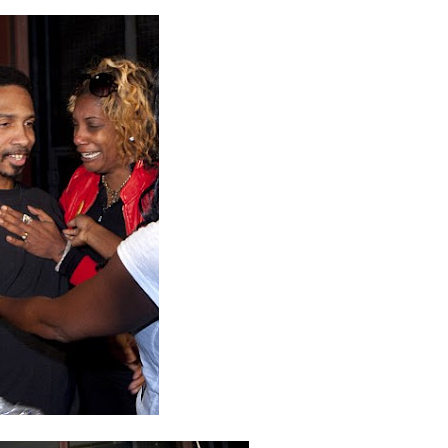
s como Mejor Banco del Caribe y le otorga cinco premios adic
a máxima calificación crediticia AAA.do de Moody's Local RD c