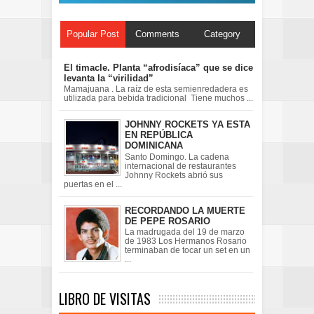
Popular Post
Comments
Category
El timacle. Planta “afrodisíaca” que se dice
levanta la “virilidad”
Mamajuana . La raíz de esta semienredadera es
utilizada para bebida tradicional Tiene muchos ...
JOHNNY ROCKETS YA ESTA
EN REPÚBLICA
DOMINICANA
Santo Domingo. La cadena
internacional de restaurantes
Johnny Rockets abrió sus
puertas en el ...
RECORDANDO LA MUERTE
DE PEPE ROSARIO
La madrugada del 19 de marzo
de 1983 Los Hermanos Rosario
terminaban de tocar un set en un
...
LIBRO DE VISITAS