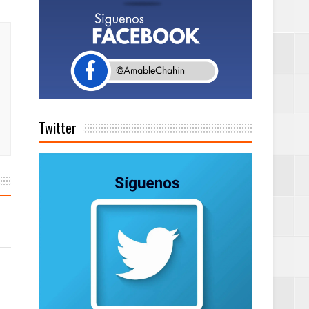
a tu Capital”
tema de Gestión
Twitter
de días a
Centenaria bajo