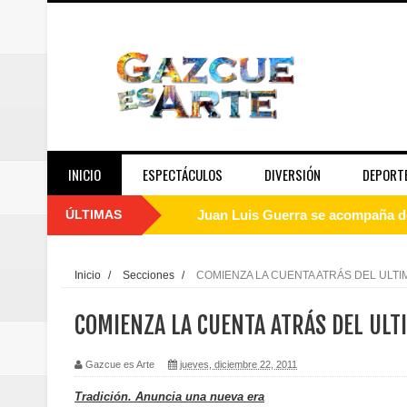
INICIO
ESPECTÁCULOS
DIVERSIÓN
DEPORT
ÚLTIMAS
Juan Luis Guerra se acompaña del
de los Centroamericanos y del C
Inicio
/
Secciones
/
COMIENZA LA CUENTA ATRÁS DEL ULTI
Oscar Abreu cuestiona la interru
COMIENZA LA CUENTA ATRÁS DEL ULT
Embajada dominicana en Francia y
Gazcue es Arte
jueves, diciembre 22, 2011
Pavel Núñez y su Bipolarband de
Tradición. Anuncia una nueva era