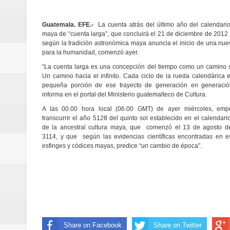
Banreservas y Banco Popular abo
Guatemala. EFE.-
La cuenta atrás del último año del calendario
“Los Rechazados 2” llega a los c
maya de “cuenta larga”, que concluirá el 21 de diciembre de 2012 
según la tradición astronómica maya anuncia el inicio de una nue
Designan a Angelina Biviana Rive
para la humanidad, comenzó ayer.
“La cuenta larga es una concepción del tiempo como un camino si
Humano Seguros inaugura nueva 
Un camino hacia el infinito. Cada ciclo de la rueda calendárica 
pequeña porción de ese trayecto de generación en generació
informa en el portal del Ministerio guatemalteco de Cultura.
Banreservas destina RD$5,000 m
A las 00.00 hora local (06.00 GMT) de ayer miércoles, em
transcurrir el año 5128 del quinto sol establecido en el calendari
Sexappeal celebra 25 años de tra
de la ancestral cultura maya, que comenzó el 13 de agosto d
3114, y que según las evidencias científicas encontradas en es
conmemorativos
esfinges y códices mayas, predice “un cambio de época”.
Maridalia Hernández y El Canari
Domingo
Doctor Leonardo Aguilera afirma
Share on Facebook
Share on Twitter