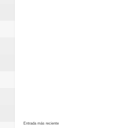
Un final de fiesta: Ilegales enc
Banreservas recibe nuevamente l
Estable
Entrada más reciente