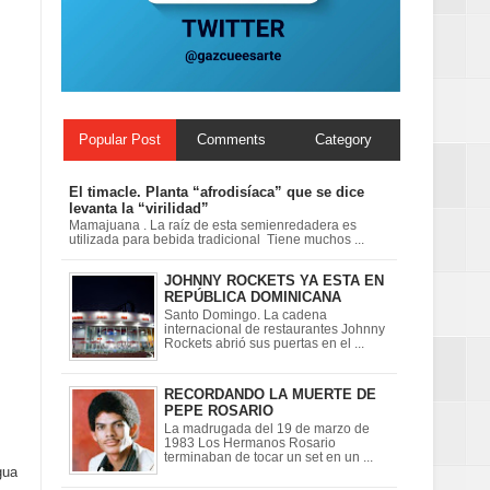
on perspectiva
Popular Post
Comments
Category
El timacle. Planta “afrodisíaca” que se dice
levanta la “virilidad”
Mamajuana . La raíz de esta semienredadera es
utilizada para bebida tradicional Tiene muchos ...
JOHNNY ROCKETS YA ESTA EN
REPÚBLICA DOMINICANA
Santo Domingo. La cadena
internacional de restaurantes Johnny
Rockets abrió sus puertas en el ...
RECORDANDO LA MUERTE DE
PEPE ROSARIO
La madrugada del 19 de marzo de
1983 Los Hermanos Rosario
terminaban de tocar un set en un ...
gua