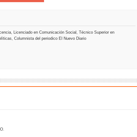
an en Santiago el segundo Foro del Ahorro y la Inversión “Reserv
 el Centro de Retención de Vehículos de Pedro Brand
encia, Licenciado en Comunicación Social, Técnico Superior en
líticas, Columnista del periodico El Nuevo Diario
 37001 y se convierte en la primera empresa del sector con Sis
sión de pólizas con Inteligencia Artificial y reduce el proceso 
y el Coro Nacional Dominicano pondrán su sello a la Ceremonia 
io Molina
dones en los Effie Awards República Dominicana 2026
O.