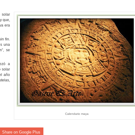
rdan retos y oportunidades del sistema financiero nacional
 solar
ines impulsada por la franquicia dominicana más taquillera del 
y que,
va era
iro como vicepresidenta ejecutiva de Fiduciaria Reservas
n fin.
localidad de Oficina Regional Este en La Romana
es una
n”, se
illones para emprendedoras en la segunda edición del Summit 
pezó a
o solar
yectoria artística con nuevo álbum, renovación de su equipo y c
el año
telas,
o se unen al regreso de Pavel Núñez y su “Bipolarband” a Hard 
Calendario maya
 que Banreservas seguirá impulsando la seguridad alimentaria tr
Share on Google Plus