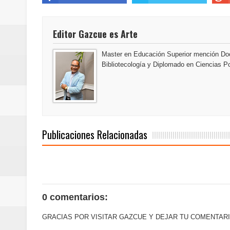
del mapa del hambre
Banreservas y sus filiales realiz
Editor Gazcue es Arte
Banreservas inaugura oficina en
Master en Educación Superior mención Doc
Bibliotecología y Diplomado en Ciencias Po
SEPROI obtiene certificación ISO
Antisoborno certificado
Humano Seguros transforma la emi
Publicaciones Relacionadas
minutos
La Orquesta Sinfónica Nacional 
la batuta del maestro José Anton
0 comentarios:
Banreservas obtiene siete galar
GRACIAS POR VISITAR GAZCUE Y DEJAR TU COMENTARI