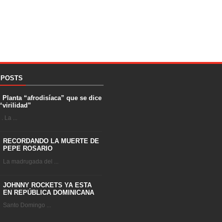
 POSTS
. Planta “afrodisíaca” que se dice
“virilidad”
 La ...
RECORDANDO LA MUERTE DE
PEPE ROSARIO
La madrugada del ...
JOHNNY ROCKETS YA ESTA
EN REPÚBLICA DOMINICANA
Santo Domingo ...