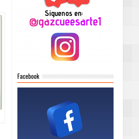
2025
Mujer Pymes
onciertos
Facebook
Rock Café Santo
as salida de RD