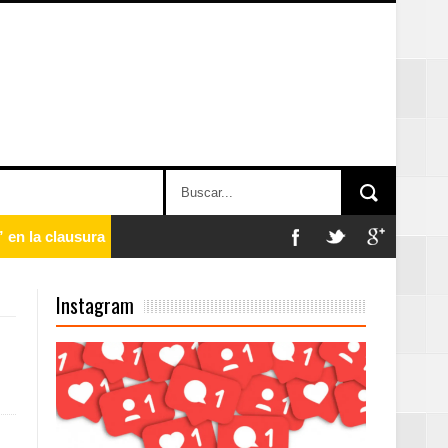
 en la clausura
Instagram
n París
ard Rock Café