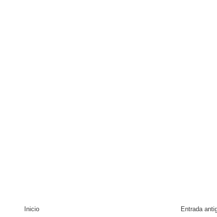
enderá la clausura de Santo Domingo 2026
a máxima calificación crediticia AAA.do de Moody's Local RD c
Inicio
Entrada anti