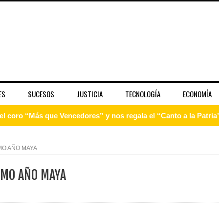
ES
SUCESOS
JUSTICIA
TECNOLOGÍA
ECONOMÍA
 coro “Más que Vencedores” y nos regala el “Canto a la Patria”
aribe
MO AÑO MAYA
pción del Premio Nacional de Artes Visuales
IMO AÑO MAYA
 Banreservas lanzan convocatoria para residencias artísticas e
slumbran con una noche de fusiones e invitados de lujo en el H