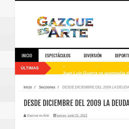
INICIO
ESPECTÁCULOS
DIVERSIÓN
DEPORT
ÚLTIMAS
Juan Luis Guerra se acompaña del
de los Centroamericanos y del C
Inicio
/
Secciones
/
DESDE DICIEMBRE DEL 2009 LA DEUD
Oscar Abreu cuestiona la interru
DESDE DICIEMBRE DEL 2009 LA DEUD
Embajada dominicana en Francia y
Gazcue es Arte
jueves, junio 21, 2012
Pavel Núñez y su Bipolarband de