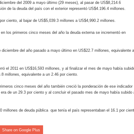
iciembre del 2009 a mayo último (29 meses), al pasar de US$8,214.6
rdan retos y oportunidades del sistema financiero nacional
ión de la deuda del país con el exterior representó US$4.196.4 millones.
ines impulsada por la franquicia dominicana más taquillera del 
 por ciento, al bajar de US$5,039.3 millones a US$4,990.2 millones.
iro como vicepresidenta ejecutiva de Fiduciaria Reservas
, en los primeros cinco meses del año la deuda externa se incrementó en
localidad de Oficina Regional Este en La Romana
de diciembre del año pasado a mayo último en US$22.7 millones, equivalente 
illones para emprendedoras en la segunda edición del Summit 
erró el 2011 en US$16,593 millones, y al finalizar el mes de mayo había subid
yectoria artística con nuevo álbum, renovación de su equipo y c
 millones, equivalente a un 2.46 por ciento.
primeros cinco meses del año también creció la ponderación de ese indicador
 era de un 29.3 por ciento y al concluir el pasado mes de mayo había subido 
o se unen al regreso de Pavel Núñez y su “Bipolarband” a Hard 
 millones de deuda pública que tenía el país representaban el 16.1 por cien
 que Banreservas seguirá impulsando la seguridad alimentaria tr
Share on Google Plus