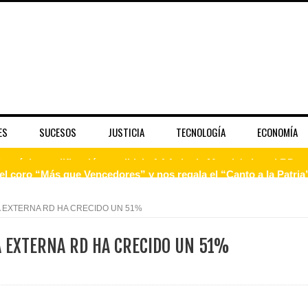
ES
SUCESOS
JUSTICIA
TECNOLOGÍA
ECONOMÍA
 coro “Más que Vencedores” y nos regala el “Canto a la Patria”
aribe
A EXTERNA RD HA CRECIDO UN 51%
pción del Premio Nacional de Artes Visuales
A EXTERNA RD HA CRECIDO UN 51%
 Banreservas lanzan convocatoria para residencias artísticas e
slumbran con una noche de fusiones e invitados de lujo en el H