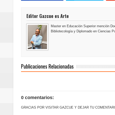
del mapa del hambre
Editor Gazcue es Arte
Banreservas y sus filiales realiz
Master en Educación Superior mención Doc
Banreservas inaugura oficina en
Bibliotecología y Diplomado en Ciencias Po
SEPROI obtiene certificación ISO
Antisoborno certificado
Humano Seguros transforma la emi
Publicaciones Relacionadas
minutos
La Orquesta Sinfónica Nacional 
la batuta del maestro José Anton
0 comentarios:
GRACIAS POR VISITAR GAZCUE Y DEJAR TU COMENTARI
Banreservas otorga financiamien