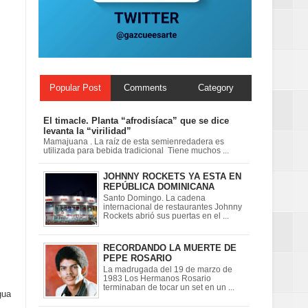
ionales
on perspectiva
Popular Post
Comments
Category
El timacle. Planta “afrodisíaca” que se dice
levanta la “virilidad”
Mamajuana . La raíz de esta semienredadera es
utilizada para bebida tradicional Tiene muchos ...
JOHNNY ROCKETS YA ESTA EN
REPÚBLICA DOMINICANA
Santo Domingo. La cadena
internacional de restaurantes Johnny
Rockets abrió sus puertas en el ...
RECORDANDO LA MUERTE DE
PEPE ROSARIO
La madrugada del 19 de marzo de
1983 Los Hermanos Rosario
terminaban de tocar un set en un ...
gua