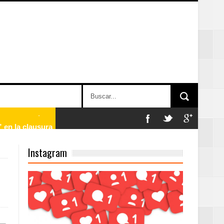
 en la clausura
Instagram
n París
ard Rock Café