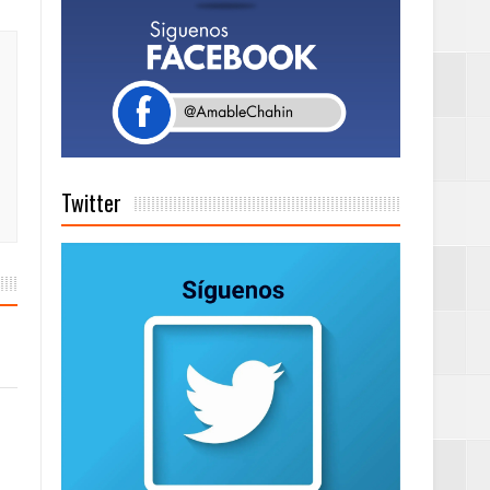
a tu Capital”
tema de Gestión
Twitter
de días a
Centenaria bajo
as