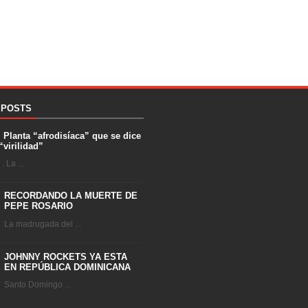
 POSTS
. Planta “afrodisíaca” que se dice
“virilidad”
 La ...
RECORDANDO LA MUERTE DE
PEPE ROSARIO
La madrugada del ...
JOHNNY ROCKETS YA ESTA
EN REPÚBLICA DOMINICANA
Santo Domingo ...