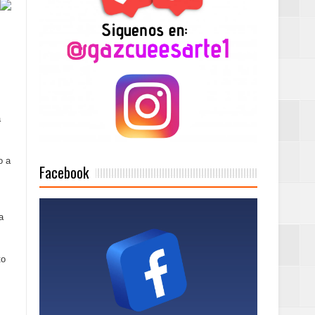
2025
a
Mujer Pymes
o a
onciertos
Facebook
a
Rock Café Santo
to
as salida de RD