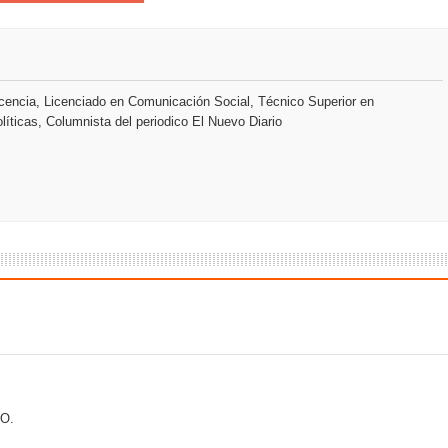
an en Santiago el segundo Foro del Ahorro y la Inversión “Reserv
encia, Licenciado en Comunicación Social, Técnico Superior en
 el Centro de Retención de Vehículos de Pedro Brand
líticas, Columnista del periodico El Nuevo Diario
 37001 y se convierte en la primera empresa del sector con Sis
sión de pólizas con Inteligencia Artificial y reduce el proceso 
y el Coro Nacional Dominicano pondrán su sello a la Ceremonia 
io Molina
O.
tos superiores a RD$117 millones en proyecto Nuevas Esperanz