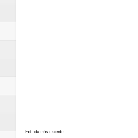
Euromoney reconoce a Banreserva
Banreservas recibe nuevamente l
Estable
Entrada más reciente