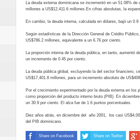
La deuda externa dominicana se incrementó en un 51.08% de d
Banreservas y Banco Popular abo
millones a US$12,411.6 millones.En cifras absolutas, la expans
“Los Rechazados 2” llega a los c
En cambio, la deuda interna, calculada en dólares, bajó un 0.9
Designan a Angelina Biviana Rive
Según estadísticas de la Dirección General de Crédito Público
US$786.2 millones, equivalente a un 6.76 por ciento.
Humano Seguros inaugura nueva 
La proporción interna de la deuda pública, en tanto, aumentó 
un incremento de 0.45 por ciento.
Banreservas destina RD$5,000 m
La deuda pública global, excluyendo la del sector financiero, c
Sexappeal celebra 25 años de tra
US$17,401.8 millones, para un incremento absoluto de US$408.8
conmemorativos
Por el crecimiento experimentado por la deuda externa en los 
como proporción del producto interno bruto (PIB). En diciembre
Maridalia Hernández y El Canari
un 30.9 por ciento. El alza fue de 1.6 puntos porcentuales.
Diez años atrás, en diciembre del año 2001, los casi US$4,000
Domingo
del PIB dominicano.
Doctor Leonardo Aguilera afirma
Share on Facebook
Share on Twitter