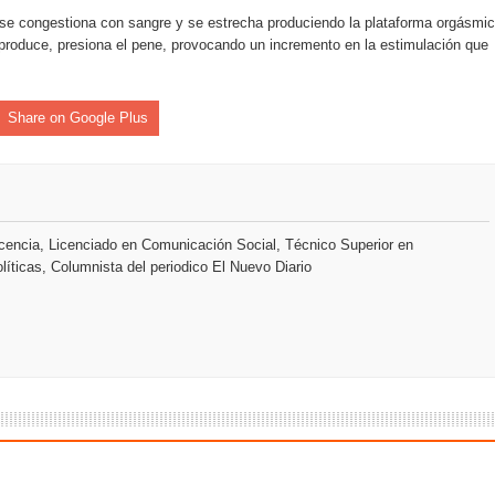
ue se congestiona con sangre y se estrecha produciendo la plataforma orgásmic
 produce, presiona el pene, provocando un incremento en la estimulación que
o se unen al regreso de Pavel Núñez y su “Bipolarband” a Hard 
Share on Google Plus
 que Banreservas seguirá impulsando la seguridad alimentaria tr
encia, Licenciado en Comunicación Social, Técnico Superior en
an en Santiago el segundo Foro del Ahorro y la Inversión “Reserv
líticas, Columnista del periodico El Nuevo Diario
 el Centro de Retención de Vehículos de Pedro Brand
 37001 y se convierte en la primera empresa del sector con Sis
sión de pólizas con Inteligencia Artificial y reduce el proceso 