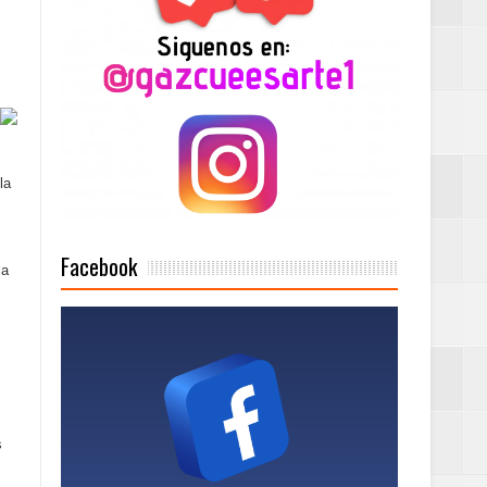
n París
ard Rock Café
la
2025
Facebook
la
Mujer Pymes
s
onciertos