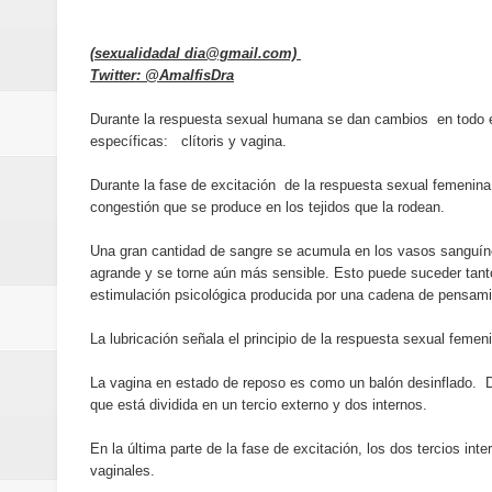
de los Centroamericanos y del C
(sexualidadal dia@gmail.com)
Oscar Abreu cuestiona la interru
Twitter: @AmalfisDra
Embajada dominicana en Francia y
Durante la respuesta sexual humana se dan cambios en todo el
específicas: clítoris y vagina.
Pavel Núñez y su Bipolarband de
Durante la fase de excitación de la respuesta sexual femenina,
congestión que se produce en los tejidos que la rodean.
Banreservas y Banco Popular abo
Una gran cantidad de sangre se acumula en los vasos sanguíneo
“Los Rechazados 2” llega a los c
agrande y se torne aún más sensible. Esto puede suceder tanto
estimulación psicológica producida por una cadena de pensami
Designan a Angelina Biviana Rive
La lubricación señala el principio de la respuesta sexual femeni
Humano Seguros inaugura nueva 
La vagina en estado de reposo es como un balón desinflado. 
que está dividida en un tercio externo y dos internos.
Banreservas destina RD$5,000 m
En la última parte de la fase de excitación, los dos tercios i
Sexappeal celebra 25 años de tra
vaginales.