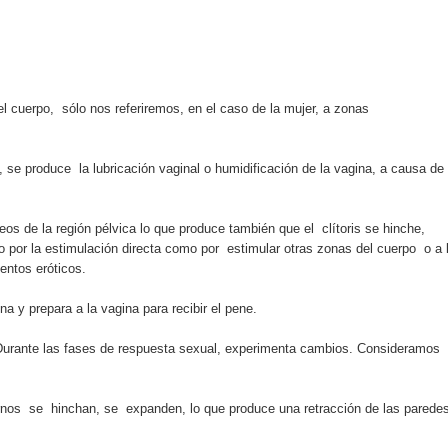
aribe
pción del Premio Nacional de Artes Visuales
 Banreservas lanzan convocatoria para residencias artísticas e
 cuerpo, sólo nos referiremos, en el caso de la mujer, a zonas
slumbran con una noche de fusiones e invitados de lujo en el H
 se produce la lubricación vaginal o humidificación de la vagina, a causa de 
rdan retos y oportunidades del sistema financiero nacional
s de la región pélvica lo que produce también que el clítoris se hinche,
ines impulsada por la franquicia dominicana más taquillera del 
 por la estimulación directa como por estimular otras zonas del cuerpo o a 
entos eróticos.
iro como vicepresidenta ejecutiva de Fiduciaria Reservas
na y prepara a la vagina para recibir el pene.
localidad de Oficina Regional Este en La Romana
Durante las fases de respuesta sexual, experimenta cambios. Consideramos
illones para emprendedoras en la segunda edición del Summit 
nternos se hinchan, se expanden, lo que produce una retracción de las parede
yectoria artística con nuevo álbum, renovación de su equipo y c