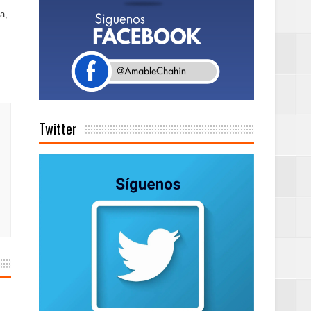
a,
Rock Café Santo
as salida de RD
Twitter
a tu Capital”
tema de Gestión
de días a