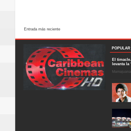
Entrada más reciente
POPULAR
El timacle
levanta la 
Mamajuana .