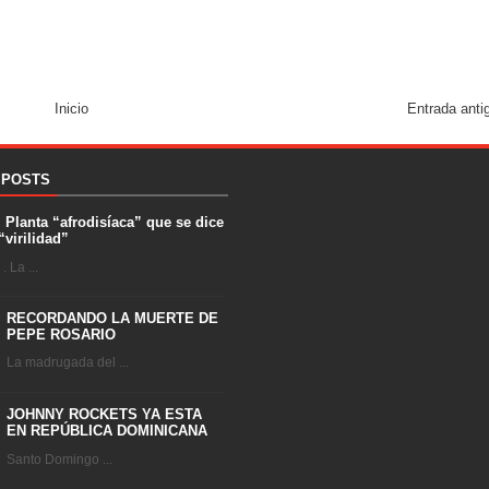
Inicio
Entrada anti
 POSTS
. Planta “afrodisíaca” que se dice
“virilidad”
 La ...
RECORDANDO LA MUERTE DE
PEPE ROSARIO
La madrugada del ...
JOHNNY ROCKETS YA ESTA
EN REPÚBLICA DOMINICANA
Santo Domingo ...