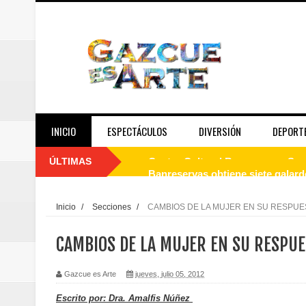
INICIO
ESPECTÁCULOS
DIVERSIÓN
DEPORT
ÚLTIMAS
Banreservas obtiene siete galar
Un final de fiesta: Ilegales enc
Inicio
/
Secciones
/
CAMBIOS DE LA MUJER EN SU RESPUE
Banreservas recibe nuevamente l
CAMBIOS DE LA MUJER EN SU RESPUE
Estable
Gazcue es Arte
jueves, julio 05, 2012
Juan Luis Guerra se acompaña del
Escrito por: Dra. Amalfis Núñez