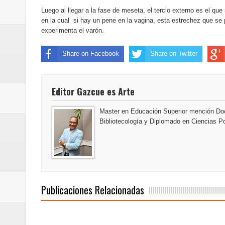
conmemorativos
Luego al llegar a la fase de meseta, el tercio externo es el q
en la cual si hay un pene en la vagina, esta estrechez que se
Maridalia Hernández y El Canari
experimenta el varón.
Domingo
Share on Facebook
Share on Twitter
Doctor Leonardo Aguilera afirma
Editor Gazcue es Arte
del mapa del hambre
Master en Educación Superior mención Doc
Banreservas y sus filiales realiz
Bibliotecología y Diplomado en Ciencias Po
Banreservas inaugura oficina en
SEPROI obtiene certificación ISO
Publicaciones Relacionadas
Antisoborno certificado
Humano Seguros transforma la emi