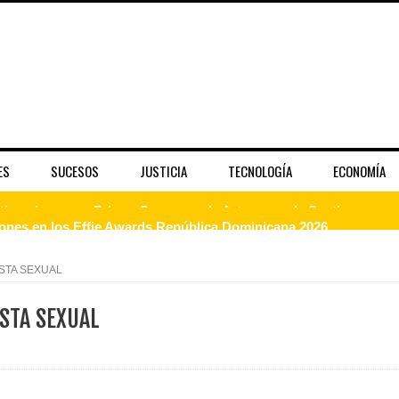
ES
SUCESOS
JUSTICIA
TECNOLOGÍA
ECONOMÍA
dones en los Effie Awards República Dominicana 2026
enderá la clausura de Santo Domingo 2026
STA SEXUAL
a máxima calificación crediticia AAA.do de Moody's Local RD c
STA SEXUAL
 coro “Más que Vencedores” y nos regala el “Canto a la Patria”