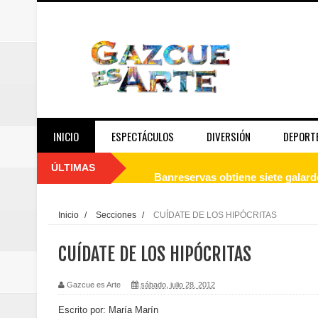
INICIO
ESPECTÁCULOS
DIVERSIÓN
DEPORT
ÚLTIMAS
Banreservas obtiene siete galar
Un final de fiesta: Ilegales enc
Inicio
/
Secciones
/
CUÍDATE DE LOS HIPÓCRITAS
Banreservas recibe nuevamente l
CUÍDATE DE LOS HIPÓCRITAS
Estable
Gazcue es Arte
sábado, julio 28, 2012
Juan Luis Guerra se acompaña del
Escrito por: María Marín