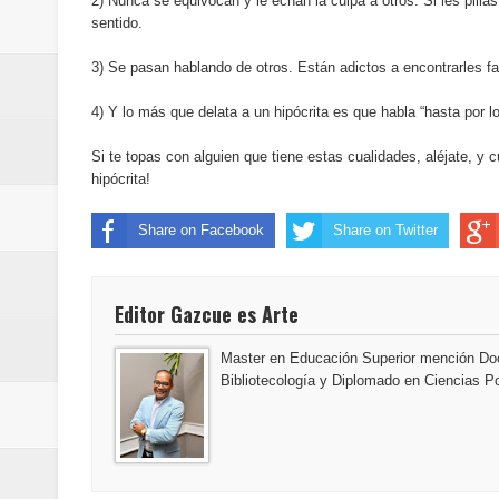
2) Nunca se equivocan y le echan la culpa a otros. Si les pill
conmemorativos
sentido.
Maridalia Hernández y El Canari
3) Se pasan hablando de otros. Están adictos a encontrarles fa
4) Y lo más que delata a un hipócrita es que habla “hasta por l
Domingo
Si te topas con alguien que tiene estas cualidades, aléjate, y c
Doctor Leonardo Aguilera afirma
hipócrita!
del mapa del hambre
Share on Facebook
Share on Twitter
Banreservas y sus filiales realiz
Editor Gazcue es Arte
Banreservas inaugura oficina en
Master en Educación Superior mención Doc
SEPROI obtiene certificación ISO
Bibliotecología y Diplomado en Ciencias Po
Antisoborno certificado
Humano Seguros transforma la emi