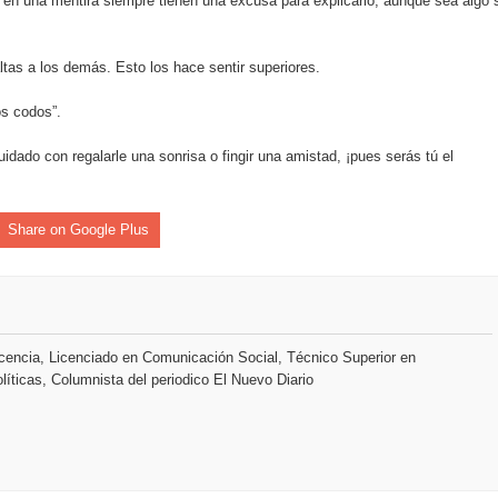
as en una mentira siempre tienen una excusa para explicarlo, aunque sea algo 
o se unen al regreso de Pavel Núñez y su “Bipolarband” a Hard 
ltas a los demás. Esto los hace sentir superiores.
os codos”.
uidado con regalarle una sonrisa o fingir una amistad, ¡pues serás tú el
 que Banreservas seguirá impulsando la seguridad alimentaria tr
Share on Google Plus
an en Santiago el segundo Foro del Ahorro y la Inversión “Reserv
 el Centro de Retención de Vehículos de Pedro Brand
encia, Licenciado en Comunicación Social, Técnico Superior en
 37001 y se convierte en la primera empresa del sector con Sis
líticas, Columnista del periodico El Nuevo Diario
sión de pólizas con Inteligencia Artificial y reduce el proceso 