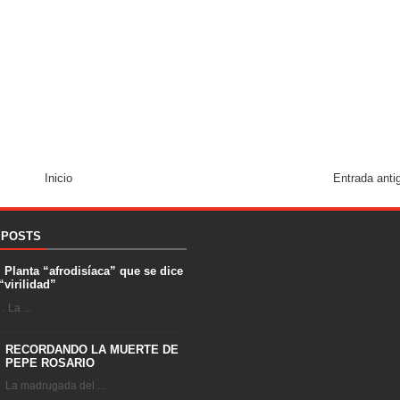
Inicio
Entrada anti
 POSTS
. Planta “afrodisíaca” que se dice
“virilidad”
 La ...
RECORDANDO LA MUERTE DE
PEPE ROSARIO
La madrugada del ...