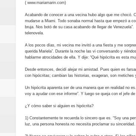
(
www.mariamarin.com
)
de los Centroamericanos y del C
Acabando de conocer a una vecina hubo algo que me chocó. Co
Oscar Abreu cuestiona la interru
mudarse a Miami. Todo sonaba normal hasta que empezó a con
bruja. Nos botó de su casa acabando de llegar de Venezuela”. 
Embajada dominicana en Francia y
telenovela.
Pavel Núñez y su Bipolarband de
A los pocos días, mi vecina me invitó a una fiesta y me sorp
querida Mariela”. Durante la noche las vi conversando y riéndo
hablarme atrocidades de ella. Y dije: “Qué hipócrita es esta muj
Banreservas y Banco Popular abo
Desde entonces, decidí alejar mi amistad. Pues quien es farsan
“Los Rechazados 2” llega a los c
con hipócritas; cambian las historias, exageran, son metiches 
Designan a Angelina Biviana Rive
Un hipócrita aparenta ser de una manera que en realidad no es
voy a ayudar con ese informe”. Y luego se queja con el jefe de
Humano Seguros inaugura nueva 
¿Y cómo saber si alguien es hipócrita?
Banreservas destina RD$5,000 m
1) Constantemente te recuerda lo sincero que es. “Soy una per
luz, una persona honesta no necesita proclamar su sinceridad.
Sexappeal celebra 25 años de tra