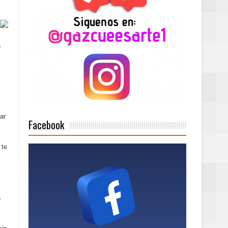
a
n París
ard Rock Café
ar
2025
Facebook
 te
Mujer Pymes
a
onciertos