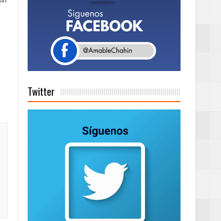
sin
Rock Café Santo
as salida de RD
Twitter
a tu Capital”
tema de Gestión
de días a