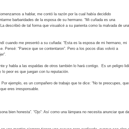
aribe
menzamos a hablar, me contó la razón por la cual había decidido
pción del Premio Nacional de Artes Visuales
tarme barbaridades de la esposa de su hermano. “Mi cuñada es una
La describió de tal forma que visualicé a su parienta como la malvada de un
 Banreservas lanzan convocatoria para residencias artísticas e
slumbran con una noche de fusiones e invitados de lujo en el H
rendí cuando me presentó a su cuñada: “Esta es la esposa de mi hermano, mi
se. Pensé: “Parece que se contentaron”. Pero a los pocos días volvió a
er”.
rdan retos y oportunidades del sistema financiero nacional
te y habla a las espaldas de otros también lo hará contigo. Es un peligro lidi
ines impulsada por la franquicia dominicana más taquillera del 
y lo peor es que juegan con tu reputación.
iro como vicepresidenta ejecutiva de Fiduciaria Reservas
. Por ejemplo, es un compañero de trabajo que te dice: “No te preocupes, que
 que eres irresponsable.
localidad de Oficina Regional Este en La Romana
illones para emprendedoras en la segunda edición del Summit 
sona bien honesta”. “Ojo”: Así como una lámpara no necesita anunciar que d
yectoria artística con nuevo álbum, renovación de su equipo y c