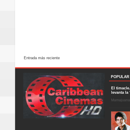
Entrada más reciente
POPULAR
El timacle
levanta la 
Mamajuana .