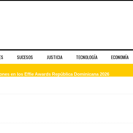
ES
SUCESOS
JUSTICIA
TECNOLOGÍA
ECONOMÍA
dones en los Effie Awards República Dominicana 2026
enderá la clausura de Santo Domingo 2026
a máxima calificación crediticia AAA.do de Moody's Local RD c
 coro “Más que Vencedores” y nos regala el “Canto a la Patria”