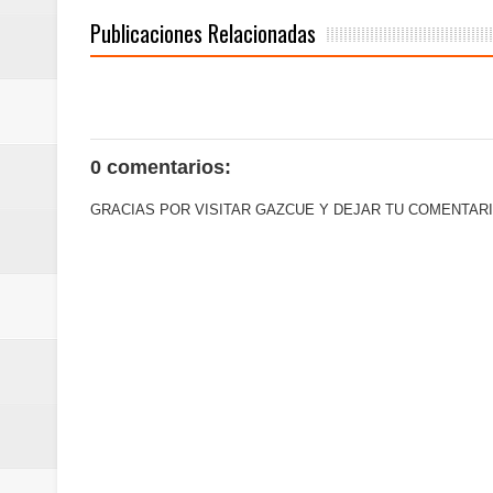
minutos
Publicaciones Relacionadas
Centro Cultural Banreservas San
0 comentarios:
GRACIAS POR VISITAR GAZCUE Y DEJAR TU COMENTARI