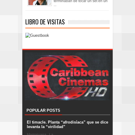
terminaban de tocar un set en un
...
LIBRO DE VISITAS
POPULAR POSTS
El timacle. Planta “afrodisíaca” que se dice
levanta la “virilidad”
Mamajuana . La ...