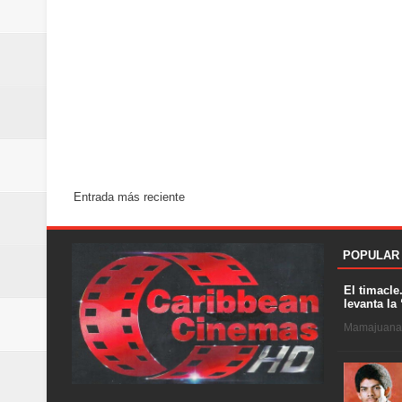
Entrada más reciente
POPULAR
El timacle
levanta la 
Mamajuana .