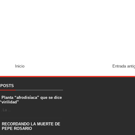
Inicio
Entrada anti
 POSTS
. Planta “afrodisíaca” que se dice
“virilidad”
 La ...
RECORDANDO LA MUERTE DE
PEPE ROSARIO