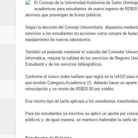
El Consejo de la Universidad Autónoma de Santo Domingo
Banreservas y Banco Popular abo
académicos para estudiantes de nuevo ingreso de RD$20 p
alumnos que provengan de liceos públicos.
“Los Rechazados 2” llega a los c
Según la decisión del Consejo Universitario, dispuesta mediant
Designan a Angelina Biviana Rive
servicios a los estudiantes en acciones como compra de butacas
equipamiento de nuevos laboratorios.
Humano Seguros inaugura nueva 
También se pretende mantener el subsidio del Comedor Universi
informática, mejorar la calidad de los servicios de Registro Un
Banreservas destina RD$5,000 m
Estudiantil y de los servicios bibliográficos.
Sexappeal celebra 25 años de tra
Conforme el nuevo orden tarifario que regirá en la UASD para e
que tendrán Categoría Académica 13, deberán hacer un aporte
conmemorativos
reinscripción y un monto de RD$20.00 por crédito.
Maridalia Hernández y El Canari
Ese mismo tipo de tarifa aplicará a los estudiantes transferido
Para los estudiantes ya inscritos se aplicó un aporte por conc
Domingo
públicos y, de igual manera, se mantuvo inalterable la tarifa de
Doctor Leonardo Aguilera afirma