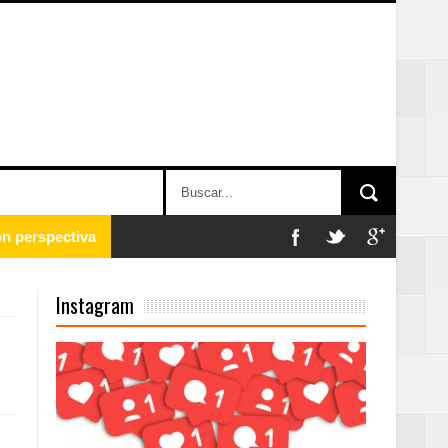
 en la clausura
Instagram
n París
ard Rock Café