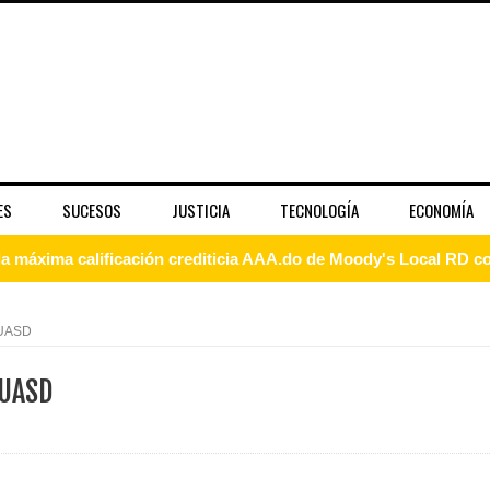
ES
SUCESOS
JUSTICIA
TECNOLOGÍA
ECONOMÍA
 coro “Más que Vencedores” y nos regala el “Canto a la Patria”
aribe
 UASD
pción del Premio Nacional de Artes Visuales
 UASD
 Banreservas lanzan convocatoria para residencias artísticas e
slumbran con una noche de fusiones e invitados de lujo en el H