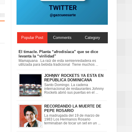
ionales
on perspectiva
Popular Post
Comments
Category
El timacle. Planta “afrodisíaca” que se dice
levanta la “virilidad”
Mamajuana . La raíz de esta semienredadera es
utilizada para bebida tradicional Tiene muchos ...
JOHNNY ROCKETS YA ESTA EN
REPÚBLICA DOMINICANA
Santo Domingo. La cadena
internacional de restaurantes Johnny
Rockets abrió sus puertas en el ...
RECORDANDO LA MUERTE DE
PEPE ROSARIO
La madrugada del 19 de marzo de
1983 Los Hermanos Rosario
terminaban de tocar un set en un ...