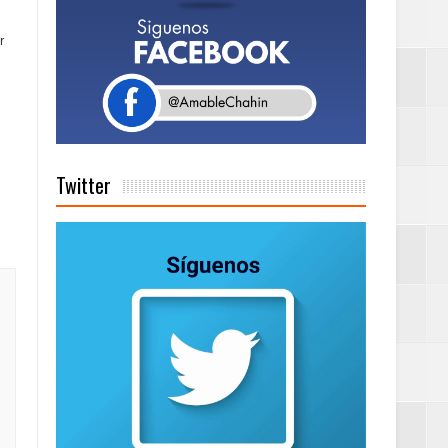
r
a tu Capital”
tema de Gestión
Twitter
de días a
Centenaria bajo
as