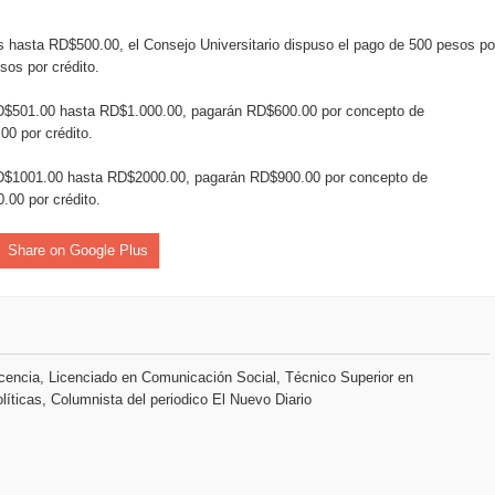
as hasta RD$500.00, el Consejo Universitario dispuso el pago de 500 pesos po
an en Santiago el segundo Foro del Ahorro y la Inversión “Reserv
sos por crédito.
 RD$501.00 hasta RD$1.000.00, pagarán RD$600.00 por concepto de
 el Centro de Retención de Vehículos de Pedro Brand
00 por crédito.
 37001 y se convierte en la primera empresa del sector con Sis
 RD$1001.00 hasta RD$2000.00, pagarán RD$900.00 por concepto de
.00 por crédito.
Share on Google Plus
sión de pólizas con Inteligencia Artificial y reduce el proceso 
y el Coro Nacional Dominicano pondrán su sello a la Ceremonia 
encia, Licenciado en Comunicación Social, Técnico Superior en
líticas, Columnista del periodico El Nuevo Diario
io Molina
tos superiores a RD$117 millones en proyecto Nuevas Esperanz