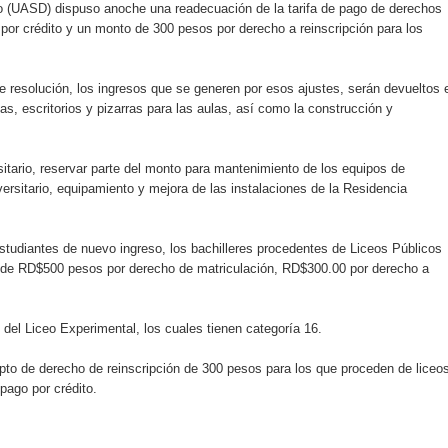
 (UASD) dispuso anoche una readecuación de la tarifa de pago de derechos
rdan retos y oportunidades del sistema financiero nacional
or crédito y un monto de 300 pesos por derecho a reinscripción para los
ines impulsada por la franquicia dominicana más taquillera del 
e resolución, los ingresos que se generen por esos ajustes, serán devueltos 
iro como vicepresidenta ejecutiva de Fiduciaria Reservas
, escritorios y pizarras para las aulas, así como la construcción y
localidad de Oficina Regional Este en La Romana
tario, reservar parte del monto para mantenimiento de los equipos de
iversitario, equipamiento y mejora de las instalaciones de la Residencia
illones para emprendedoras en la segunda edición del Summit 
yectoria artística con nuevo álbum, renovación de su equipo y c
studiantes de nuevo ingreso, los bachilleres procedentes de Liceos Públicos
 de RD$500 pesos por derecho de matriculación, RD$300.00 por derecho a
o se unen al regreso de Pavel Núñez y su “Bipolarband” a Hard 
s del Liceo Experimental, los cuales tienen categoría 16.
epto de derecho de reinscripción de 300 pesos para los que proceden de liceo
 pago por crédito.
 que Banreservas seguirá impulsando la seguridad alimentaria tr