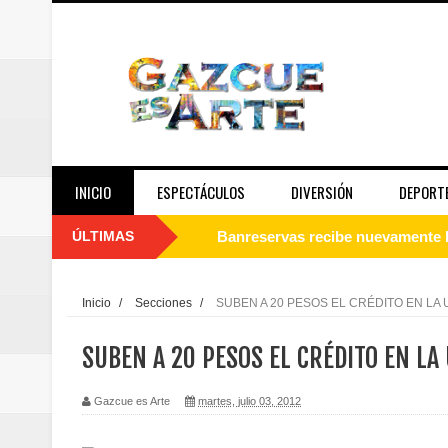
INICIO
ESPECTÁCULOS
DIVERSIÓN
DEPORT
ÚLTIMAS
Juan Luis Guerra se acompaña del
de los Centroamericanos y del C
Inicio
/
Secciones
/
SUBEN A 20 PESOS EL CRÉDITO EN LA
Oscar Abreu cuestiona la interru
SUBEN A 20 PESOS EL CRÉDITO EN LA
Embajada dominicana en Francia y
Gazcue es Arte
martes, julio 03, 2012
Pavel Núñez y su Bipolarband de