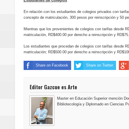
Estudiantes de Colegios
del mapa del hambre
En relación con los estudiantes de colegios privados con tarif
Banreservas y sus filiales realiz
concepto de matriculación, 300 pesos por reinscripción y 50 pe
Mientras que los provenientes de colegios con tarifas desde
Banreservas inaugura oficina en
matriculación, RD$400.00 por derecho a reinscripción y RD$75.
SEPROI obtiene certificación ISO
Los estudiantes que procedan de colegios con tarifas desde
matriculación; RD$500.00 por derecho a reinscripción y RD$100
Antisoborno certificado
Share on Facebook
Share on Twitter
Humano Seguros transforma la emi
minutos
Editor Gazcue es Arte
La Orquesta Sinfónica Nacional 
Master en Educación Superior mención Doc
Bibliotecología y Diplomado en Ciencias Po
la batuta del maestro José Anton
Banreservas otorga financiamien