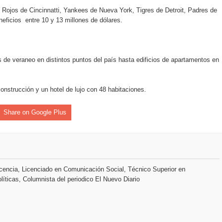
 el Centro de Retención de Vehículos de Pedro Brand
Rojos de Cincinnatti, Yankees de Nueva York, Tigres de Detroit, Padres de
eficios entre 10 y 13 millones de dólares.
 37001 y se convierte en la primera empresa del sector con Sis
de veraneo en distintos puntos del país hasta edificios de apartamentos en
sión de pólizas con Inteligencia Artificial y reduce el proceso 
strucción y un hotel de lujo con 48 habitaciones.
Share on Google Plus
y el Coro Nacional Dominicano pondrán su sello a la Ceremonia 
io Molina
tos superiores a RD$117 millones en proyecto Nuevas Esperanz
encia, Licenciado en Comunicación Social, Técnico Superior en
líticas, Columnista del periodico El Nuevo Diario
s como Mejor Banco del Caribe y le otorga cinco premios adic
remonia Centenaria: la región abrirá sus Juegos con una produc