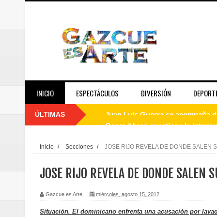
INICIO
ESPECTÁCULOS
DIVERSIÓN
DEPORT
ÚLTIMAS
Oscar Abreu cuestiona la interru
Embajada dominicana en Francia y
Inicio
/
Secciones
/
JOSE RIJO REVELA DE DONDE SALEN 
Pavel Núñez y su Bipolarband de
JOSE RIJO REVELA DE DONDE SALEN 
Banreservas y Banco Popular abo
Gazcue es Arte
miércoles, agosto 15, 2012
“Los Rechazados 2” llega a los c
Situación. El dominicano enfrenta una acusación por lava