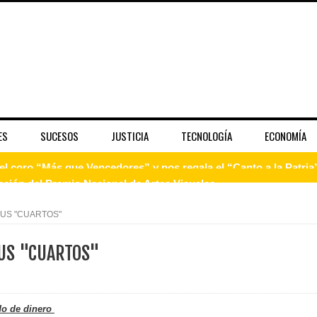
ES
SUCESOS
JUSTICIA
TECNOLOGÍA
ECONOMÍA
pción del Premio Nacional de Artes Visuales
 Banreservas lanzan convocatoria para residencias artísticas e
SUS "CUARTOS"
slumbran con una noche de fusiones e invitados de lujo en el H
SUS "CUARTOS"
rdan retos y oportunidades del sistema financiero nacional
ines impulsada por la franquicia dominicana más taquillera del 
do de dinero