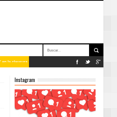
n París
Instagram
ard Rock Café
2025