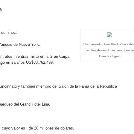
iro como vicepresidenta ejecutiva de Fiduciaria Reservas
s
localidad de Oficina Regional Este en La Romana
illones para emprendedoras en la segunda edición del Summit 
 su niñez.
yectoria artística con nuevo álbum, renovación de su equipo y c
 Yanquis de Nueva York.
El ex lanzador José Rijo fue un estel
mientras desarrolló su carrera en la
tratos mientras militó en la Gran Carpa.
Grandes Ligas.
ngó en salarios US$33,762,499.
o se unen al regreso de Pavel Núñez y su “Bipolarband” a Hard 
Cincinnatti y también miembro del Salón de la Fama de la República
 que Banreservas seguirá impulsando la seguridad alimentaria tr
parqueo del Grand Hotel Lina.
an en Santiago el segundo Foro del Ahorro y la Inversión “Reserv
", cuyo valor es de 20 millones de dólares.