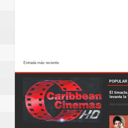
Entrada más reciente
POPULAR
El timacle
levanta la 
Mamajuana .