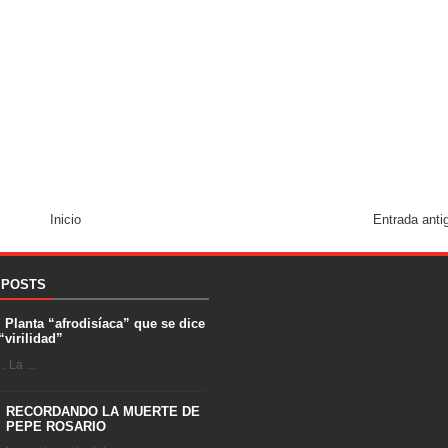
Inicio
Entrada anti
 POSTS
. Planta “afrodisíaca” que se dice
“virilidad”
 La ...
RECORDANDO LA MUERTE DE
PEPE ROSARIO