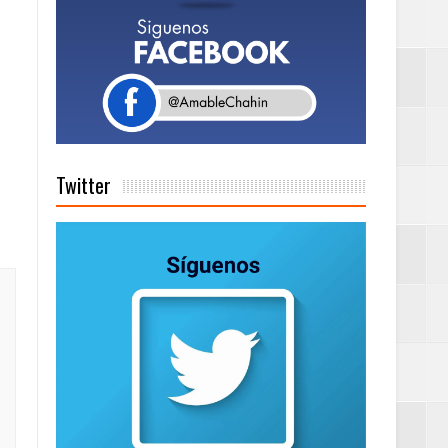
tema de Gestión
de días a
Twitter
Centenaria bajo
as
ionales
ción de calidad