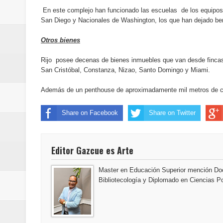
Banreservas inaugura oficina en
En este complejo han funcionado las escuelas de los equipos 
San Diego y Nacionales de Washington, los que han dejado ben
SEPROI obtiene certificación ISO
Otros bienes
Antisoborno certificado
Rijo posee decenas de bienes inmuebles que van desde fincas 
San Cristóbal, Constanza, Nizao, Santo Domingo y Miami.
Humano Seguros transforma la emi
Además de un penthouse de aproximadamente mil metros de con
minutos
Share on Facebook
Share on Twitter
La Orquesta Sinfónica Nacional 
la batuta del maestro José Anton
Editor Gazcue es Arte
Banreservas otorga financiamien
Master en Educación Superior mención Doc
Bibliotecología y Diplomado en Ciencias Po
Euromoney reconoce a Banreserva
Santo Domingo 2026 revela la Ce