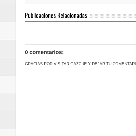
mundial
Publicaciones Relacionadas
Juan Luis Guerra se acompaña del
de los Centroamericanos y del C
0 comentarios:
GRACIAS POR VISITAR GAZCUE Y DEJAR TU COMENTARI