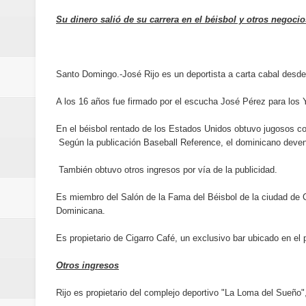
Designan a Angelina Biviana Rive
Su dinero salió de su carrera en el béisbol y otros negocio
Humano Seguros inaugura nueva 
Banreservas destina RD$5,000 m
Santo Domingo.-José Rijo es un deportista a carta cabal desde
Sexappeal celebra 25 años de tra
A los 16 años fue firmado por el escucha José Pérez para los
En el béisbol rentado de los Estados Unidos obtuvo jugosos con
conmemorativos
Según la publicación Baseball Reference, el dominicano deve
Maridalia Hernández y El Canari
También obtuvo otros ingresos por vía de la publicidad.
Domingo
Es miembro del Salón de la Fama del Béisbol de la ciudad de 
Dominicana.
Doctor Leonardo Aguilera afirma
Es propietario de Cigarro Café, un exclusivo bar ubicado en el 
del mapa del hambre
Otros ingresos
Banreservas y sus filiales realiz
Rijo es propietario del complejo deportivo "La Loma del Sueño