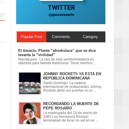
 en la clausura
Popular Post
Comments
Category
El timacle. Planta “afrodisíaca” que se dice
levanta la “virilidad”
Mamajuana . La raíz de esta semienredadera es
utilizada para bebida tradicional Tiene muchos ...
JOHNNY ROCKETS YA ESTA EN
REPÚBLICA DOMINICANA
Santo Domingo. La cadena
internacional de restaurantes Johnny
Rockets abrió sus puertas en el ...
RECORDANDO LA MUERTE DE
PEPE ROSARIO
La madrugada del 19 de marzo de
1983 Los Hermanos Rosario
terminaban de tocar un set en un ...