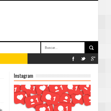
n París
Instagram
ard Rock Café
2025
de