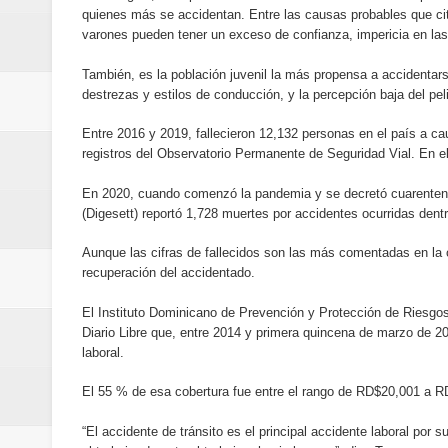
quienes más se accidentan. Entre las causas probables que cit
Estable
varones pueden tener un exceso de confianza, impericia en l
Juan Luis Guerra se acompaña del
También, es la población juvenil la más propensa a accidentar
destrezas y estilos de conducción, y la percepción baja del pel
de los Centroamericanos y del C
Entre 2016 y 2019, fallecieron 12,132 personas en el país a ca
registros del Observatorio Permanente de Seguridad Vial. En e
En 2020, cuando comenzó la pandemia y se decretó cuarentena,
(Digesett) reportó 1,728 muertes por accidentes ocurridas den
Aunque las cifras de fallecidos son las más comentadas en la o
recuperación del accidentado.
El Instituto Dominicano de Prevención y Protección de Riesgos L
Diario Libre que, entre 2014 y primera quincena de marzo de 20
laboral.
El 55 % de esa cobertura fue entre el rango de RD$20,001 a 
“El accidente de tránsito es el principal accidente laboral por 