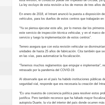
esta revisión, el conductor puede ser impedido de circular, ya q
La ley excluye de esta revisión a los de menos de tres años de
En enero de 2018, el Intrant anunció la puesta a disposición de
vehículos, para los dueños de estos centros que trabajarán en 
“Ya se piensa ejecutar este año, por lo menos dar los primeros 
este servicio de inspección técnica vehicular, y en el marco de
servicio y luego la implementación de estos centros”.
Terrero asegura que con esta revisión vehicular se disminuirían
unidades de hasta 25 años de fabricación. Cita también que se
en las vías, para automatizar la fiscalización.
“Tenemos muchos reglamentos que empujar e implementar”, rec
retrasado por la pandemia del COVID-19.
Al observarle que en el país ha habido instituciones públicas 
seguridad vial, responde que era necesaria la creación del Intr
“Es una muestra de conciencia política para resolver estos pro
justifica. Pero también reconoce que ha faltado mayor fiscalizac
autopista Duarte, la vía del interior del país donde ocurren más