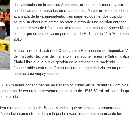
iro como vicepresidenta ejecutiva de Fiduciaria Reservas
dos vehículos en la avenida Anacaona; un motorista muerto y otro
herido tras ser embestidos en una intersección por un vehículo de la
avanzada de la vicepresidenta; tres paramédicos heridos cuando
localidad de Oficina Regional Este en La Romana
ocurrió un choque mientras asistían a otros de una colisión anterior...
Los accidentes de tránsito no se reducen en el país y el Banco Mund
illones para emprendedoras en la segunda edición del Summit 
estima que su costo, como porcentaje de PIB, fue de 11.5 % solo en
2016.
yectoria artística con nuevo álbum, renovación de su equipo y c
Mateo Terrero, director del Observatorio Permanente de Seguridad Vi
del Instituto Nacional de Tránsito y Transporte Terrestre (Intrant), dic
Diario Libre que la nueva gestión de la entidad está haciendo
“innumerables esfuerzos” para mejorar la seguridad vial en un país c
o se unen al regreso de Pavel Núñez y su “Bipolarband” a Hard 
un problema viejo y costoso.
 3,118 muertes por accidentes de tránsito ocurridas en la República Dominic
este tipo de eventos, representaron un costo de US$8.32 mil millones, lo qu
 que Banreservas seguirá impulsando la seguridad alimentaria tr
 de ese año.
idera alta la estimación del Banco Mundial, que se basa en parámetros de
stán en levantamiento, el dato refleja el elevado impacto económico de los
an en Santiago el segundo Foro del Ahorro y la Inversión “Reserv