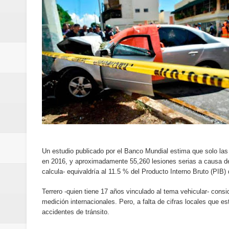
Designan a Angelina Biviana Rive
Humano Seguros inaugura nueva 
Banreservas destina RD$5,000 m
Sexappeal celebra 25 años de tra
conmemorativos
Maridalia Hernández y El Canari
Domingo
Un estudio publicado por el Banco Mundial estima que solo las
en 2016, y aproximadamente 55,260 lesiones serias a causa de 
Doctor Leonardo Aguilera afirma
calcula- equivaldría al 11.5 % del Producto Interno Bruto (PIB)
del mapa del hambre
Terrero -quien tiene 17 años vinculado al tema vehicular- cons
medición internacionales. Pero, a falta de cifras locales que e
accidentes de tránsito.
Banreservas y sus filiales realiz