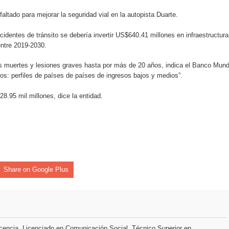
ltado para mejorar la seguridad vial en la autopista Duarte.
identes de tránsito se debería invertir US$640.41 millones en infraestructura
entre 2019-2030.
las muertes y lesiones graves hasta por más de 20 años, indica el Banco Mund
íos: perfiles de países de países de ingresos bajos y medios”.
8.95 mil millones, dice la entidad.
Share on Google Plus
encia, Licenciado en Comunicación Social, Técnico Superior en