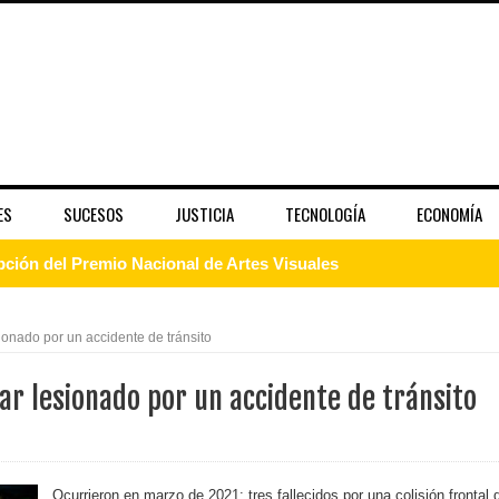
ES
SUCESOS
JUSTICIA
TECNOLOGÍA
ECONOMÍA
pción del Premio Nacional de Artes Visuales
 Banreservas lanzan convocatoria para residencias artísticas e
ionado por un accidente de tránsito
slumbran con una noche de fusiones e invitados de lujo en el H
ar lesionado por un accidente de tránsito
rdan retos y oportunidades del sistema financiero nacional
ines impulsada por la franquicia dominicana más taquillera del 
Ocurrieron en marzo de 2021: tres fallecidos por una colisión frontal 