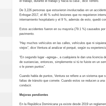
el trabajo, durante el trabajo y hacia la casa”, dice Terrero.
De 3,226 personas que estuvieron involucradas en un accidente
Enhogar-2017, el 46 % sufrió lesiones que no requirieron inter
internamiento hospitalario y el 9 %, además de esto, quedó co
Estos accidentes fueron en su mayoría (79.1 %) causados por er
pavimento.
“Hay muchos vehículos en las calles, vehículos que ni siquiera
viejos”, dice Ventura al analizar el porqué, según su experienci
“En segundo lugar –agrega–, a cualquiera le dan una licencia 
de sustancias, entonces, simplemente si tú te fuiste en un semáf
o le ponen puntos”.
Cuando habla de puntos, Ventura se refiere a un sistema que se
faltas de tránsito que comete. Cuando estos se reducen a una 
conducir.
Mejoras pendientes
En la República Dominicana ya existe desde 2019 un reglamen