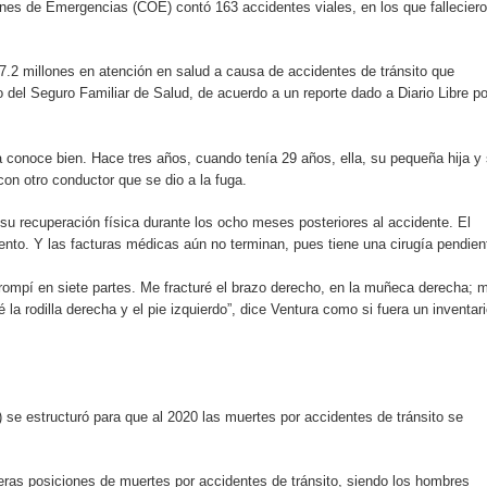
nes de Emergencias (COE) contó 163 accidentes viales, en los que fallecier
 el Centro de Retención de Vehículos de Pedro Brand
 37001 y se convierte en la primera empresa del sector con Sis
2 millones en atención en salud a causa de accidentes de tránsito que
o del Seguro Familiar de Salud, de acuerdo a un reporte dado a Diario Libre po
ra conoce bien. Hace tres años, cuando tenía 29 años, ella, su pequeña hija y
sión de pólizas con Inteligencia Artificial y reduce el proceso 
con otro conductor que se dio a la fuga.
u recuperación física durante los ocho meses posteriores al accidente. El
ento. Y las facturas médicas aún no terminan, pues tiene una cirugía pendien
y el Coro Nacional Dominicano pondrán su sello a la Ceremonia 
 rompí en siete partes. Me fracturé el brazo derecho, en la muñeca derecha; 
io Molina
 la rodilla derecha y el pie izquierdo”, dice Ventura como si fuera un inventar
tos superiores a RD$117 millones en proyecto Nuevas Esperanz
s como Mejor Banco del Caribe y le otorga cinco premios adic
0) se estructuró para que al 2020 las muertes por accidentes de tránsito se
a máxima calificación crediticia AAA.do de Moody's Local RD c
eras posiciones de muertes por accidentes de tránsito, siendo los hombres