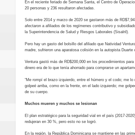
En el reciente feriado de Semana Santa, el Centro de Operacio
Banreservas inaugura oficina en
20 personas y 236 resultaron afectadas.
SEPROI obtiene certificación ISO
Solo entre 2014 y marzo de 2020 se gastaron más de RD$7,947.
afectaron a afiliados de los regímenes contributivo y subsidiad
Antisoborno certificado
la Superintendencia de Salud y Riesgos Laborales (Sisalril).
Pero hay un gasto del bolsillo del afiliado que Natividad Ventu
Humano Seguros transforma la emi
madre, sufrieron una aparatosa colisión en la autopista Duarte 
minutos
Ventura gastó más de RD$200,000 en los procedimientos para s
dinero era de lo que tenía ahorrado para comprarse un apartam
La Orquesta Sinfónica Nacional 
“Me rompí el brazo izquierdo, entre el húmero y el codo; me lo
la batuta del maestro José Anton
golpeé arriba, como en la frente, en el lado izquierdo; me golpeé
de su cuerpo.
Banreservas otorga financiamien
Muchos mueren y muchos se lesionan
Euromoney reconoce a Banreserva
El plan estratégico para la seguridad vial en el país (2017-202
redujeran en 30 %, pero esto no se logró.
Banreservas recibe nuevamente l
En la región, la República Dominicana se mantiene en las prim