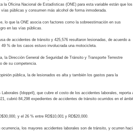
a la Oficina Nacional de Estadísticas (ONE) para esta variable están que los
as vías públicas y consumen más alcohol de forma inmoderada.
 coro “Más que Vencedores” y nos regala el “Canto a la Patria”
se, lo que la ONE asocia con factores como la sobreestimación en sus
igro en las vías públicas.
aribe
usa de accidentes de tránsito y 425,576 resultaron lesionadas, de acuerdo a
l 49 % de los casos estuvo involucrada una motocicleta.
 la Dirección General de Seguridad de Tránsito y Transporte Terrestre
tro de su competencia.
pinión pública, la de lesionados es alta y también los gastos para la
aborales (Idoppril), que cubre el costo de los accidentes laborales, reporta 
21, cubrió 84,298 expedientes de accidentes de tránsito ocurridos en el ámbi
RD$30,000, y el 26 % entre RD$10,001 y RD$20,000.
su ocurrencia, los mayores accidentes laborales son de tránsito, y ocurren hac