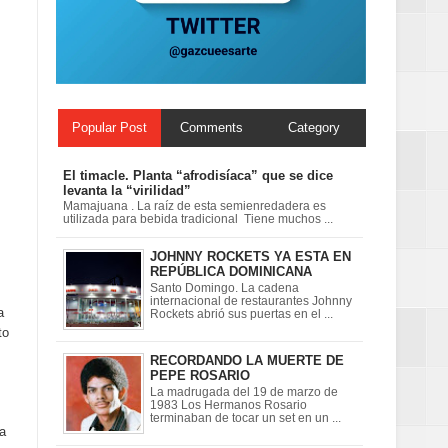
 en la clausura
Popular Post
Comments
Category
El timacle. Planta “afrodisíaca” que se dice
levanta la “virilidad”
Mamajuana . La raíz de esta semienredadera es
utilizada para bebida tradicional Tiene muchos ...
JOHNNY ROCKETS YA ESTA EN
REPÚBLICA DOMINICANA
Santo Domingo. La cadena
internacional de restaurantes Johnny
a
Rockets abrió sus puertas en el ...
to
RECORDANDO LA MUERTE DE
PEPE ROSARIO
La madrugada del 19 de marzo de
1983 Los Hermanos Rosario
terminaban de tocar un set en un ...
ia