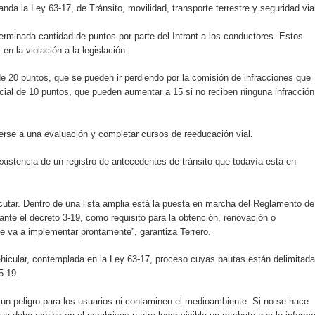
da la Ley 63-17, de Tránsito, movilidad, transporte terrestre y seguridad via
erminada cantidad de puntos por parte del Intrant a los conductores. Estos
en la violación a la legislación.
 de 20 puntos, que se pueden ir perdiendo por la comisión de infracciones que
icial de 10 puntos, que pueden aumentar a 15 si no reciben ninguna infracción
erse a una evaluación y completar cursos de reeducación vial.
xistencia de un registro de antecedentes de tránsito que todavía está en
ecutar. Dentro de una lista amplia está la puesta en marcha del Reglamento de
nte el decreto 3-19, como requisito para la obtención, renovación o
se va a implementar prontamente”, garantiza Terrero.
ehicular, contemplada en la Ley 63-17, proceso cuyas pautas están delimitad
5-19.
 un peligro para los usuarios ni contaminen el medioambiente. Si no se hace