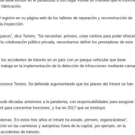
ue debe exhibir en el parabrisas u otro lugar visible un marbete que lo informe
 fabricación.
l registro en su página web de los talleres de reparación y reconstrucción de
la inspección.
pasos”, dice Terrero. “Se necesitan, primero, crear centros para poder ofrecer
 la colaboración público privada, necesitamos definir los prestadores de este
 los accidentes de tránsito en un país con un parque vehicular que tiene
 trabaja en la implementación de la detección de infracciones mediante cáma
onoce Terrero. Se defiende argumentando que los planes del Intrant se han
desde décadas anteriores a la pandemia, con responsabilidades para asegurar 
ant para concentrar funciones, y fue en 2017 que se instituyó.
blemas. En estos tres años el Intrant ha estado, primero, organizándose”,
ión en las carreteras y autopistas fuera de la capital, por ejemplo, en la
 accidentes de tránsito.