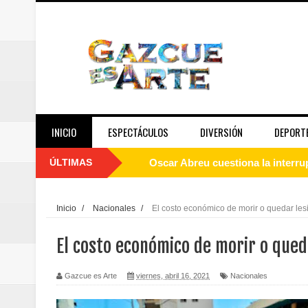
INICIO
ESPECTÁCULOS
DIVERSIÓN
DEPORT
ÚLTIMAS
Oscar Abreu cuestiona la interru
Embajada dominicana en Francia y
Inicio
/
Nacionales
/
El costo económico de morir o quedar les
Pavel Núñez y su Bipolarband de
El costo económico de morir o qued
Banreservas y Banco Popular abo
Gazcue es Arte
viernes, abril 16, 2021
Nacionales
“Los Rechazados 2” llega a los c