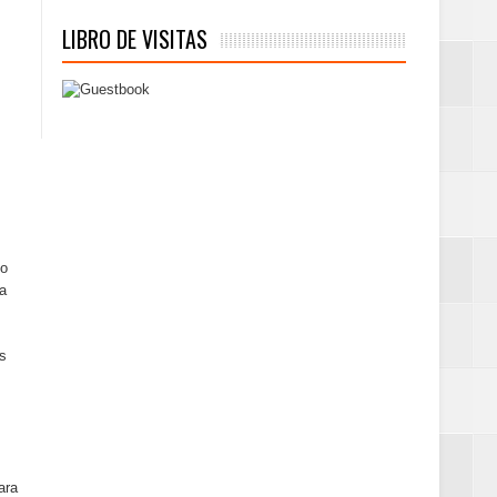
LIBRO DE VISITAS
jo
ia
as
ara