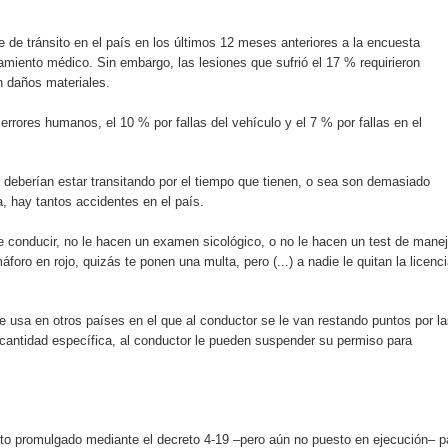
 de tránsito en el país en los últimos 12 meses anteriores a la encuesta
namiento médico. Sin embargo, las lesiones que sufrió el 17 % requirieron
n daños materiales.
rores humanos, el 10 % por fallas del vehículo y el 7 % por fallas en el
 deberían estar transitando por el tiempo que tienen, o sea son demasiado
a, hay tantos accidentes en el país.
de conducir, no le hacen un examen sicológico, o no le hacen un test de mane
oro en rojo, quizás te ponen una multa, pero (...) a nadie le quitan la licenc
 usa en otros países en el que al conductor se le van restando puntos por l
cantidad específica, al conductor le pueden suspender su permiso para
to promulgado mediante el decreto 4-19 –pero aún no puesto en ejecución– p