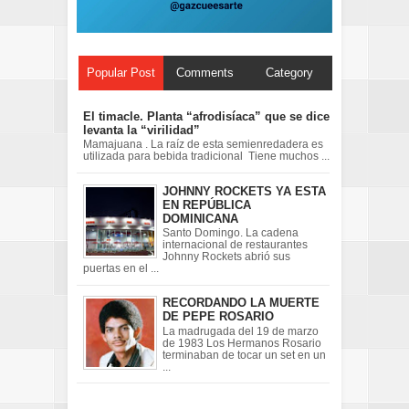
Popular Post
Comments
Category
El timacle. Planta “afrodisíaca” que se dice
levanta la “virilidad”
Mamajuana . La raíz de esta semienredadera es
utilizada para bebida tradicional Tiene muchos ...
JOHNNY ROCKETS YA ESTA
EN REPÚBLICA
DOMINICANA
Santo Domingo. La cadena
internacional de restaurantes
Johnny Rockets abrió sus
puertas en el ...
RECORDANDO LA MUERTE
DE PEPE ROSARIO
La madrugada del 19 de marzo
de 1983 Los Hermanos Rosario
terminaban de tocar un set en un
...