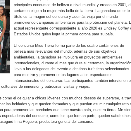
aribe
principales concursos de belleza a nivel mundial y creado en 2001, e
certamen elige a la mujer más bella de la tierra. La ganadora de este
título es la imagen del concurso y además viaja por el mundo
pción del Premio Nacional de Artes Visuales
promoviendo campañas ambientales para la protección del planeta. 
actual representante correspondiente al año 2020 es Lindsey Coffey 
 Banreservas lanzan convocatoria para residencias artísticas e
Estados Unidos quien logra la primera corona para su país.
slumbran con una noche de fusiones e invitados de lujo en el H
El concurso Miss Tierra forma parte de los cuatro certámenes de
belleza más relevantes del mundo, además de sus objetivos
rdan retos y oportunidades del sistema financiero nacional
ambientales, la ganadora se involucra en proyectos ambientales
internacionales, durante el mes que dura el certamen, la organizació
lleva a las delegadas del evento a destinos turísticos seleccionados
ines impulsada por la franquicia dominicana más taquillera del 
para mostrar y promover estos lugares a los espectadores
internacionales del concurso. Las participantes también intervienen 
iro como vicepresidenta ejecutiva de Fiduciaria Reservas
ulturales de inmersión y patrocinan visitas y viajes.
localidad de Oficina Regional Este en La Romana
te como el de guiar a chicas jóvenes con muchos deseos de superarse, a tra
acar las beldades y que queden formadas y que puedan asumir cualquier reto 
illones para emprendedoras en la segunda edición del Summit 
orma para promover las bondades que tiene nuestro país, nuestra tierra. Me sie
os espectadores del concurso, como los que forman parte, queden satisfechos
 aseguró Irina Peguero, productora general del concurso.
yectoria artística con nuevo álbum, renovación de su equipo y c