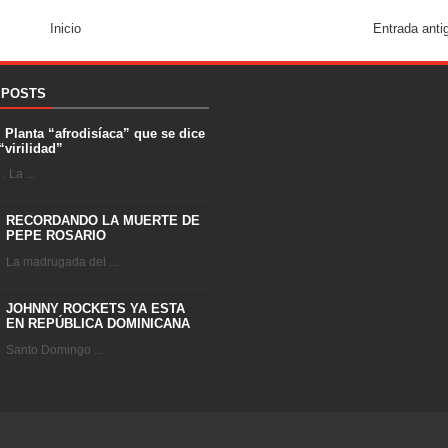
Inicio
Entrada anti
 POSTS
. Planta “afrodisíaca” que se dice
“virilidad”
 La ...
RECORDANDO LA MUERTE DE
PEPE ROSARIO
La madrugada del ...
JOHNNY ROCKETS YA ESTA
EN REPÚBLICA DOMINICANA
Santo Domingo ...