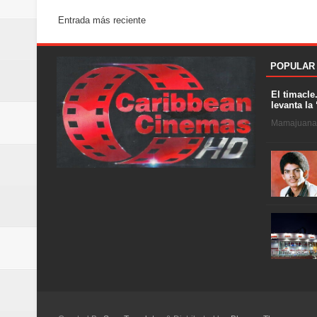
Entrada más reciente
POPULAR
El timacle
levanta la 
Mamajuana .