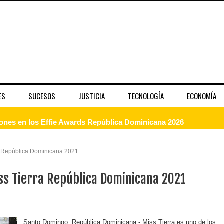
ES
SUCESOS
JUSTICIA
TECNOLOGÍA
ECONOMÍA
dones en los Effie Awards República Dominicana 2026
enderá la clausura de Santo Domingo 2026
a República Dominicana 2021
a máxima calificación crediticia AAA.do de Moody's Local RD c
ss Tierra República Dominicana 2021
 coro “Más que Vencedores” y nos regala el “Canto a la Patria”
Santo Domingo, República Dominicana.- Miss Tierra es uno de los