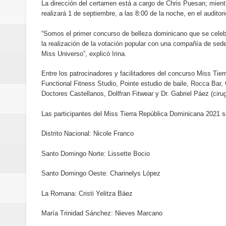
La dirección del certamen está a cargo de Chris Puesan; mien
conmemorativos
realizará 1 de septiembre, a las 8:00 de la noche, en el audito
Maridalia Hernández y El Canari
“Somos el primer concurso de belleza dominicano que se cele
la realización de la votación popular con una compañía de sede
Domingo
Miss Universo”, explicó Irina.
Entre los patrocinadores y facilitadores del concurso Miss Tie
Doctor Leonardo Aguilera afirma
Functional Fitness Studio, Pointe estudio de baile, Rocca Bar
Doctores Castellanos, Dollfran Fitwear y Dr. Gabriel Páez (cir
del mapa del hambre
Las participantes del Miss Tierra República Dominicana 2021 s
Banreservas y sus filiales realiz
Distrito Nacional: Nicole Franco
Banreservas inaugura oficina en
Santo Domingo Norte: Lissette Bocio
SEPROI obtiene certificación ISO
Santo Domingo Oeste: Charinelys López
Antisoborno certificado
La Romana: Cristi Yelitza Báez
Humano Seguros transforma la emi
María Trinidad Sánchez: Nieves Marcano