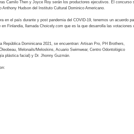
tras Camilo Then y Joyce Roy serán los productores ejecutivos. El concurso 
rio Anthony Hudson del Instituto Cultural Dominico Americano.
o se unen al regreso de Pavel Núñez y su “Bipolarband” a Hard 
bra en el país durante y post pandemia del COVID-19, tenemos un acuerdo pa
 en Finlandia, llamada Choicely.com que es la que desarrolla las votaciones 
rra República Dominicana 2021, se encuentran: Artisan Pro, PH Brothers,
 que Banreservas seguirá impulsando la seguridad alimentaria tr
, Óleobeau, Melonails/Meloskins, Acuario Swimwear, Centro Odontológico
ugía plástica facial) y Dr. Jhonny Guzmán.
on:
an en Santiago el segundo Foro del Ahorro y la Inversión “Reserv
 el Centro de Retención de Vehículos de Pedro Brand
 37001 y se convierte en la primera empresa del sector con Sis
sión de pólizas con Inteligencia Artificial y reduce el proceso 