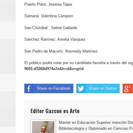
Puerto Plata: Jesenia Tapia
minutos
Samaná: Valentina Campion
Centro Cultural Banreservas San
San Cristóbal: Seliné Gallardo
Sánchez Ramírez: Amelia Vásquez
San Pedro de Macorís: Rosmeily Martínez
El público podrá votar por su candidata favorita a través del si
9691-d5268d974a7e&h=d&v=grid
Share on Facebook
Share on Twitter
Editor Gazcue es Arte
Master en Educación Superior mención Doc
Bibliotecología y Diplomado en Ciencias Po