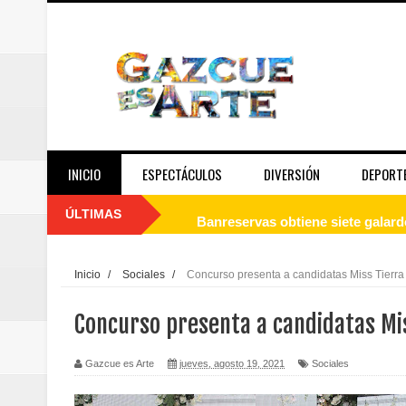
INICIO
ESPECTÁCULOS
DIVERSIÓN
DEPORT
ÚLTIMAS
Banreservas obtiene siete galar
Un final de fiesta: Ilegales enc
Inicio
/
Sociales
/
Concurso presenta a candidatas Miss Tierr
Banreservas recibe nuevamente l
Concurso presenta a candidatas Mi
Estable
Gazcue es Arte
jueves, agosto 19, 2021
Sociales
Juan Luis Guerra se acompaña del