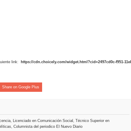
tiago inaugura Primer Congreso de Artesanos de Santiago
guiente link:
https://cdn.choicely.com/widget.html?cid=2497cd0c-f951-11e
Share on Google Plus
encia, Licenciado en Comunicación Social, Técnico Superior en
líticas, Columnista del periodico El Nuevo Diario