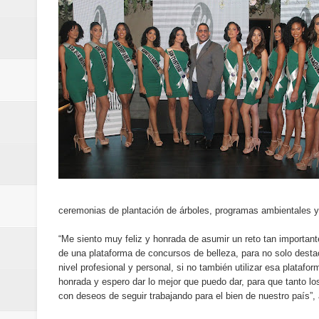
de los Centroamericanos y del C
Oscar Abreu cuestiona la interru
Embajada dominicana en Francia y
Pavel Núñez y su Bipolarband de
Banreservas y Banco Popular abo
“Los Rechazados 2” llega a los c
Designan a Angelina Biviana Rive
ceremonias de plantación de árboles, programas ambientales y c
Humano Seguros inaugura nueva 
“Me siento muy feliz y honrada de asumir un reto tan importan
de una plataforma de concursos de belleza, para no solo dest
Banreservas destina RD$5,000 m
nivel profesional y personal, si no también utilizar esa plataf
honrada y espero dar lo mejor que puedo dar, para que tanto l
con deseos de seguir trabajando para el bien de nuestro país”,
Sexappeal celebra 25 años de tra