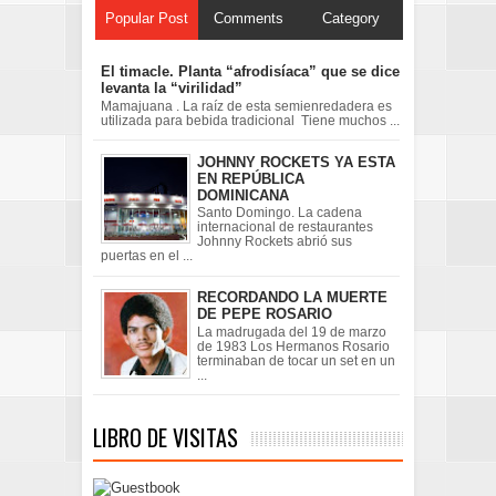
Popular Post
Comments
Category
El timacle. Planta “afrodisíaca” que se dice
levanta la “virilidad”
Mamajuana . La raíz de esta semienredadera es
utilizada para bebida tradicional Tiene muchos ...
JOHNNY ROCKETS YA ESTA
EN REPÚBLICA
DOMINICANA
Santo Domingo. La cadena
internacional de restaurantes
Johnny Rockets abrió sus
puertas en el ...
RECORDANDO LA MUERTE
DE PEPE ROSARIO
La madrugada del 19 de marzo
de 1983 Los Hermanos Rosario
terminaban de tocar un set en un
...
LIBRO DE VISITAS