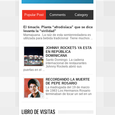
Popular Post
Comments
Category
El timacle. Planta “afrodisíaca” que se dice
levanta la “virilidad”
Mamajuana . La raíz de esta semienredadera es
utilizada para bebida tradicional Tiene muchos ...
JOHNNY ROCKETS YA ESTA
EN REPÚBLICA
DOMINICANA
Santo Domingo. La cadena
internacional de restaurantes
Johnny Rockets abrió sus
puertas en el ...
RECORDANDO LA MUERTE
DE PEPE ROSARIO
La madrugada del 19 de marzo
de 1983 Los Hermanos Rosario
terminaban de tocar un set en un
...
LIBRO DE VISITAS