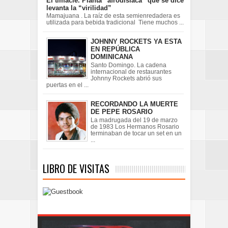
El timacle. Planta “afrodisíaca” que se dice
levanta la “virilidad”
Mamajuana . La raíz de esta semienredadera es
utilizada para bebida tradicional Tiene muchos ...
JOHNNY ROCKETS YA ESTA
EN REPÚBLICA
DOMINICANA
Santo Domingo. La cadena
internacional de restaurantes
Johnny Rockets abrió sus
puertas en el ...
RECORDANDO LA MUERTE
DE PEPE ROSARIO
La madrugada del 19 de marzo
de 1983 Los Hermanos Rosario
terminaban de tocar un set en un
...
LIBRO DE VISITAS