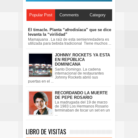
Popular Post
Comments
Category
El timacle. Planta “afrodisíaca” que se dice
levanta la “virilidad”
Mamajuana . La raíz de esta semienredadera es
utilizada para bebida tradicional Tiene muchos ...
JOHNNY ROCKETS YA ESTA
EN REPÚBLICA
DOMINICANA
Santo Domingo. La cadena
internacional de restaurantes
Johnny Rockets abrió sus
puertas en el ...
RECORDANDO LA MUERTE
DE PEPE ROSARIO
La madrugada del 19 de marzo
de 1983 Los Hermanos Rosario
terminaban de tocar un set en un
...
LIBRO DE VISITAS