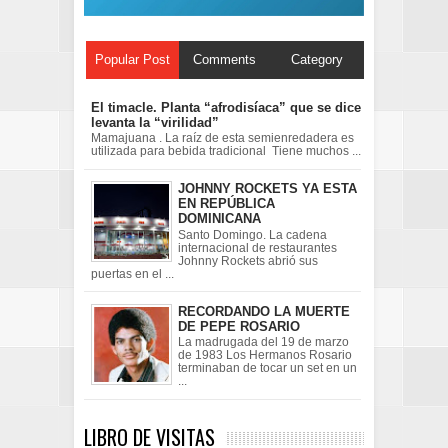
Popular Post
Comments
Category
El timacle. Planta “afrodisíaca” que se dice
levanta la “virilidad”
Mamajuana . La raíz de esta semienredadera es
utilizada para bebida tradicional Tiene muchos ...
JOHNNY ROCKETS YA ESTA
EN REPÚBLICA
DOMINICANA
Santo Domingo. La cadena
internacional de restaurantes
Johnny Rockets abrió sus
puertas en el ...
RECORDANDO LA MUERTE
DE PEPE ROSARIO
La madrugada del 19 de marzo
de 1983 Los Hermanos Rosario
terminaban de tocar un set en un
...
LIBRO DE VISITAS