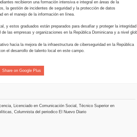
antes recibieron una formación intensiva e integral en áreas de la
 el Centro de Retención de Vehículos de Pedro Brand
s, la gestión de incidentes de seguridad y la protección de datos
ad en el manejo de la información en línea.
 37001 y se convierte en la primera empresa del sector con Sis
tal, y estos graduados están preparados para desafiar y proteger la integridad
ad de las empresas y organizaciones en la República Dominicana y a nivel glob
tivo hacia la mejora de la infraestructura de ciberseguridad en la República
sión de pólizas con Inteligencia Artificial y reduce el proceso 
 el desarrollo de talento local en este campo.
Share on Google Plus
y el Coro Nacional Dominicano pondrán su sello a la Ceremonia 
io Molina
tos superiores a RD$117 millones en proyecto Nuevas Esperanz
encia, Licenciado en Comunicación Social, Técnico Superior en
líticas, Columnista del periodico El Nuevo Diario
s como Mejor Banco del Caribe y le otorga cinco premios adic
remonia Centenaria: la región abrirá sus Juegos con una produc