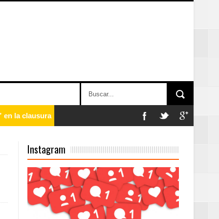
n París
Instagram
ard Rock Café
2025