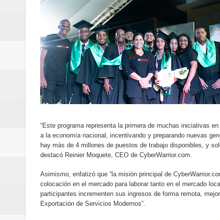
Designan a Angelina Biviana Rive
Humano Seguros inaugura nueva 
Banreservas destina RD$5,000 m
Sexappeal celebra 25 años de tra
conmemorativos
Maridalia Hernández y El Canari
“Este programa representa la primera de muchas iniciativas en
a la economía nacional, incentivando y preparando nuevas gene
Domingo
hay más de 4 millones de puestos de trabajo disponibles, y sol
destacó Reinier Moquete, CEO de CyberWarrior.com.
Doctor Leonardo Aguilera afirma
Asimismo, enfatizó que “la misión principal de CyberWarrior.co
del mapa del hambre
colocación en el mercado para laborar tanto en el mercado loc
participantes incrementen sus ingresos de forma remota, mejor
Exportación de Servicios Modernos”.
Banreservas y sus filiales realiz