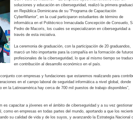
iro como vicepresidenta ejecutiva de Fiduciaria Reservas
soluciones y educación en ciberseguridad, realizó la primera graduac
en República Dominicana de su “Programa de Capacitación
CyberWarrior”, en la cual participaron estudiantes de término de
localidad de Oficina Regional Este en La Romana
informática en el Politécnico Inmaculada Concepción de Consuelo, 
Pedro de Macorís, los cuales se especializaron en ciberseguridad a
illones para emprendedoras en la segunda edición del Summit 
través de esta iniciativa.
yectoria artística con nuevo álbum, renovación de su equipo y c
La ceremonia de graduación, con la participación de 20 graduandos,
marcó un hito importante para la compañía en la formación de futuro
profesionales de la ciberseguridad, lo que al mismo tiempo se traduc
en contribución al desarrollo económico en el país.
o se unen al regreso de Pavel Núñez y su “Bipolarband” a Hard 
 conjunto con empresas y fundaciones que estaremos realizando para contrib
raciones en el campo laboral de seguridad informática a nivel global, donde
o en la Latinoamérica hay cerca de 700 mil puestos de trabajo disponibles”,
 que Banreservas seguirá impulsando la seguridad alimentaria tr
m es capacitar a jóvenes en el ámbito de ciberseguridad y a su vez gestionar
al, como en empresas en todas partes del mundo, aportando a que los recien
ando su calidad de vida y de los suyos, y avanzando la Estrategia Nacional 
an en Santiago el segundo Foro del Ahorro y la Inversión “Reserv