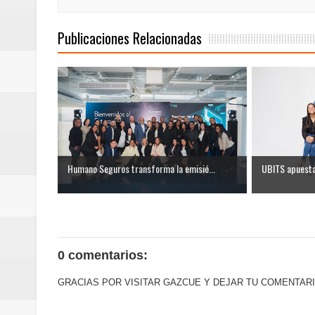
mundial
Publicaciones Relacionadas
Juan Luis Guerra se acompaña del
de los Centroamericanos y del C
Humano Seguros transforma la emisió...
UBITS apuesta 
0 comentarios:
GRACIAS POR VISITAR GAZCUE Y DEJAR TU COMENTARI