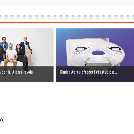
 coro “Más que Vencedores” y nos regala el “Canto a la Patria”
aribe
por la IA para revolu...
Clínica Abreu ofrecerá el estudio p...
O.