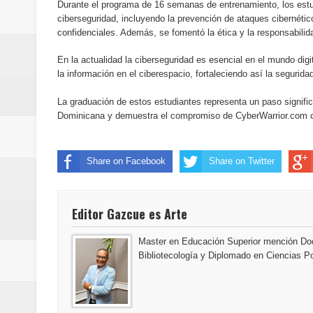
Durante el programa de 16 semanas de entrenamiento, los estudi
Banreservas inaugura oficina en
ciberseguridad, incluyendo la prevención de ataques cibernético
confidenciales. Además, se fomentó la ética y la responsabilid
SEPROI obtiene certificación ISO
En la actualidad la ciberseguridad es esencial en el mundo digi
Antisoborno certificado
la información en el ciberespacio, fortaleciendo así la segurid
La graduación de estos estudiantes representa un paso significa
Humano Seguros transforma la emi
Dominicana y demuestra el compromiso de CyberWarrior.com con
minutos
Share on Facebook
Share on Twitter
La Orquesta Sinfónica Nacional 
la batuta del maestro José Anton
Editor Gazcue es Arte
Banreservas otorga financiamien
Master en Educación Superior mención Doc
Bibliotecología y Diplomado en Ciencias Po
Euromoney reconoce a Banreserva
Santo Domingo 2026 revela la Ce