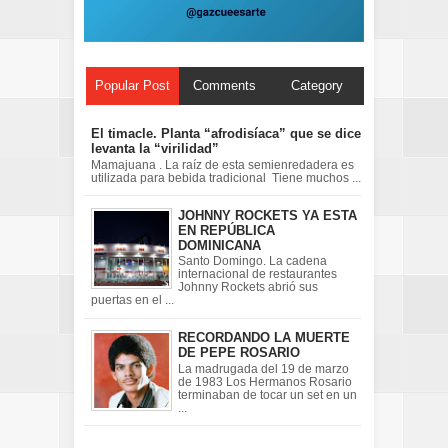
Popular Post
Comments
Category
El timacle. Planta “afrodisíaca” que se dice
levanta la “virilidad”
Mamajuana . La raíz de esta semienredadera es
utilizada para bebida tradicional Tiene muchos ...
JOHNNY ROCKETS YA ESTA
EN REPÚBLICA
DOMINICANA
Santo Domingo. La cadena
internacional de restaurantes
Johnny Rockets abrió sus
puertas en el ...
RECORDANDO LA MUERTE
DE PEPE ROSARIO
La madrugada del 19 de marzo
de 1983 Los Hermanos Rosario
terminaban de tocar un set en un
...