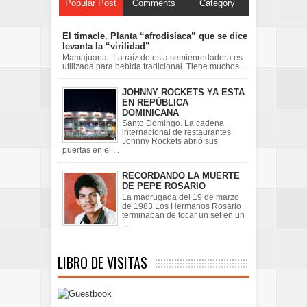
Popular Post
Comments
Category
El timacle. Planta “afrodisíaca” que se dice
levanta la “virilidad”
Mamajuana . La raíz de esta semienredadera es
utilizada para bebida tradicional Tiene muchos ...
JOHNNY ROCKETS YA ESTA
EN REPÚBLICA
DOMINICANA
Santo Domingo. La cadena
internacional de restaurantes
Johnny Rockets abrió sus
puertas en el ...
RECORDANDO LA MUERTE
DE PEPE ROSARIO
La madrugada del 19 de marzo
de 1983 Los Hermanos Rosario
terminaban de tocar un set en un
...
LIBRO DE VISITAS