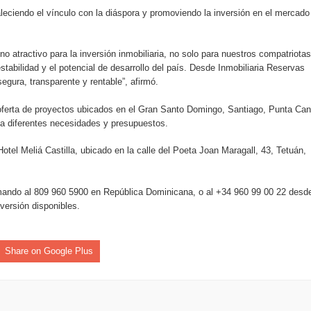
taleciendo el vínculo con la diáspora y promoviendo la inversión en el mercado
an en Santiago el segundo Foro del Ahorro y la Inversión “Reserv
atractivo para la inversión inmobiliaria, no solo para nuestros compatriotas
stabilidad y el potencial de desarrollo del país. Desde Inmobiliaria Reservas
 el Centro de Retención de Vehículos de Pedro Brand
egura, transparente y rentable”, afirmó.
 37001 y se convierte en la primera empresa del sector con Sis
 oferta de proyectos ubicados en el Gran Santo Domingo, Santiago, Punta Can
 a diferentes necesidades y presupuestos.
Hotel Meliá Castilla, ubicado en la calle del Poeta Joan Maragall, 43, Tetuán,
sión de pólizas con Inteligencia Artificial y reduce el proceso 
lamando al 809 960 5900 en República Dominicana, o al +34 960 99 00 22 desd
versión disponibles.
y el Coro Nacional Dominicano pondrán su sello a la Ceremonia 
Share on Google Plus
io Molina
tos superiores a RD$117 millones en proyecto Nuevas Esperanz