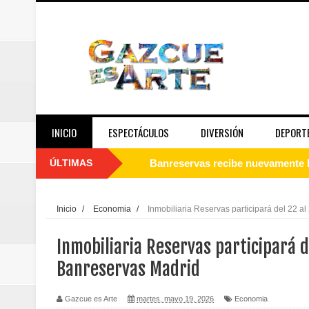
INICIO
ESPECTÁCULOS
DIVERSIÓN
DEPORT
ÚLTIMAS
Juan Luis Guerra se acompaña del
de los Centroamericanos y del C
Inicio
/
Economia
/
Inmobiliaria Reservas participará del 22 a
Oscar Abreu cuestiona la interru
Inmobiliaria Reservas participará d
Embajada dominicana en Francia y
Banreservas Madrid
Pavel Núñez y su Bipolarband de
Gazcue es Arte
martes, mayo 19, 2026
Economia