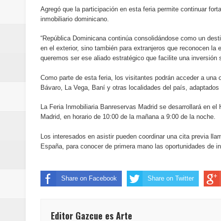
del mapa del hambre
Agregó que la participación en esta feria permite continuar for
inmobiliario dominicano.
Banreservas y sus filiales realiz
“República Dominicana continúa consolidándose como un destino 
en el exterior, sino también para extranjeros que reconocen la e
Banreservas inaugura oficina en
queremos ser ese aliado estratégico que facilite una inversión s
SEPROI obtiene certificación ISO
Como parte de esta feria, los visitantes podrán acceder a una
Bávaro, La Vega, Baní y otras localidades del país, adaptados
Antisoborno certificado
La Feria Inmobiliaria Banreservas Madrid se desarrollará en el 
Madrid, en horario de 10:00 de la mañana a 9:00 de la noche.
Humano Seguros transforma la emi
Los interesados en asistir pueden coordinar una cita previa l
minutos
España, para conocer de primera mano las oportunidades de in
La Orquesta Sinfónica Nacional 
Share on Facebook
Share on Twitter
la batuta del maestro José Anton
Banreservas otorga financiamien
Editor Gazcue es Arte