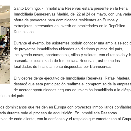
rdan retos y oportunidades del sistema financiero nacional
Santo Domingo. - Inmobiliaria Reservas estará presente en la Feria
Inmobiliaria Banreservas Madrid, del 22 al 24 de mayo, con una vari
ines impulsada por la franquicia dominicana más taquillera del 
oferta de proyectos para dominicanos residentes en Europa y
extranjeros interesados en invertir en propiedades en la República
iro como vicepresidenta ejecutiva de Fiduciaria Reservas
Dominicana.
localidad de Oficina Regional Este en La Romana
Durante el evento, los asistentes podrán conocer una amplia selecci
de proyectos inmobiliarios ubicados en distintos puntos del país,
incluyendo casas, apartamentos, villas y solares, con el respaldo y l
illones para emprendedoras en la segunda edición del Summit 
asesoría especializada de Inmobiliaria Reservas, así como las
facilidades de financiamiento dispuestas por Banreservas.
yectoria artística con nuevo álbum, renovación de su equipo y c
El vicepresidente ejecutivo de Inmobiliaria Reservas, Rafael Madera,
destacó que esta participación reafirma el compromiso de la empres
de acercar oportunidades seguras de inversión inmobiliaria a la diásp
o se unen al regreso de Pavel Núñez y su “Bipolarband” a Hard 
iento del país.
 los dominicanos que residen en Europa con proyectos inmobiliarios confiable
da durante todo el proceso de adquisición. En Inmobiliaria Reservas
vas de cada cliente, con la confianza y el respaldo que caracterizan al Grup
 que Banreservas seguirá impulsando la seguridad alimentaria tr