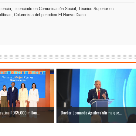
s como Mejor Banco del Caribe y le otorga cinco premios adic
encia, Licenciado en Comunicación Social, Técnico Superior en
líticas, Columnista del periodico El Nuevo Diario
a máxima calificación crediticia AAA.do de Moody's Local RD c
stina RD$5,000 millon...
Doctor Leonardo Aguilera afirma que...