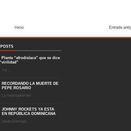
Inicio
Entrada anti
 POSTS
. Planta “afrodisíaca” que se dice
“virilidad”
 La ...
RECORDANDO LA MUERTE DE
PEPE ROSARIO
La madrugada del ...
JOHNNY ROCKETS YA ESTA
EN REPÚBLICA DOMINICANA
Santo Domingo ...