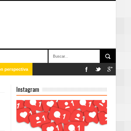
 en la clausura
Instagram
n París
ard Rock Café