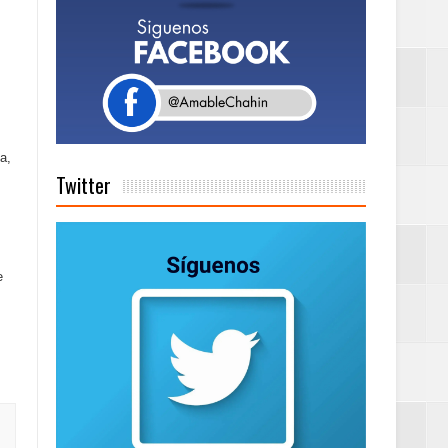
a tu Capital”
tema de Gestión
a,
Twitter
de días a
e
Centenaria bajo
as