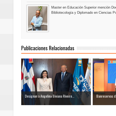
Euromoney reconoce a Banreserva
Master en Educación Superior mención Doc
Bibliotecología y Diplomado en Ciencias Po
Banreservas recibe nuevamente l
Estable
Publicaciones Relacionadas
Designan a Angelina Biviana Riveiro...
Banreservas de