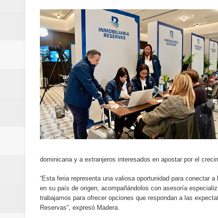
Banreservas y Banco Popular abo
“Los Rechazados 2” llega a los c
Designan a Angelina Biviana Rive
Humano Seguros inaugura nueva 
Banreservas destina RD$5,000 m
Sexappeal celebra 25 años de tra
conmemorativos
Maridalia Hernández y El Canari
dominicana y a extranjeros interesados en apostar por el crecim
“Esta feria representa una valiosa oportunidad para conectar a
Domingo
en su país de origen, acompañándolos con asesoría especializa
trabajamos para ofrecer opciones que respondan a las expectati
Doctor Leonardo Aguilera afirma
Reservas”, expresó Madera.