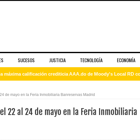
ES
SUCESOS
JUSTICIA
TECNOLOGÍA
ECONOMÍA
 coro “Más que Vencedores” y nos regala el “Canto a la Patria”
aribe
l 24 de mayo en la Feria Inmobiliaria Banreservas Madrid
pción del Premio Nacional de Artes Visuales
el 22 al 24 de mayo en la Feria Inmobiliaria
 Banreservas lanzan convocatoria para residencias artísticas e
slumbran con una noche de fusiones e invitados de lujo en el H