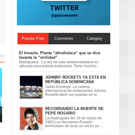
ionales
on perspectiva
Popular Post
Comments
Category
El timacle. Planta “afrodisíaca” que se dice
levanta la “virilidad”
Mamajuana . La raíz de esta semienredadera es
utilizada para bebida tradicional Tiene muchos ...
JOHNNY ROCKETS YA ESTA EN
REPÚBLICA DOMINICANA
Santo Domingo. La cadena
internacional de restaurantes Johnny
Rockets abrió sus puertas en el ...
RECORDANDO LA MUERTE DE
PEPE ROSARIO
La madrugada del 19 de marzo de
1983 Los Hermanos Rosario
terminaban de tocar un set en un ...