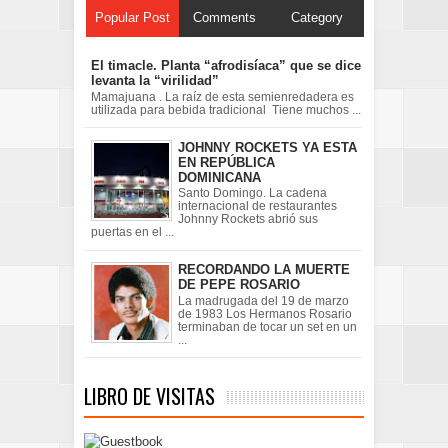
Popular Post
Comments
Category
El timacle. Planta “afrodisíaca” que se dice
levanta la “virilidad”
Mamajuana . La raíz de esta semienredadera es
utilizada para bebida tradicional Tiene muchos ...
JOHNNY ROCKETS YA ESTA
EN REPÚBLICA
DOMINICANA
Santo Domingo. La cadena
internacional de restaurantes
Johnny Rockets abrió sus
puertas en el ...
RECORDANDO LA MUERTE
DE PEPE ROSARIO
La madrugada del 19 de marzo
de 1983 Los Hermanos Rosario
terminaban de tocar un set en un
...
LIBRO DE VISITAS