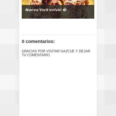
𝙉𝙪𝙚𝙫𝙖 𝙔𝙤𝙧𝙠 𝙫𝙤𝙡𝙫𝙞𝙤́ ...
0 comentarios:
GRACIAS POR VISITAR GAZCUE Y DEJAR
TU COMENTARIO.