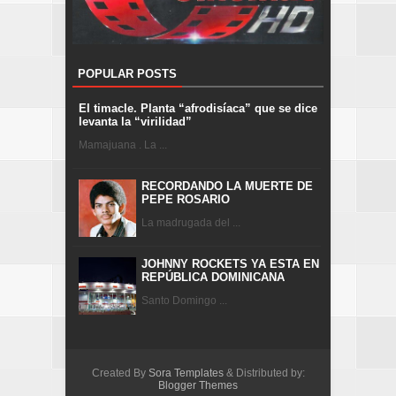
POPULAR POSTS
El timacle. Planta “afrodisíaca” que se dice
levanta la “virilidad”
Mamajuana . La ...
RECORDANDO LA MUERTE DE
PEPE ROSARIO
La madrugada del ...
JOHNNY ROCKETS YA ESTA EN
REPÚBLICA DOMINICANA
Santo Domingo ...
Created By
Sora Templates
& Distributed by:
Blogger Themes