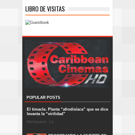
LIBRO DE VISITAS
POPULAR POSTS
El timacle. Planta “afrodisíaca” que se dice
levanta la “virilidad”
Mamajuana . La ...