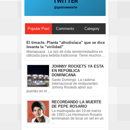
Popular Post
Comments
Category
El timacle. Planta “afrodisíaca” que se dice
levanta la “virilidad”
Mamajuana . La raíz de esta semienredadera es
utilizada para bebida tradicional Tiene muchos ...
JOHNNY ROCKETS YA ESTA
EN REPÚBLICA
DOMINICANA
Santo Domingo. La cadena
internacional de restaurantes
Johnny Rockets abrió sus
puertas en el ...
RECORDANDO LA MUERTE
DE PEPE ROSARIO
La madrugada del 19 de marzo
de 1983 Los Hermanos Rosario
terminaban de tocar un set en un
...