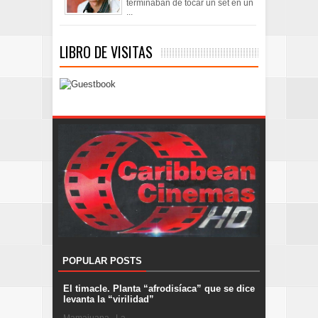
terminaban de tocar un set en un
...
LIBRO DE VISITAS
POPULAR POSTS
El timacle. Planta “afrodisíaca” que se dice
levanta la “virilidad”
Mamajuana . La ...