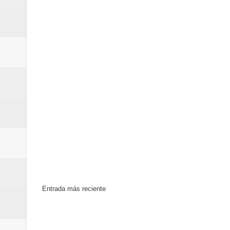
minutos
Centro Cultural Banreservas San
Entrada más reciente