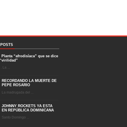
 POSTS
. Planta “afrodisíaca” que se dice
“virilidad”
 La ...
RECORDANDO LA MUERTE DE
PEPE ROSARIO
La madrugada del ...
JOHNNY ROCKETS YA ESTA
EN REPÚBLICA DOMINICANA
Santo Domingo ...