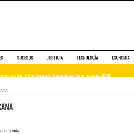
ES
SUCESOS
JUSTICIA
TECNOLOGÍA
ECONOMÍA
dones en los Effie Awards República Dominicana 2026
enderá la clausura de Santo Domingo 2026
CANA
a máxima calificación crediticia AAA.do de Moody's Local RD c
CANA
 coro “Más que Vencedores” y nos regala el “Canto a la Patria”
 de la vida: