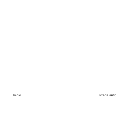
tiago inaugura Primer Congreso de Artesanos de Santiago
Inicio
Entrada anti