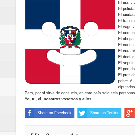
El rico vi
de los Centroamericanos y del C
El policí
El ciudad
Oscar Abreu cuestiona la interru
El trabaj
El vago v
Embajada dominicana en Francia y
El comerc
El abogad
Pavel Núñez y su Bipolarband de
El cantin
El cura a
El doctor 
Banreservas y Banco Popular abo
El sepultu
El partid
“Los Rechazados 2” llega a los c
El presid
pobre. Al
Designan a Angelina Biviana Rive
diputados
Pero, por si sirve de consuelo, en este país solo seis persona
Humano Seguros inaugura nueva 
Yo, tu, el, nosotros,vosotros y ellos.
Banreservas destina RD$5,000 m
Share on Facebook
Share on Twitter
Sexappeal celebra 25 años de tra