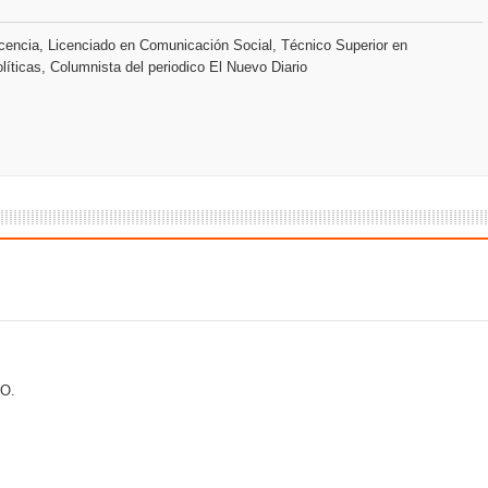
encia, Licenciado en Comunicación Social, Técnico Superior en
o se unen al regreso de Pavel Núñez y su “Bipolarband” a Hard 
líticas, Columnista del periodico El Nuevo Diario
 que Banreservas seguirá impulsando la seguridad alimentaria tr
an en Santiago el segundo Foro del Ahorro y la Inversión “Reserv
 el Centro de Retención de Vehículos de Pedro Brand
 37001 y se convierte en la primera empresa del sector con Sis
O.
sión de pólizas con Inteligencia Artificial y reduce el proceso 