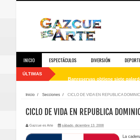
INICIO
ESPECTÁCULOS
DIVERSIÓN
DEPORT
ÚLTIMAS
Banreservas obtiene siete galar
Un final de fiesta: Ilegales enc
Inicio
/
Secciones
/
CICLO DE VIDA EN REPUBLICA DOMINI
Banreservas recibe nuevamente l
CICLO DE VIDA EN REPUBLICA DOMINI
Estable
Gazcue es Arte
sábado, diciembre 13, 2008
Juan Luis Guerra se acompaña del
La cadena