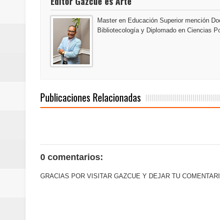
Editor Gazcue es Arte
conmemorativos
Master en Educación Superior mención Doc
Maridalia Hernández y El Canari
Bibliotecología y Diplomado en Ciencias Po
Domingo
Doctor Leonardo Aguilera afirma
Publicaciones Relacionadas
del mapa del hambre
Banreservas y sus filiales realiz
Banreservas inaugura oficina en
0 comentarios:
SEPROI obtiene certificación ISO
GRACIAS POR VISITAR GAZCUE Y DEJAR TU COMENTARI
Antisoborno certificado
Humano Seguros transforma la emi