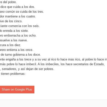
ve del pobre.
aribe
a dice que cuida a los dos.
ano común se cuida de los tres.
pción del Premio Nacional de Artes Visuales
ador mantiene a los cuatro.
ive de los cinco.
 Banreservas lanzan convocatoria para residencias artísticas e
iante comercia con los seis.
o enreda a los siete.
slumbran con una noche de fusiones e invitados de lujo en el H
ero emborracha a los ocho.
bsuelve a los nueve.
cura a los diez.
rdan retos y oportunidades del sistema financiero nacional
rero entierra a los once.
o de turno gobierna a los doce.
ines impulsada por la franquicia dominicana más taquillera del 
ente engaña a los trece y a su vez al rico lo hace mas rico, al pobre lo hace 
 más pobre lo hace imbecil. A los imbeciles, los hace secretarios de Estado,
iro como vicepresidenta ejecutiva de Fiduciaria Reservas
, senadores, y así dejan de ser pobres.
s tienen problemas:
localidad de Oficina Regional Este en La Romana
illones para emprendedoras en la segunda edición del Summit 
Share on Google Plus
yectoria artística con nuevo álbum, renovación de su equipo y c