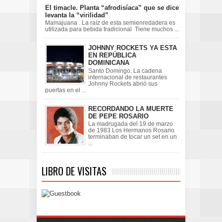
El timacle. Planta “afrodisíaca” que se dice
levanta la “virilidad”
Mamajuana . La raíz de esta semienredadera es
utilizada para bebida tradicional Tiene muchos ...
JOHNNY ROCKETS YA ESTA
EN REPÚBLICA
DOMINICANA
Santo Domingo. La cadena
internacional de restaurantes
Johnny Rockets abrió sus
puertas en el ...
RECORDANDO LA MUERTE
DE PEPE ROSARIO
La madrugada del 19 de marzo
de 1983 Los Hermanos Rosario
terminaban de tocar un set en un
...
LIBRO DE VISITAS