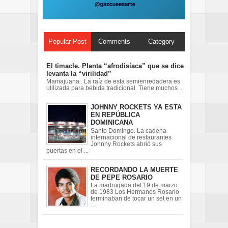
Popular Post
Comments
Category
El timacle. Planta “afrodisíaca” que se dice
levanta la “virilidad”
Mamajuana . La raíz de esta semienredadera es
utilizada para bebida tradicional Tiene muchos ...
JOHNNY ROCKETS YA ESTA
EN REPÚBLICA
DOMINICANA
Santo Domingo. La cadena
internacional de restaurantes
Johnny Rockets abrió sus
puertas en el ...
RECORDANDO LA MUERTE
DE PEPE ROSARIO
La madrugada del 19 de marzo
de 1983 Los Hermanos Rosario
terminaban de tocar un set en un
...