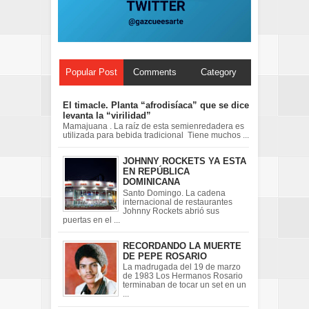
Popular Post
Comments
Category
El timacle. Planta “afrodisíaca” que se dice
levanta la “virilidad”
Mamajuana . La raíz de esta semienredadera es
utilizada para bebida tradicional Tiene muchos ...
JOHNNY ROCKETS YA ESTA
EN REPÚBLICA
DOMINICANA
Santo Domingo. La cadena
internacional de restaurantes
Johnny Rockets abrió sus
puertas en el ...
RECORDANDO LA MUERTE
DE PEPE ROSARIO
La madrugada del 19 de marzo
de 1983 Los Hermanos Rosario
terminaban de tocar un set en un
...