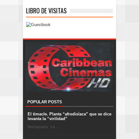
LIBRO DE VISITAS
POPULAR POSTS
El timacle. Planta “afrodisíaca” que se dice
levanta la “virilidad”
Mamajuana . La ...