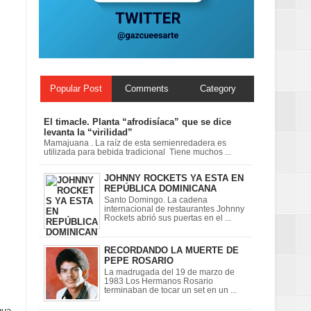
 en la clausura
Popular Post
Comments
Category
El timacle. Planta “afrodisíaca” que se dice
levanta la “virilidad”
Mamajuana . La raíz de esta semienredadera es
utilizada para bebida tradicional Tiene muchos ...
JOHNNY ROCKETS YA ESTA EN
REPÚBLICA DOMINICANA
Santo Domingo. La cadena
internacional de restaurantes Johnny
Rockets abrió sus puertas en el ...
RECORDANDO LA MUERTE DE
PEPE ROSARIO
La madrugada del 19 de marzo de
1983 Los Hermanos Rosario
terminaban de tocar un set en un ...
gua