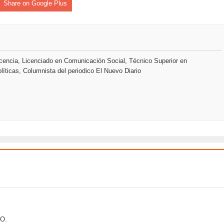
Share on Google Plus
 el Centro de Retención de Vehículos de Pedro Brand
 37001 y se convierte en la primera empresa del sector con Sis
encia, Licenciado en Comunicación Social, Técnico Superior en
líticas, Columnista del periodico El Nuevo Diario
sión de pólizas con Inteligencia Artificial y reduce el proceso 
y el Coro Nacional Dominicano pondrán su sello a la Ceremonia 
io Molina
tos superiores a RD$117 millones en proyecto Nuevas Esperanz
s como Mejor Banco del Caribe y le otorga cinco premios adic
a máxima calificación crediticia AAA.do de Moody's Local RD c
O.