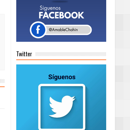
tema de Gestión
de días a
Twitter
Centenaria bajo
as
ionales
on perspectiva