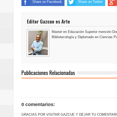
Share on Facebook
Share on Twitter
Banreservas inaugura oficina en
SEPROI obtiene certificación ISO
Editor Gazcue es Arte
Antisoborno certificado
Master en Educación Superior mención Doc
Bibliotecología y Diplomado en Ciencias Po
Humano Seguros transforma la emi
minutos
La Orquesta Sinfónica Nacional 
Publicaciones Relacionadas
la batuta del maestro José Anton
Banreservas otorga financiamien
Euromoney reconoce a Banreserva
0 comentarios:
Banreservas recibe nuevamente l
GRACIAS POR VISITAR GAZCUE Y DEJAR TU COMENTARI