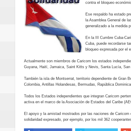
contra el bloqueo económic
Designan a Angelina Biviana Rive
Ese respaldo ha estado pre
Humano Seguros inaugura nueva 
la Asamblea General de la
generalizado a la medida p
Banreservas destina RD$5,000 m
En la III Cumbre Cuba-Cari
Sexappeal celebra 25 años de tra
Cuba, puede recordarse tam
bloqueo expresada por el e
conmemorativos
Actualmente son miembros de Caricom los estados independie
Guyana, Haití, Jamaica, Saint Kitts y Nevis, Santa Lucía, San
Maridalia Hernández y El Canari
También la isla de Montserrat, territorio dependiente de Gran
Domingo
Colombia, Antillas Holandesas, Bermudas, Rapública Dominica
Doctor Leonardo Aguilera afirma
Todos los Estados independientes que integran Caricom perten
activa en el marco de la Asociación de Estados del Caribe (AEC)
del mapa del hambre
El apoyo y la amistad mostrados por las naciones de Caricom e
solidaridad expresado, por ejemplo, por los mil 362 cooperantes
Banreservas y sus filiales realiz