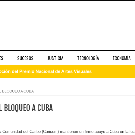
ES
SUCESOS
JUSTICIA
TECNOLOGÍA
ECONOMÍA
pción del Premio Nacional de Artes Visuales
 Banreservas lanzan convocatoria para residencias artísticas e
L BLOQUEO A CUBA
slumbran con una noche de fusiones e invitados de lujo en el H
L BLOQUEO A CUBA
rdan retos y oportunidades del sistema financiero nacional
ines impulsada por la franquicia dominicana más taquillera del 
la Comunidad del Caribe (Caricom) mantienen un firme apoyo a Cuba en la lu