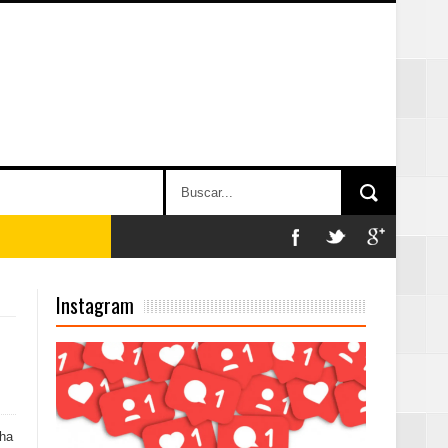
n París
Instagram
ard Rock Café
2025
cha