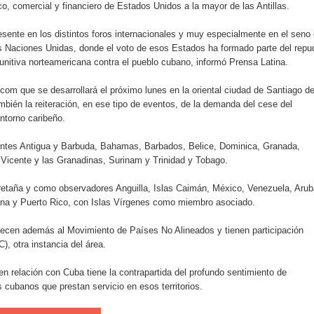
o, comercial y financiero de Estados Unidos a la mayor de las Antillas.
iro como vicepresidenta ejecutiva de Fiduciaria Reservas
sente en los distintos foros internacionales y muy especialmente en el seno
localidad de Oficina Regional Este en La Romana
s Naciones Unidas, donde el voto de esos Estados ha formado parte del repu
unitiva norteamericana contra el pueblo cubano, informó Prensa Latina.
illones para emprendedoras en la segunda edición del Summit 
com que se desarrollará el próximo lunes en la oriental ciudad de Santiago d
yectoria artística con nuevo álbum, renovación de su equipo y c
bién la reiteración, en ese tipo de eventos, de la demanda del cese del
ntorno caribeño.
ntes Antigua y Barbuda, Bahamas, Barbados, Belice, Dominica, Granada,
 Vicente y las Granadinas, Surinam y Trinidad y Tobago.
o se unen al regreso de Pavel Núñez y su “Bipolarband” a Hard 
 Bretaña y como observadores Anguilla, Islas Caimán, México, Venezuela, Arub
na y Puerto Rico, con Islas Vírgenes como miembro asociado.
 que Banreservas seguirá impulsando la seguridad alimentaria tr
ecen además al Movimiento de Países No Alineados y tienen participación
, otra instancia del área.
n relación con Cuba tiene la contrapartida del profundo sentimiento de
 cubanos que prestan servicio en esos territorios.
an en Santiago el segundo Foro del Ahorro y la Inversión “Reserv