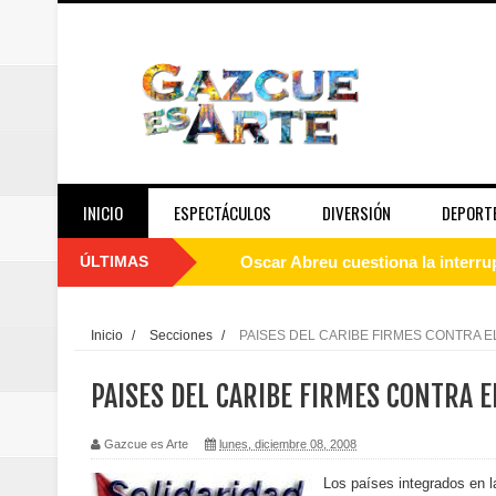
INICIO
ESPECTÁCULOS
DIVERSIÓN
DEPORT
ÚLTIMAS
Oscar Abreu cuestiona la interru
Embajada dominicana en Francia y
Inicio
/
Secciones
/
PAISES DEL CARIBE FIRMES CONTRA E
Pavel Núñez y su Bipolarband de
PAISES DEL CARIBE FIRMES CONTRA E
Banreservas y Banco Popular abo
Gazcue es Arte
lunes, diciembre 08, 2008
“Los Rechazados 2” llega a los c
Los países integrados en 