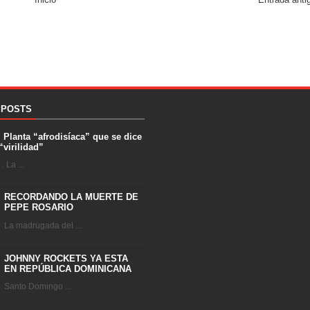
 POSTS
. Planta “afrodisíaca” que se dice
“virilidad”
 La ...
RECORDANDO LA MUERTE DE
PEPE ROSARIO
La madrugada del ...
JOHNNY ROCKETS YA ESTA
EN REPÚBLICA DOMINICANA
Santo Domingo ...