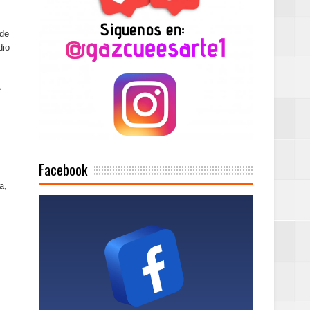
 de
dio
Mujer Pymes
e
onciertos
Rock Café Santo
Facebook
a,
as salida de RD
a tu Capital”