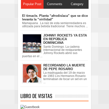
Popular Post
Comments
Category
El timacle. Planta “afrodisíaca” que se dice
levanta la “virilidad”
Mamajuana . La raíz de esta semienredadera es
utilizada para bebida tradicional Tiene muchos ...
JOHNNY ROCKETS YA ESTA
EN REPÚBLICA
DOMINICANA
Santo Domingo. La cadena
internacional de restaurantes
Johnny Rockets abrió sus
puertas en el ...
RECORDANDO LA MUERTE
DE PEPE ROSARIO
La madrugada del 19 de marzo
de 1983 Los Hermanos Rosario
terminaban de tocar un set en un
...
LIBRO DE VISITAS